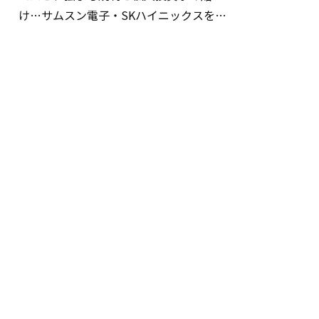
け…サムスン電子・SKハイニックスを巡
る明暗