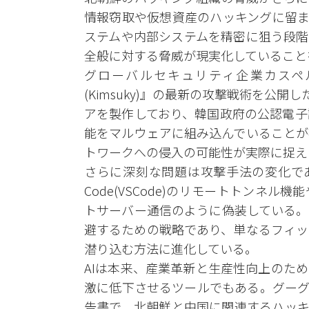
情報窃取や仮想資産のハッキングに留ま
ステムや内部システムを精密に狙う段階
全般に対する脅威が現実化していること
グローバルセキュリティ企業カスペ
(Kimsuky)』の最新の攻撃戦術を公
アを製作しており、韓国政府の公認電子
能をマルウェアに組み込んでいることが
トワークへの侵入の可能性が実際に捉え
さらに深刻な問題は攻撃手法の変化である。
Code(VSCode)のリモートトンネ
トサーバー通信のように偽装している。
避するための戦略であり、単なるフィッ
潜り込む方法に進化している。
AIは本来、産業革新と生産性向上のた
激に低下させるツールでもある。グーグル
告書で、北朝鮮と中国に関連するハッキ