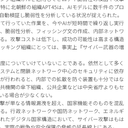
に北朝鮮の組織APT45は、AIモデルに数千件のプロ
自動検証し脆弱性を分析している状況が捉えられた。
て行っていた作業を、今やAIが短時間で繰り返し実行
、脆弱性分析、フィッシング文の作成、内部ネットワ
る。攻撃コストは低下し、成功の可能性は高まる構造
ッキング組織にとっては、事実上『サイバー武器の増
度についていけていないことである。依然として多く
ステムと閉鎖ネットワーク中心のセキュリティに依存
が行われると、内部での拡散を防ぐ装置も十分ではな
共機関の傘下組織、公共企業などは中央省庁よりもセ
いる場合が少なくない。
攻撃が単なる情報漏洩を超え、国家機能そのものを混乱
る。行政ネットワークや国防ネットワーク、エネルギ
れたデジタル国家構造において、サイバー攻撃はもは
。実際の戦争や安全保障の脅威の延長線上にある。