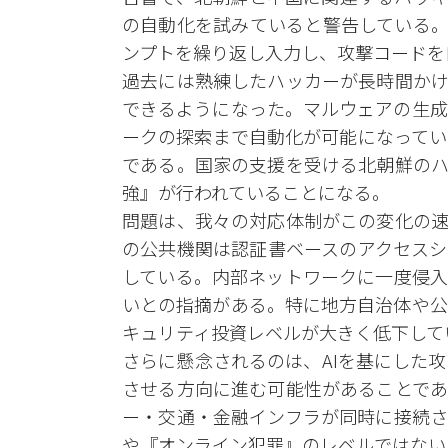
の自動化を試みていると警告している。特
ンプトを繰り返し入力し、攻撃コードを
過去には熟練したハッカーが長時間かけ
できるようになった。マルウェアの生成
ークの探索まで自動化が可能になってい
である。国家の支援を受ける北朝鮮のハ
強』が行われていることになる。
問題は、我々の対応体制がこの変化の速
の公共機関は認証書ベースのアクセスシ
している。内部ネットワークに一度侵入
いとの指摘がある。特に地方自治体や公
キュリティ投資レベルが大きく低下して
さらに懸念されるのは、AIを基にした
させる方向に進む可能性があることであ
ー・交通・金融インフラが同時に接続さ
や『オンライン犯罪』のレベルではない