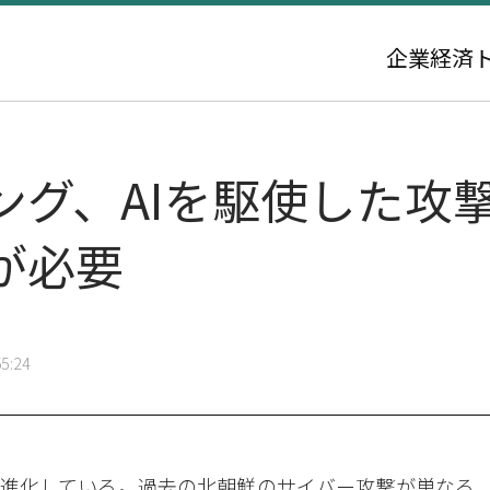
企業
経済
ング、AIを駆使した攻
が必要
5:24
進化している。過去の北朝鮮のサイバー攻撃が単なる