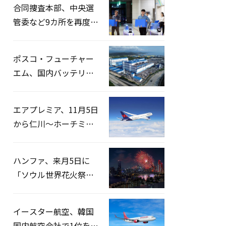
合同捜査本部、中央選
管委など9カ所を再度家
宅捜索…「投票率操
作」の資料を確保
ポスコ・フューチャー
エム、国内バッテリー
企業とLFP正極材19万ト
ンの供給契約を締結
エアプレミア、11月5日
から仁川〜ホーチミン
路線運航へ…3年2ヶ月
ぶりの再開
ハンファ、来月5日に
「ソウル世界花火祭り
2026」開催…韓・米・
英の3カ国が参加
イースター航空、韓国
国内航空会社で1位を記