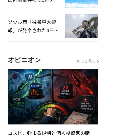
録…「上半期搭乗率
93%」
ソウル市「猛暑重大警
報」が発令された4日、
熱中症患者39人追加発
生
オピニオン
もっと見る
コスピ、強まる規制と個人投資家の賭