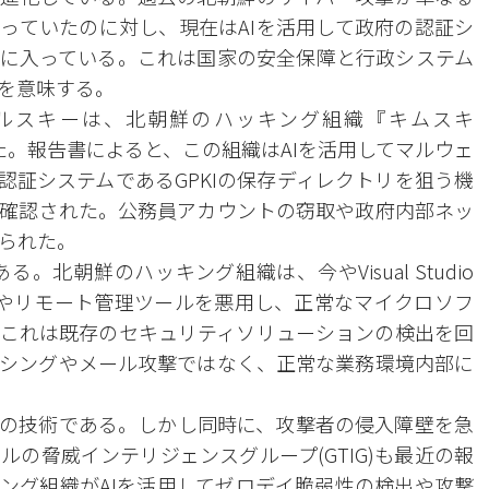
っていたのに対し、現在はAIを活用して政府の認証シ
に入っている。これは国家の安全保障と行政システム
を意味する。
ルスキーは、北朝鮮のハッキング組織『キムスキ
開した。報告書によると、この組織はAIを活用してマルウェ
認証システムであるGPKIの保存ディレクトリを狙う機
確認された。公務員アカウントの窃取や政府内部ネッ
られた。
北朝鮮のハッキング組織は、今やVisual Studio
ル機能やリモート管理ツールを悪用し、正常なマイクロソフ
これは既存のセキュリティソリューションの検出を回
シングやメール攻撃ではなく、正常な業務環境内部に
めの技術である。しかし同時に、攻撃者の侵入障壁を急
の脅威インテリジェンスグループ(GTIG)も最近の報
ング組織がAIを活用してゼロデイ脆弱性の検出や攻撃