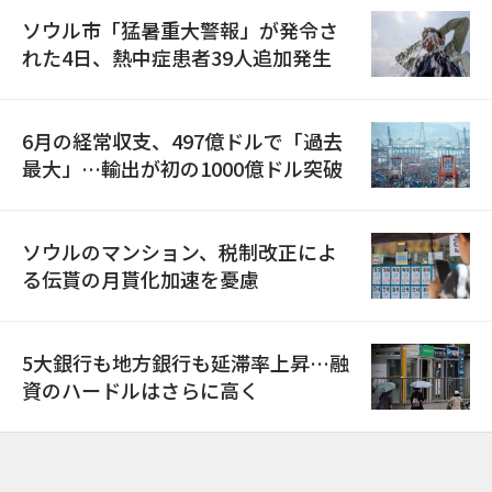
ソウル市「猛暑重大警報」が発令さ
れた4日、熱中症患者39人追加発生
6月の経常収支、497億ドルで「過去
最大」…輸出が初の1000億ドル突破
ソウルのマンション、税制改正によ
る伝貰の月貰化加速を憂慮
5大銀行も地方銀行も延滞率上昇…融
資のハードルはさらに高く