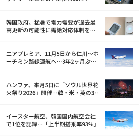
の供給契約を締結
韓国政府、猛暑で電力需要が過去最
高更新の可能性に需給対応体制を点
検
エアプレミア、11月5日から仁川〜ホ
ーチミン路線運航へ…3年2ヶ月ぶり
の再開
ハンファ、来月5日に「ソウル世界花
火祭り2026」開催…韓・米・英の3カ
国が参加
イースター航空、韓国国内航空会社
で1位を記録…「上半期搭乗率93%」