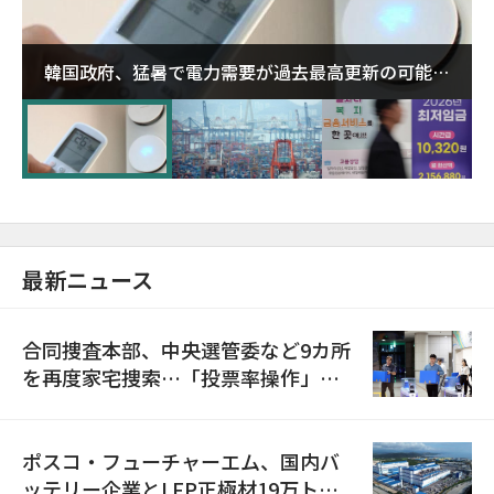
韓国政府、猛暑で電力需要が過去最高更新の可能性
に需給対応体制を点検
最新ニュース
合同捜査本部、中央選管委など9カ所
を再度家宅捜索…「投票率操作」の
資料を確保
ポスコ・フューチャーエム、国内バ
ッテリー企業とLFP正極材19万トン