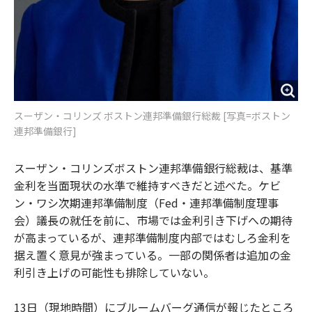
スーザン・コリンズ ボストン連邦準備銀行総裁 [写真=ボストン
連邦準備銀行]
スーザン・コリンズボストン連邦準備銀行総裁は、基準
金利を当面現状の水準で維持すべきだと述べた。ケビ
ン・ワシ次期連邦準備制度（Fed・連邦準備制度理事
会）議長の就任を前に、市場では金利引き下げへの期待
が高まっているが、連邦準備制度内部ではむしろ金利を
据え置く意見が強まっている。一部の関係者は追加の金
利引き上げの可能性も排除していない。
13日（現地時間）にブルームバーグ通信が報じたところ