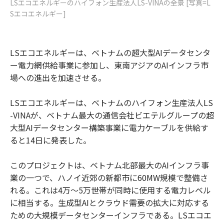
LSエコエネルギーのハイフォン生産法人LS-VINAの全景 [写真=L
Sエコエネルギー]
LSエコエネルギーは、ベトナムの超大型AIデータセンタ
ー電力網供給事業に参加し、東南アジアのAIインフラ市
場への進出を加速させる。
LSエコエネルギーは、ベトナムのハイフォン生産法人LS
-VINAが、ベトナム最大の通信会社ビエテルグループの超
大型AIデータセンター構築事業に電力ケーブルを供給す
ると14日に発表した。
このプロジェクトは、ベトナム北部最大のAIインフラ事
業の一つで、ハノイ近郊の新都市に60MW規模で整備さ
れる。これは4万～5万世帯が同時に使用する電力レベル
に相当する。生成型AIとクラウド需要の拡大に対応する
ための大規模データセンターインフラである。LSエコエ