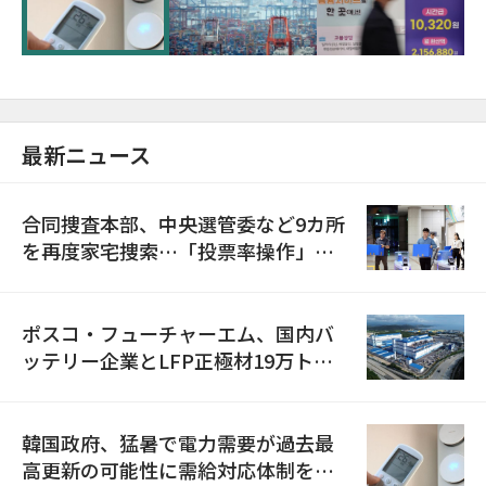
に需給対応体制を点検
最新ニュース
合同捜査本部、中央選管委など9カ所
を再度家宅捜索…「投票率操作」の
資料を確保
ポスコ・フューチャーエム、国内バ
ッテリー企業とLFP正極材19万トン
の供給契約を締結
韓国政府、猛暑で電力需要が過去最
高更新の可能性に需給対応体制を点