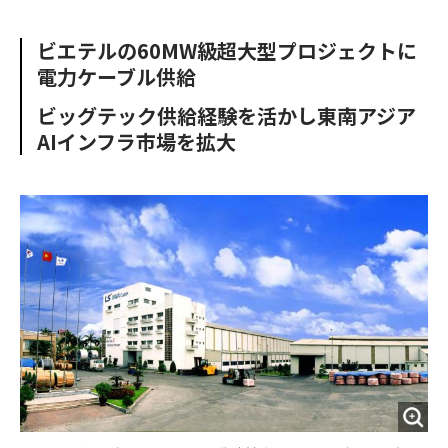
e
t
m
m
b
t
o
i
ビエテルの60MW級超大型プロジェクトに
o
e
u
n
電力ケーブル供給
o
r
t
k
ビッグテック供給経験を活かし東南アジア
AIインフラ市場を拡大