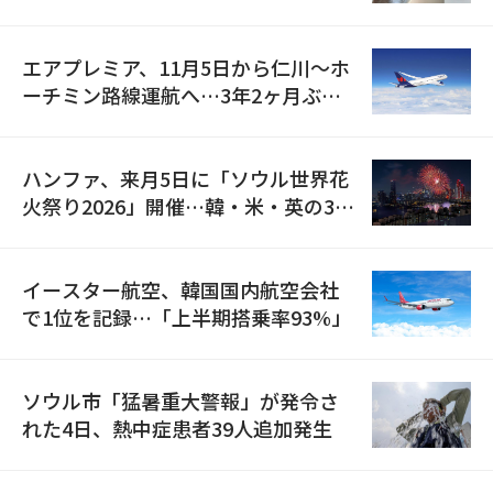
検
エアプレミア、11月5日から仁川〜ホ
ーチミン路線運航へ…3年2ヶ月ぶり
の再開
ハンファ、来月5日に「ソウル世界花
火祭り2026」開催…韓・米・英の3カ
国が参加
イースター航空、韓国国内航空会社
で1位を記録…「上半期搭乗率93%」
ソウル市「猛暑重大警報」が発令さ
れた4日、熱中症患者39人追加発生