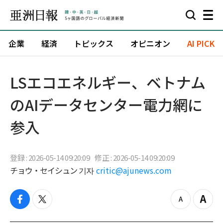
企業
経済
トピックス
オピニオン
AI PICK
LSエコエネルギー、ベトナム
のAIデータセンター電力網に
参入
登録 : 2026-05-14 09:20:09
修正 : 2026-05-14 09:20:09
チョウ・セイシュン 기자
critic@ajunews.com
f
t
z
Z
a
w
o
o
c
i
o
o