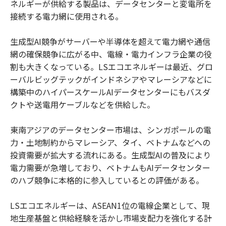
ネルギーが供給する製品は、データセンターと変電所を
接続する電力網に使用される。
生成型AI競争がサーバーや半導体を超えて電力網や通信
網の確保競争に広がる中、電線・電力インフラ企業の役
割も大きくなっている。LSエコエネルギーは最近、グロ
ーバルビッグテックがインドネシアやマレーシアなどに
構築中のハイパースケールAIデータセンターにもバスダ
クトや送電用ケーブルなどを供給した。
東南アジアのデータセンター市場は、シンガポールの電
力・土地制約からマレーシア、タイ、ベトナムなどへの
投資需要が拡大する流れにある。生成型AIの普及により
電力需要が急増しており、ベトナムもAIデータセンター
のハブ競争に本格的に参入しているとの評価がある。
LSエコエネルギーは、ASEAN1位の電線企業として、現
地生産基盤と供給経験を活かし市場支配力を強化する計