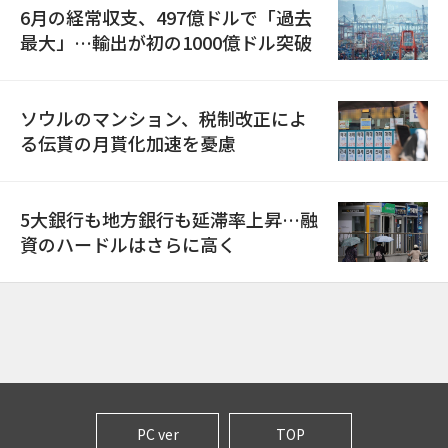
6月の経常収支、497億ドルで「過去
最大」…輸出が初の1000億ドル突破
ソウルのマンション、税制改正によ
る伝貰の月貰化加速を憂慮
5大銀行も地方銀行も延滞率上昇…融
資のハードルはさらに高く
PC ver
TOP