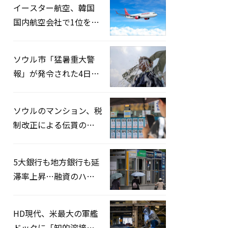
イースター航空、韓国
国内航空会社で1位を記
録…「上半期搭乗率
93%」
ソウル市「猛暑重大警
報」が発令された4日、
熱中症患者39人追加発
生
ソウルのマンション、税
制改正による伝貰の月
貰化加速を憂慮
5大銀行も地方銀行も延
滞率上昇…融資のハー
ドルはさらに高く
HD現代、米最大の軍艦
ドックに「知的溶接」