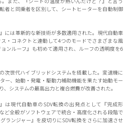
る。また、『シートの温度が熱いんだけど？』と言う
運転者と同乗者を区別して、シートヒーターを自動制御
』には革新的な新技術が多数適用された。現代自動車
ス・コネクトと連動して4つのモードでさまざまな風
ョンルーフ』も初めて適用され、ルーフの透明度を6
初の次世代ハイブリッドシステムを搭載した。変速機に
ター、始動・発電・駆動力補助機能を果たす始動モー
り、システムの最高出力と複合燃費が改善された。
』は現代自動車のSDV転換の出発点として『完成形
域など全般がソフトウェアで統合・高度化される段階で
グランジャー』を皮切りにSDV転換をさらに加速させ