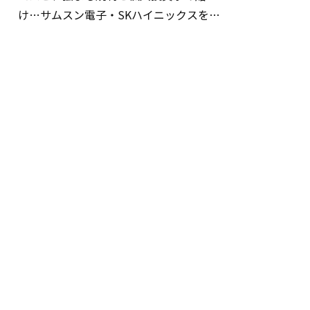
け…サムスン電子・SKハイニックスを巡
る明暗