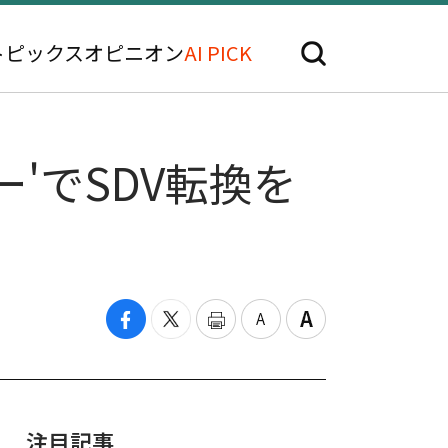
トピックス
オピニオン
AI PICK
'でSDV転換を
注目記事