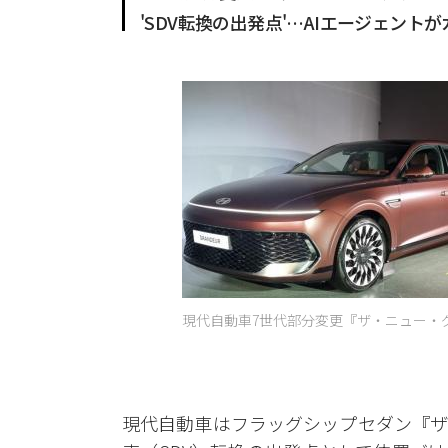
'SDV転換の出発点'…AIエージェン
現代自動車7世代部分変更『ザ・ニュー・グ
現代自動車はフラッグシップセダン『ザ