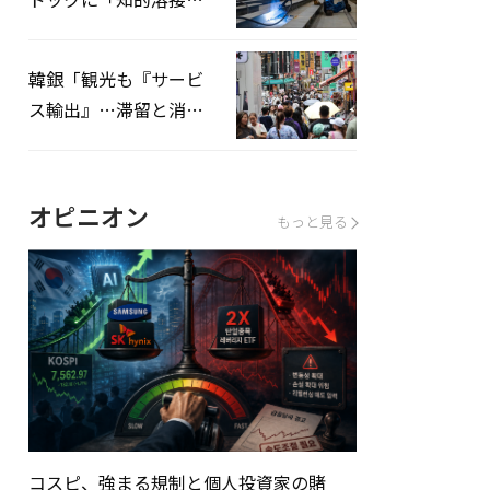
システムを導入へ
韓銀「観光も『サービ
ス輸出』…滞留と消費
を増やしてこそ成長効
果」
オピニオン
もっと見る
コスピ、強まる規制と個人投資家の賭