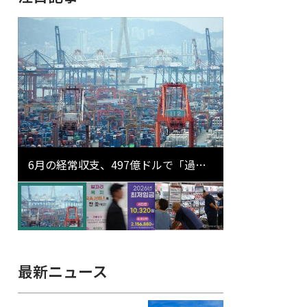
6月の経常収支、497億ドルで「過去
最大」…輸出が初の1000億ドル突破
最新ニュース