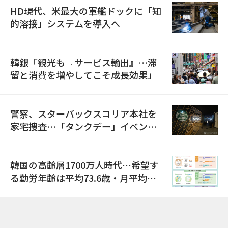
HD現代、米最大の軍艦ドックに「知
的溶接」システムを導入へ
韓銀「観光も『サービス輸出』…滞
留と消費を増やしてこそ成長効果」
警察、スターバックスコリア本社を
家宅捜査…「タンクデー」イベント
巡り侮辱容疑
韓国の高齢層1700万人時代…希望す
る勤労年齢は平均73.6歳・月平均賃
金は300万ウォン以上