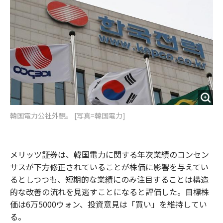
o
e
u
n
o
r
t
k
韓国電力公社外観。 [写真=韓国電力]
メリッツ証券は、韓国電力に関する年次業績のコンセン
サスが下方修正されていることが株価に影響を与えてい
るとしつつも、短期的な業績にのみ注目することは構造
的な改善の流れを見逃すことになると評価した。目標株
価は6万5000ウォン、投資意見は「買い」を維持してい
る。