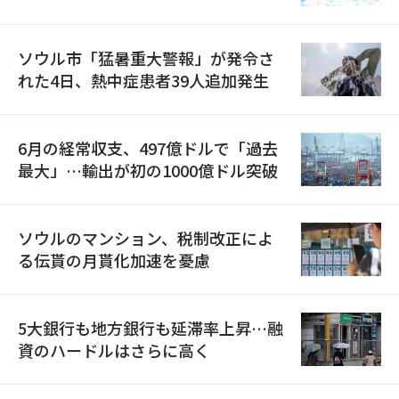
ソウル市「猛暑重大警報」が発令さ
れた4日、熱中症患者39人追加発生
6月の経常収支、497億ドルで「過去
最大」…輸出が初の1000億ドル突破
ソウルのマンション、税制改正によ
る伝貰の月貰化加速を憂慮
5大銀行も地方銀行も延滞率上昇…融
資のハードルはさらに高く