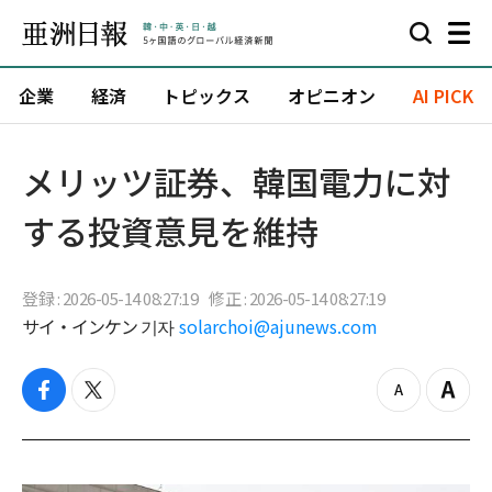
企業
経済
トピックス
オピニオン
AI PICK
メリッツ証券、韓国電力に対
する投資意見を維持
登録 : 2026-05-14 08:27:19
修正 : 2026-05-14 08:27:19
サイ・インケン 기자
solarchoi@ajunews.com
f
t
z
Z
a
w
o
o
c
i
o
o
e
t
m
m
b
t
o
i