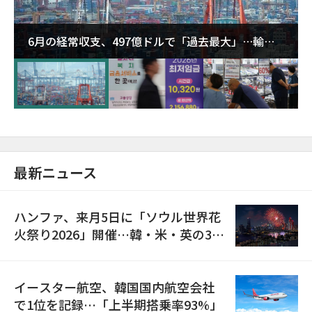
6月の経常収支、497億ドルで「過去最大」…輸出
が初の1000億ドル突破
最新ニュース
ハンファ、来月5日に「ソウル世界花
火祭り2026」開催…韓・米・英の3カ
国が参加
イースター航空、韓国国内航空会社
で1位を記録…「上半期搭乗率93%」