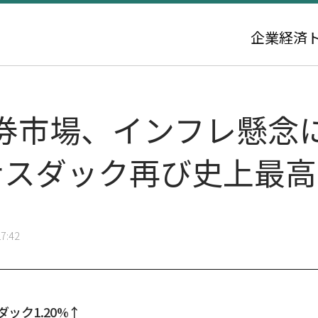
企業
経済
券市場、インフレ懸念
・ナスダック再び史上最高
7:42
スダック1.20%↑