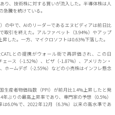
あり、技術株に対する買いが流入した。半導体株は人
近の急騰を続けている。
7）の中で、AIのリーダーであるエヌビディアは前日比
83ドルで取引を終えた。アルファベット（3.94%）やアップ
共に上昇した。一方、マイクロソフトは0.63%下落した。
CATLとの提携がウォール街で再評価され、この日
チェース（-1.52%）、ビザ（-1.87%）、アメリカン・
や、ホームデポ（-2.55%）などの小売株はインフレ懸念
生産者物価指数（PPI）が前月比1.4%上昇したと発
以来4年ぶりの最高上昇率であり、専門家の予想（0.5%）
.0%で、2022年12月（6.3%）以来の高水準であ