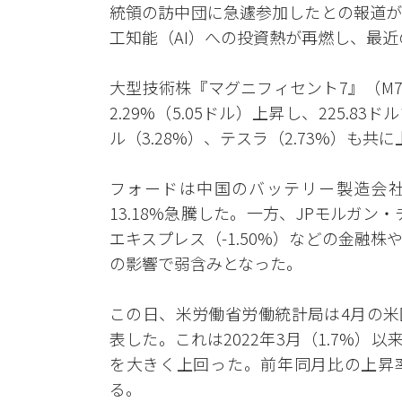
統領の訪中団に急遽参加したとの報道が
工知能（AI）への投資熱が再燃し、最
大型技術株『マグニフィセント7』（M
2.29%（5.05ドル）上昇し、225.
ル（3.28%）、テスラ（2.73%）も
フォードは中国のバッテリー製造会社
13.18%急騰した。一方、JPモルガン・
エキスプレス（-1.50%）などの金融株
の影響で弱含みとなった。
この日、米労働省労働統計局は4月の米国
表した。これは2022年3月（1.7%）
を大きく上回った。前年同月比の上昇率は6
る。