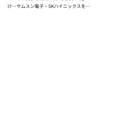
け…サムスン電子・SKハイニックスを巡
る明暗