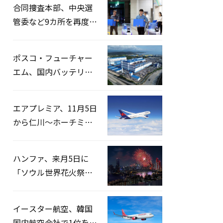
合同捜査本部、中央選
管委など9カ所を再度家
宅捜索…「投票率操
作」の資料を確保
ポスコ・フューチャー
エム、国内バッテリー
企業とLFP正極材19万ト
ンの供給契約を締結
エアプレミア、11月5日
から仁川〜ホーチミン
路線運航へ…3年2ヶ月
ぶりの再開
ハンファ、来月5日に
「ソウル世界花火祭り
2026」開催…韓・米・
英の3カ国が参加
イースター航空、韓国
国内航空会社で1位を記