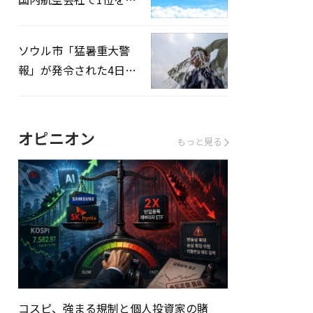
録…「上半期搭乗率
93%」
ソウル市「猛暑重大警
報」が発令された4日、
熱中症患者39人追加発
生
オピニオン
もっと見る
コスピ、強まる規制と個人投資家の賭