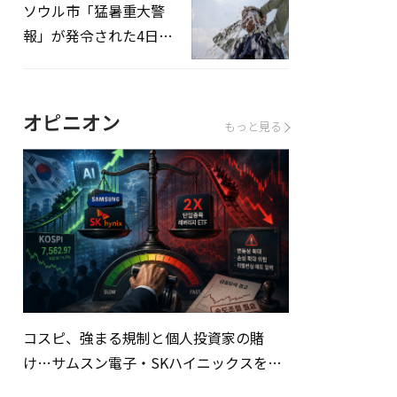
ソウル市「猛暑重大警
報」が発令された4日、
熱中症患者39人追加発
生
オピニオン
もっと見る
コスピ、強まる規制と個人投資家の賭
け…サムスン電子・SKハイニックスを巡
る明暗