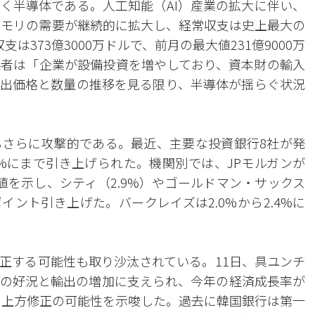
く半導体である。人工知能（AI）産業の拡大に伴い、
メモリの需要が継続的に拡大し、経常収支は史上最大の
373億3000万ドルで、前月の最大値231億9000万
者は「企業が設備投資を増やしており、資本財の輸入
出価格と数量の推移を見る限り、半導体が揺らぐ状況
さらに攻撃的である。最近、主要な投資銀行8社が発
4%にまで引き上げられた。機関別では、JPモルガンが
数値を示し、シティ（2.9%）やゴールドマン・サックス
6ポイント引き上げた。バークレイズは2.0%から2.4%に
正する可能性も取り沙汰されている。11日、具ユンチ
の好況と輸出の増加に支えられ、今年の経済成長率が
べ、上方修正の可能性を示唆した。過去に韓国銀行は第一