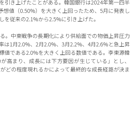
を引き上げたことがある。韓国銀行は2024年第一四半
、予想値（0.50%）を大きく上回ったため、5月に発表し
を従来の2.1%から2.5%に引き上げた。
る。中東戦争の長期化により供給面での物価上昇圧力
月2.0%、2月2.0%、3月2.2%、4月2.6%と急上昇
標値である2.0%を大きく上回る数値である。李東源韓
力が高まり、成長には下方要因が生じている」とし、
がどの程度現れるかによって最終的な成長経路が決ま
。