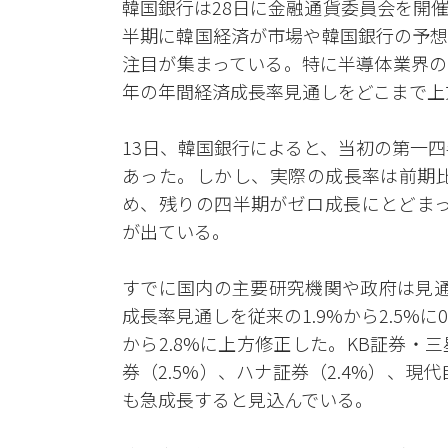
韓国銀行は28日に金融通貨委員会を開
半期に韓国経済が市場や韓国銀行の予想
注目が集まっている。特に半導体業界の
年の年間経済成長率見通しをどこまで上
13日、韓国銀行によると、当初の第一四
あった。しかし、実際の成長率は前期比
め、残りの四半期がゼロ成長にとどまっ
が出ている。
すでに国内の主要研究機関や政府は見通
成長率見通しを従来の1.9%から2.5%に
から2.8%に上方修正した。KB証券・三
券（2.5%）、ハナ証券（2.4%）、現
も急成長すると見込んでいる。