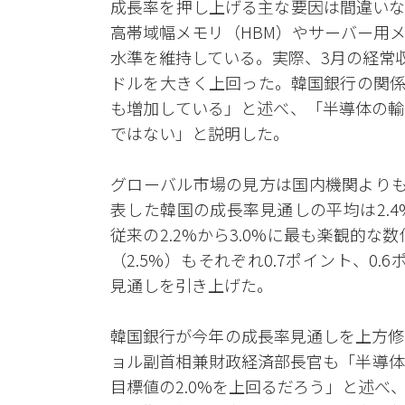
成長率を押し上げる主な要因は間違いな
高帯域幅メモリ（HBM）やサーバー用
水準を維持している。実際、3月の経常収支は
ドルを大きく上回った。韓国銀行の関係
も増加している」と述べ、「半導体の輸
ではない」と説明した。
グローバル市場の見方は国内機関よりも
表した韓国の成長率見通しの平均は2.
従来の2.2%から3.0%に最も楽観的な
（2.5%）もそれぞれ0.7ポイント、0.
見通しを引き上げた。
韓国銀行が今年の成長率見通しを上方修
ョル副首相兼財政経済部長官も「半導体
目標値の2.0%を上回るだろう」と述