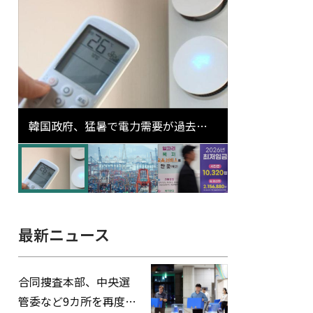
韓国政府、猛暑で電力需要が過去最
高更新の可能性に需給対応体制を点
検
最新ニュース
合同捜査本部、中央選
管委など9カ所を再度家