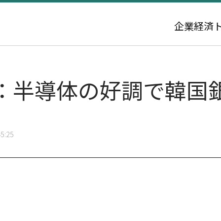
企業
経済
：半導体の好調で韓国
5:25