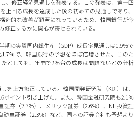
催し、修正経済見通しを発表する。この発表は、第一四
を上回る成長を達成した後の初めての見通しであり、
構造的な改善が顕著になっているため、韓国銀行が今
方修正するかに関心が寄せられている。
半期の実質国内総生産（GDP）成長率見通しは0.9%で
1.7%で、韓国銀行の予想をほぼ倍増させた。このた
たとしても、年間で2%台の成長は問題ないとの分析
しを上方修正している。韓国開発研究院（KDI）は、
0.6ポイント引き上げた。また、韓国金融研究院も2.1%
星証券（2.7%）、メリッツ証券（2.6%）、NH投資証
代自動車証券（2.3%）など、国内の証券会社も予想より