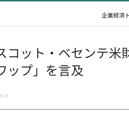
企業
経済
スコット・ベセンテ米
ワップ」を言及
0:10