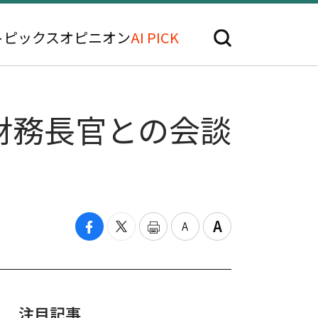
トピックス
オピニオン
AI PICK
財務長官との会談
注目記事