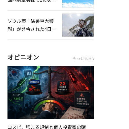
録…「上半期搭乗率
93%」
ソウル市「猛暑重大警
報」が発令された4日、
熱中症患者39人追加発
生
オピニオン
もっと見る
コスピ、強まる規制と個人投資家の賭