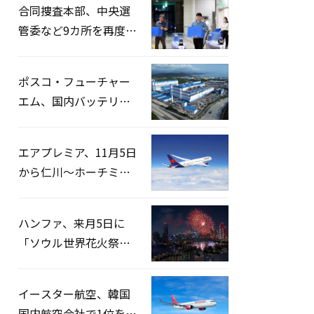
合同捜査本部、中央選
管委など9カ所を再度家
宅捜索…「投票率操
作」の資料を確保
ポスコ・フューチャー
エム、国内バッテリー
企業とLFP正極材19万ト
ンの供給契約を締結
エアプレミア、11月5日
から仁川〜ホーチミン
路線運航へ…3年2ヶ月
ぶりの再開
ハンファ、来月5日に
「ソウル世界花火祭り
2026」開催…韓・米・
英の3カ国が参加
イースター航空、韓国
国内航空会社で1位を記