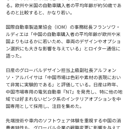
る。欧州や米国の自動車購入者の平均年齢が約50歳であ
るのと比較すると、かなり若い。
国際自動車製造業協会（IOM）の事務総長フランソワ・
ルディエは「中国の自動車購入者の平均年齢が欧州や米
国よりもはるかに若いため、車両のデザインやオプショ
ン選択にも大きな影響を与えている」とロイター通信に
語った。
日産のグローバルデザイン担当上級副社長アルフォン
ソ・アルバイサは「中国市場は色彩や素材の表現におい
て非常に実験的である」と評価している。日産は昨年、
中国市場専用の電気自動車『N7』を発売し、特に他の地
域では好まれないピンク系のインテリアオプションを中
国専用として採用し、注目を集めた。
先端技術や車内のソフトウェア体験を重視する中国の消
費者特性も、グローバル企業の戦略変更に影響を与えて