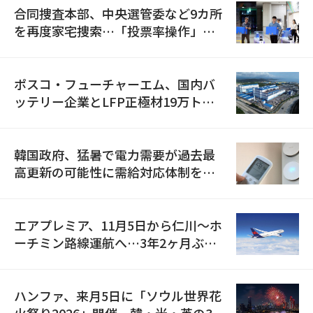
合同捜査本部、中央選管委など9カ所
を再度家宅捜索…「投票率操作」の
資料を確保
ポスコ・フューチャーエム、国内バ
ッテリー企業とLFP正極材19万トン
の供給契約を締結
韓国政府、猛暑で電力需要が過去最
高更新の可能性に需給対応体制を点
検
エアプレミア、11月5日から仁川〜ホ
ーチミン路線運航へ…3年2ヶ月ぶり
の再開
ハンファ、来月5日に「ソウル世界花
火祭り2026」開催…韓・米・英の3カ