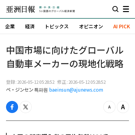
企業
経済
トピックス
オピニオン
AI PICK
中国市場に向けたグローバル
自動車メーカーの現地化戦略
登録 : 2026-05-12 05:28:52
修正 : 2026-05-12 05:28:52
ペ・ジンセン 특파원
baeinsun@ajunews.com
f
t
z
Z
a
w
o
o
c
i
o
o
e
t
m
m
b
t
o
i