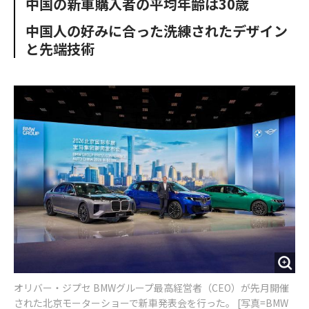
中国の新車購入者の平均年齢は30歳
o
e
u
n
o
r
t
中国人の好みに合った洗練されたデザイン
k
と先端技術
オリバー・ジプセ BMWグループ最高経営者（CEO）が先月開催
された北京モーターショーで新車発表会を行った。 [写真=BMW