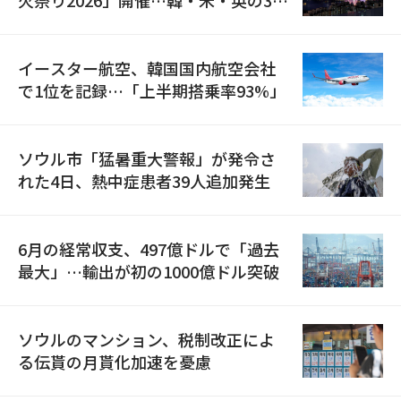
国が参加
イースター航空、韓国国内航空会社
で1位を記録…「上半期搭乗率93%」
ソウル市「猛暑重大警報」が発令さ
れた4日、熱中症患者39人追加発生
6月の経常収支、497億ドルで「過去
最大」…輸出が初の1000億ドル突破
ソウルのマンション、税制改正によ
る伝貰の月貰化加速を憂慮