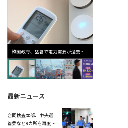
韓国政府、猛暑で電力需要が過去最
高更新の可能性に需給対応体制を点
検
最新ニュース
合同捜査本部、中央選
管委など9カ所を再度家