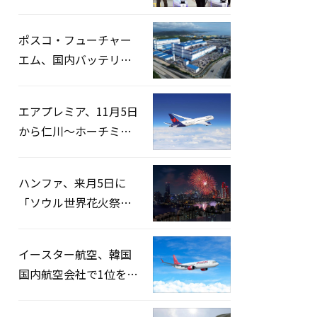
宅捜索…「投票率操
作」の資料を確保
ポスコ・フューチャー
エム、国内バッテリー
企業とLFP正極材19万ト
ンの供給契約を締結
エアプレミア、11月5日
から仁川〜ホーチミン
路線運航へ…3年2ヶ月
ぶりの再開
ハンファ、来月5日に
「ソウル世界花火祭り
2026」開催…韓・米・
英の3カ国が参加
イースター航空、韓国
国内航空会社で1位を記
録…「上半期搭乗率
93%」