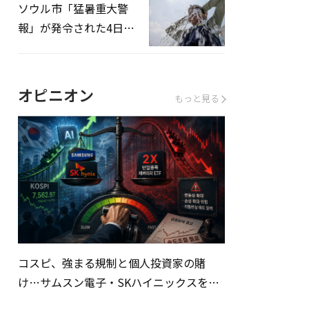
ソウル市「猛暑重大警
報」が発令された4日、
熱中症患者39人追加発
生
オピニオン
もっと見る
コスピ、強まる規制と個人投資家の賭
け…サムスン電子・SKハイニックスを巡
る明暗