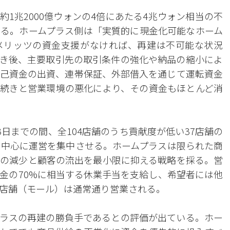
1兆2000億ウォンの4倍にあたる4兆ウォン相当の不
いる。ホームプラス側は「実質的に現金化可能なホーム
メリッツの資金支援がなければ、再建は不可能な状況
き後、主要取引先の取引条件の強化や納品の縮小によ
自己資金の出資、連帯保証、外部借入を通じて運転資金
続きと営業環境の悪化により、その資金もほとんど消
3日までの間、全104店舗のうち貢献度が低い37店舗の
を中心に運営を集中させる。ホームプラスは限られた商
の減少と顧客の流出を最小限に抑える戦略を採る。営
金の70%に相当する休業手当を支給し、希望者には他
店舗（モール）は通常通り営業される。
ラスの再建の勝負手であるとの評価が出ている。ホー