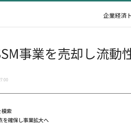
企業
経済
SSM事業を売却し流動
7:00
を模索
点を確保し事業拡大へ