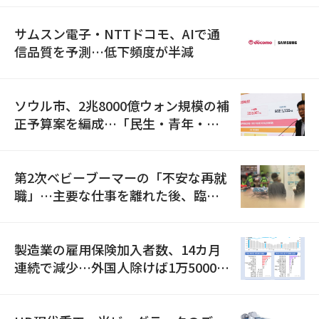
サムスン電子・NTTドコモ、AIで通
信品質を予測…低下頻度が半減
ソウル市、2兆8000億ウォン規模の補
正予算案を編成…「民生・青年・安
全」に8100億ウォンを集中投資
第2次ベビーブーマーの「不安な再就
職」…主要な仕事を離れた後、臨時
職が2倍近くに急増
製造業の雇用保険加入者数、14カ月
連続で減少…外国人除けば1万5000人
減