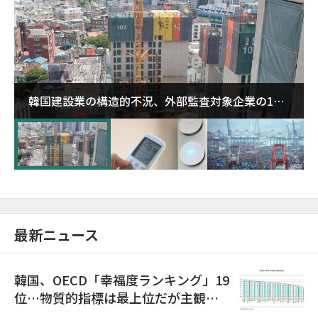
韓国建設業の構造的不況、外部監査対象企業の1割
超が「ゾンビ企業」に…5年で2.8倍増
最新ニュース
韓国、OECD「幸福度ランキング」19
位…物質的指標は最上位だが主観的
満足度は最下位