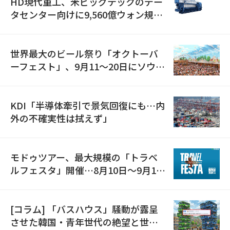
HD現代重工、米ビッグテックのデー
タセンター向けに9,560億ウォン規模
の発電設備を受注…「過去最大」
世界最大のビール祭り「オクトーバ
ーフェスト」、9月11〜20日にソウル
で開催
KDI「半導体牽引で景気回復にも…内
外の不確実性は拭えず」
モドゥツアー、最大規模の「トラベ
ルフェスタ」開催…8月10日～9月11
日
[コラム] 「バスハウス」騒動が露呈
させた韓国・青年世代の絶望と世代