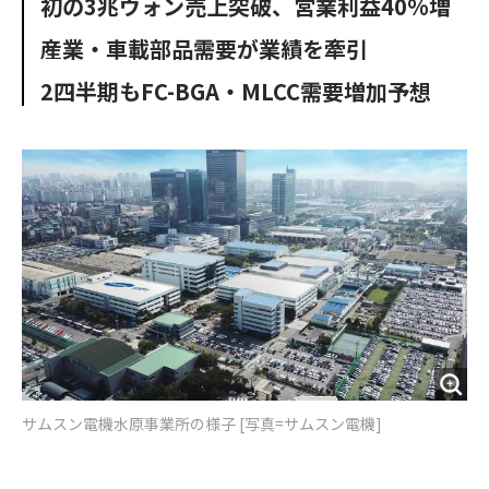
初の3兆ウォン売上突破、営業利益40%増
o
e
u
n
o
r
t
産業・車載部品需要が業績を牽引
k
2四半期もFC-BGA・MLCC需要増加予想
サムスン電機水原事業所の様子 [写真=サムスン電機]