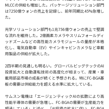
MLCCの供給も増加した。パッケージソリューション部門
は7250億ウォンの売上を記録し、前年同期比45%急増し
た。
光学ソリューション部門も1兆756億ウォンの売上で堅調
な流れを維持した。2億画素カメラやスリムフォールディ
ッドズームなどの高性能カメラモジュールの量産が本格
化し、電気自動車（EV）やインキャビンカメラなど車載
用製品の供給が拡大した。
2四半期の見通しも明るい。グローバルビッグテックのAI
投資拡大と自動運転技術の高度化が相まって、産業・車
載用部品市場の成長が続くと予想される。特にFC-BGA基
板の需要は供給能力を超える水準に拡大している。
サムスン電機は「エージェンティックAIの拡散により高
性能半導体の需要が急増し、FC-BGAの需要が生産能力を
超過している」と述べ、「AI投資の拡大に伴い、FC-BGA