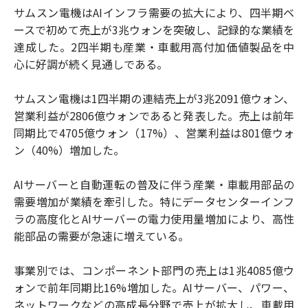
サムスン電機はAIインフラ需要の拡大により、四半期ベ
ースで初めて売上が3兆ウォンを突破し、記録的な業績を
達成した。2四半期も産業・車載用高付加価値製品を中
心に好調が続く見通しである。
サムスン電機は1四半期の連結売上が3兆2091億ウォン、
営業利益が2806億ウォンであると発表した。売上は前年
同期比で4705億ウォン（17%）、営業利益は801億ウォ
ン（40%）増加した。
AIサーバーと自動運転の普及に伴う産業・車載用部品の
需要増加が業績を牽引した。特にデータセンターインフ
ラの高度化とAIサーバーの電力使用量増加により、高性
能部品の需要が急速に増えている。
事業別では、コンポーネント部門の売上は1兆4085億ウ
ォンで前年同期比16%増加した。AIサーバー、パワー、
ネットワークなどの高成長分野で売上が拡大し、車載用