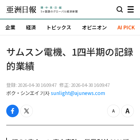
企業
経済
トピックス
オピニオン
AI PICK
サムスン電機、1四半期の記録
的業績
登録 : 2026-04-30 16:09:47
修正 : 2026-04-30 16:09:47
ボク・シンエイ 기자
sunlight@ajunews.com
f
t
z
Z
a
w
o
o
c
i
o
o
e
t
m
m
b
t
o
i