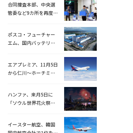
合同捜査本部、中央選
管委など9カ所を再度家
宅捜索…「投票率操
作」の資料を確保
ポスコ・フューチャー
エム、国内バッテリー
企業とLFP正極材19万ト
ンの供給契約を締結
エアプレミア、11月5日
から仁川〜ホーチミン
路線運航へ…3年2ヶ月
ぶりの再開
ハンファ、来月5日に
「ソウル世界花火祭り
2026」開催…韓・米・
英の3カ国が参加
イースター航空、韓国
国内航空会社で1位を記