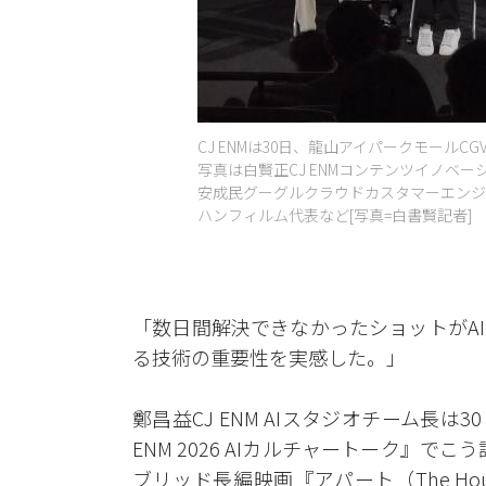
CJ ENMは30日、龍山アイパークモール
写真は白賢正CJ ENMコンテンツイノベーシ
安成民グーグルクラウドカスタマーエンジ
ハンフィルム代表など[写真=白書賢記者]
「数日間解決できなかったショットがA
る技術の重要性を実感した。」
鄭昌益CJ ENM AIスタジオチーム長は
ENM 2026 AIカルチャートーク』で
ブリッド長編映画『アパート（The H