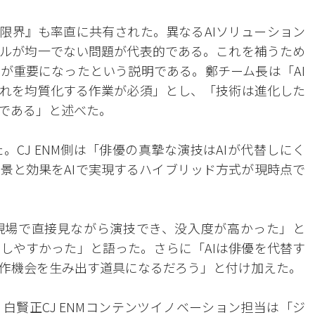
の限界』も率直に共有された。異なるAIソリューション
ルが均一でない問題が代表的である。これを補うため
程が重要になったという説明である。鄭チーム長は「AI
れを均質化する作業が必須」とし、「技術は進化した
である」と述べた。
CJ ENM側は「俳優の真摯な演技はAIが代替しにく
景と効果をAIで実現するハイブリッド方式が現時点で
現場で直接見ながら演技でき、没入度が高かった」と
しやすかった」と語った。さらに「AIは俳優を代替す
作機会を生み出す道具になるだろう」と付け加えた。
白賢正CJ ENMコンテンツイノベーション担当は「ジ