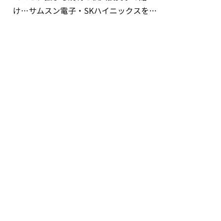
け…サムスン電子・SKハイニックスを巡
る明暗