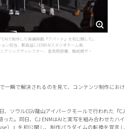
CGVでAIで制作した長編映画『アパート』を初公開した。
ョン担当、鄭昌益CJ ENM AIスタジオチーム長、
ニアリングディレクター、金信用俳優、韓成根ザ・
Iで一瞬で解決されるのを見て、コンテンツ制作におけ
30日、ソウルCGV龍山アイパークモールで行われた『CJ
こう語った。同日、CJ ENMはAIと実写を組み合わせたハイ
ouse）』を初公開し、制作パラダイムの転換を宣言し