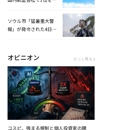
録…「上半期搭乗率
93%」
ソウル市「猛暑重大警
報」が発令された4日、
熱中症患者39人追加発
生
オピニオン
もっと見る
コスピ、強まる規制と個人投資家の賭