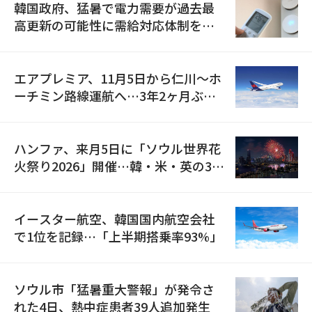
韓国政府、猛暑で電力需要が過去最
高更新の可能性に需給対応体制を点
検
エアプレミア、11月5日から仁川〜ホ
ーチミン路線運航へ…3年2ヶ月ぶり
の再開
ハンファ、来月5日に「ソウル世界花
火祭り2026」開催…韓・米・英の3カ
国が参加
イースター航空、韓国国内航空会社
で1位を記録…「上半期搭乗率93%」
ソウル市「猛暑重大警報」が発令さ
れた4日、熱中症患者39人追加発生