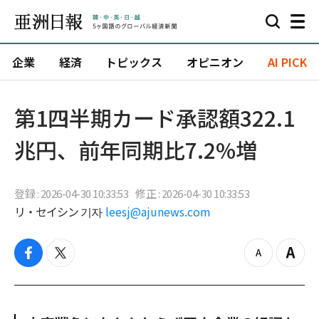
企業
経済
トピックス
オピニオン
AI PICK
第1四半期カード承認額322.1
兆円、前年同期比7.2%増
登録 : 2026-04-30 10:33:53
修正 : 2026-04-30 10:33:53
リ・セイシン 기자
leesj@ajunews.com
f
t
z
Z
a
w
o
o
c
i
o
o
e
t
m
m
b
t
o
i