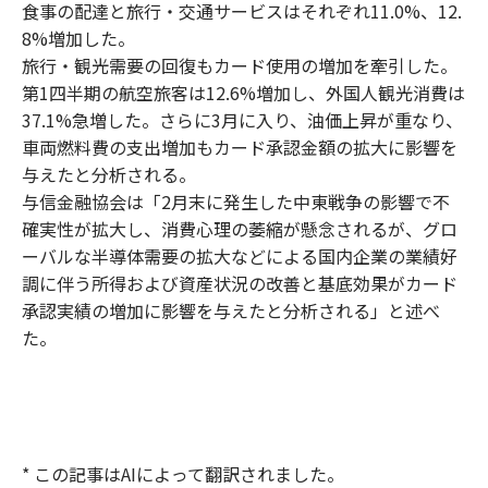
食事の配達と旅行・交通サービスはそれぞれ11.0%、12.
8%増加した。
旅行・観光需要の回復もカード使用の増加を牽引した。
第1四半期の航空旅客は12.6%増加し、外国人観光消費は
37.1%急増した。さらに3月に入り、油価上昇が重なり、
車両燃料費の支出増加もカード承認金額の拡大に影響を
与えたと分析される。
与信金融協会は「2月末に発生した中東戦争の影響で不
確実性が拡大し、消費心理の萎縮が懸念されるが、グロ
ーバルな半導体需要の拡大などによる国内企業の業績好
調に伴う所得および資産状況の改善と基底効果がカード
承認実績の増加に影響を与えたと分析される」と述べ
た。
* この記事はAIによって翻訳されました。