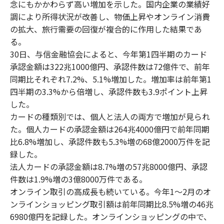
念にもかかわらず高い増加を示した。国内企業の業績好
調により所得状況が改善し、物価上昇やオンライン消費
の拡大、旅行需要の回復が複合的に作用した結果であ
る。
30日、与信金融協会によると、今年第1四半期のカード
承認金額は322兆1000億円、承認件数は72億件で、前年
同期比それぞれ7.2%、5.1%増加した。増加率は前年第1
四半期の3.3%から倍増し、承認件数も3.9ポイント上昇
した。
カードの種類別では、個人と法人の両方で増加が見られ
た。個人カードの承認金額は264兆4000億円で前年同期
比6.8%増加し、承認件数も5.3%増の68億2000万件を記
録した。
法人カードの承認金額は8.7%増の57兆8000億円、承認
件数は1.9%増の3億8000万件である。
オンライン取引の高成長も続いている。今年1〜2月のオ
ンラインショッピング取引額は前年同期比8.5%増の46兆
6980億円を記録した。オンラインショッピングの中で、