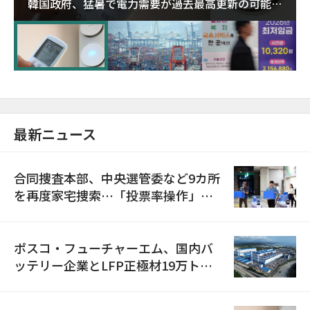
韓国政府、猛暑で電力需要が過去最高更新の可能性
に需給対応体制を点検
最新ニュース
合同捜査本部、中央選管委など9カ所
を再度家宅捜索…「投票率操作」の
資料を確保
ポスコ・フューチャーエム、国内バ
ッテリー企業とLFP正極材19万トン
の供給契約を締結