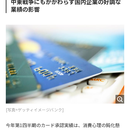
中東戦争にもかかわらず国内企業の好調な
o
e
u
n
業績の影響
o
r
t
k
[写真=ゲッティイメージバンク]
今年第1四半期のカード承認実績は、消費心理の鈍化懸