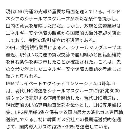
現代LNG海運の売却が重要な局面を迎えている。インド
ネシアのシナールマスグループが新たな条件を提示し、
国内の意見を反映した形だ。しかし、政府と海運業界は
エネルギー安全保障の観点から国籍船の海外売却を阻止
しており、実際の取引成立は不透明である。
29日、投資銀行業界によると、シナールマスグループは
最近、現代LNG海運の買収交渉で雇用継承と国籍船維持
を含む条件を再提示したことが確認された。これは、先
の交渉で浮上したエネルギー安全保障の問題を考慮した
動きと見られる。
IMMプライベートエクイティコンソーシアムは昨年11
月、現代LNG海運をシナールマスグループに約3兆8000
億ウォンで売却する作業を開始した。現代LNG海運は、
現代商船のLNG専用船事業部を母体とし、LNG専用船12
隻、LPG専用船6隻を保有する国内最大の液化ガス専門輸
送船社である。特に韓国ガス公社との長期運送契約を通
じて、国内導入ガスの約25〜30%を運送している。