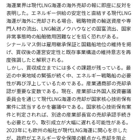
海運業界は現代LNG海運の海外売却の報に即座に反対を
表明した。エネルギー供給の安定性と直結する現代LNG
海運が海外に売却される場合、戦略物資の輸送資産や専
門人材の流出、LNG輸送ノウハウなどの国富流出、国家
非常事態時の船舶徴用困難などを招く恐れがある。
シナールマス側は雇用継承保証と国籍船地位の維持を掲
げ、買収後の運営安定性と既存事業構造の維持意志を再
度強調したと解釈される。
しかし、買収成立までには多くの課題が残っている。最
近の中東地域の緊張が続く中、エネルギー戦略船の必要
性が再び浮上しているためである。産業通商部の売却承
認が重要な変数である。現在、産業部は外国人投資審議
委員会を通じて現代LNG海運の売却が国家核心技術保有
案件に該当するかを審議中である。国家核心技術保有案
件と判定されれば、別途の産業部長官の売却承認手続き
も必要となり、取引成立が大幅に遅れる可能性がある。
2023年にも欧州の船社が現代LNG海運に関心を示した
が、政府がエネルギー安全保障の観点から売却を阻止