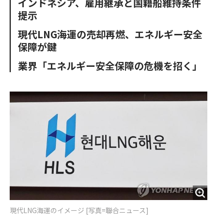
インドネシア、雇用継承と国籍船維持条件
o
e
u
n
提示
o
r
t
k
現代LNG海運の売却再燃、エネルギー安全
保障が鍵
業界「エネルギー安全保障の危機を招く」
現代LNG海運のイメージ [写真=聯合ニュース]