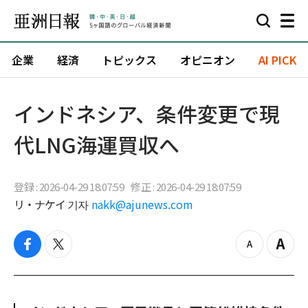
企業
経済
トピックス
オピニオン
AI PICK
インドネシア、条件変更で現
代LNG海運買収へ
登録 : 2026-04-29 18:07:59
修正 : 2026-04-29 18:07:59
リ・ナケイ 기자
nakk@ajunews.com
f
t
z
Z
a
w
o
o
c
i
o
o
e
t
m
m
b
t
o
i