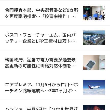
合同捜査本部、中央選管委など9カ所
を再度家宅捜索…「投票率操作」の
資料を確保
ポスコ・フューチャーエム、国内バ
ッテリー企業とLFP正極材19万トン
の供給契約を締結
韓国政府、猛暑で電力需要が過去最
高更新の可能性に需給対応体制を点
検
エアプレミア、11月5日から仁川〜ホ
ーチミン路線運航へ…3年2ヶ月ぶり
の再開
ハンファ、来月5日に「ソウル世界花