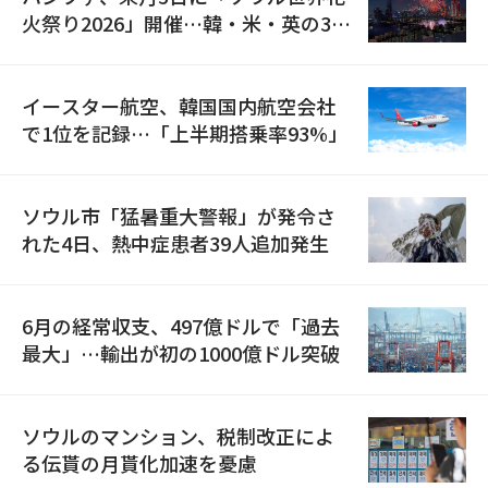
火祭り2026」開催…韓・米・英の3カ
国が参加
イースター航空、韓国国内航空会社
で1位を記録…「上半期搭乗率93%」
ソウル市「猛暑重大警報」が発令さ
れた4日、熱中症患者39人追加発生
6月の経常収支、497億ドルで「過去
最大」…輸出が初の1000億ドル突破
ソウルのマンション、税制改正によ
る伝貰の月貰化加速を憂慮