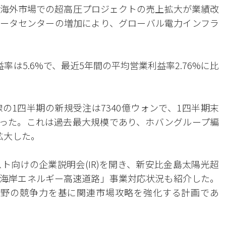
海外市場での超高圧プロジェクトの売上拡大が業績改
データセンターの増加により、グローバル電力インフラ
は5.6%で、最近5年間の平均営業利益率2.76%に比
の1四半期の新規受注は7340億ウォンで、1四半期末
であった。これは過去最大規模であり、ホバングループ編
に拡大した。
ト向けの企業説明会(IR)を開き、新安比金島太陽光超
海岸エネルギー高速道路」事業対応状況も紹介した。
分野の競争力を基に関連市場攻略を強化する計画であ