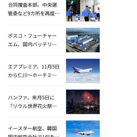
合同捜査本部、中央選
管委など9カ所を再度家
宅捜索…「投票率操
作」の資料を確保
ポスコ・フューチャー
エム、国内バッテリー
企業とLFP正極材19万ト
ンの供給契約を締結
エアプレミア、11月5日
から仁川〜ホーチミン
路線運航へ…3年2ヶ月
ぶりの再開
ハンファ、来月5日に
「ソウル世界花火祭り
2026」開催…韓・米・
英の3カ国が参加
イースター航空、韓国
国内航空会社で1位を記