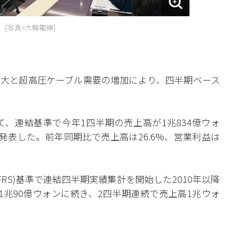
[写真=大韓電線]
大と超高圧ケーブル需要の増加により、四半期ベース
て、連結基準で今年1四半期の売上高が1兆834億ウォ
発表した。前年同期比で売上高は26.6%、営業利益は
FRS)基準で連結四半期実績集計を開始した2010年以降
1兆90億ウォンに続き、2四半期連続で売上高1兆ウォ