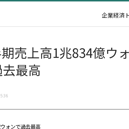
企業
経済
期売上高1兆834億ウ
過去最高
5:36
4億ウォンで過去最高