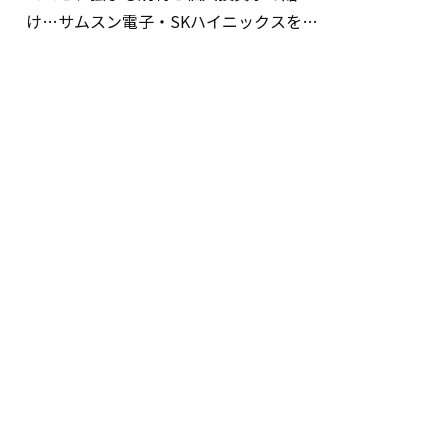
け…サムスン電子・SKハイニックスを巡
る明暗