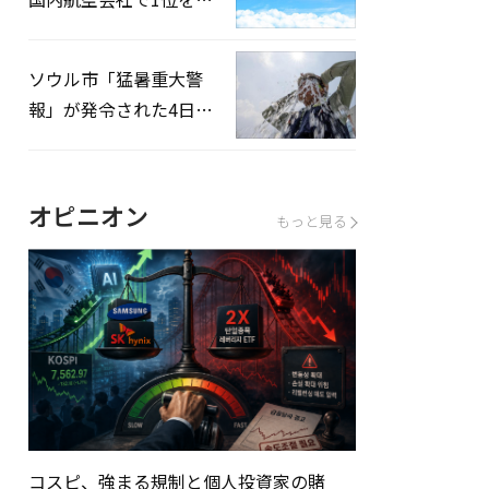
録…「上半期搭乗率
93%」
ソウル市「猛暑重大警
報」が発令された4日、
熱中症患者39人追加発
生
オピニオン
もっと見る
コスピ、強まる規制と個人投資家の賭