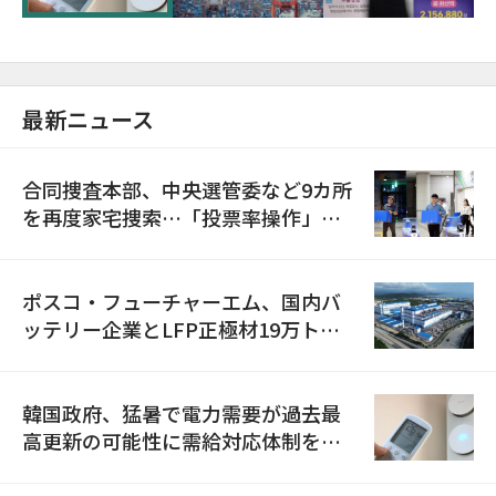
最新ニュース
合同捜査本部、中央選管委など9カ所
を再度家宅捜索…「投票率操作」の
資料を確保
ポスコ・フューチャーエム、国内バ
ッテリー企業とLFP正極材19万トン
の供給契約を締結
韓国政府、猛暑で電力需要が過去最
高更新の可能性に需給対応体制を点
検