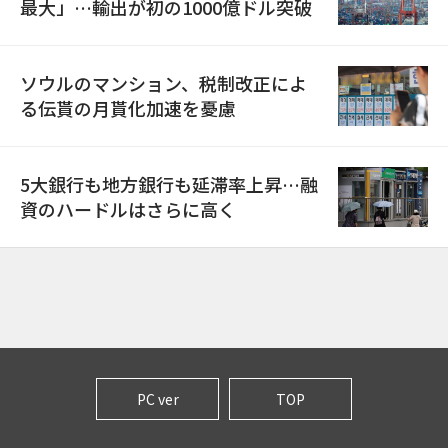
最大」…輸出が初の1000億ドル突破
ソウルのマンション、税制改正によ
る伝貰の月貰化加速を憂慮
5大銀行も地方銀行も延滞率上昇…融
資のハードルはさらに高く
PC ver
TOP