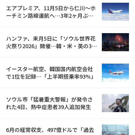
エアプレミア、11月5日から仁川〜ホ
ーチミン路線運航へ…3年2ヶ月ぶり
の再開
ハンファ、来月5日に「ソウル世界花
火祭り2026」開催…韓・米・英の3カ
国が参加
イースター航空、韓国国内航空会社
で1位を記録…「上半期搭乗率93%」
ソウル市「猛暑重大警報」が発令さ
れた4日、熱中症患者39人追加発生
6月の経常収支、497億ドルで「過去