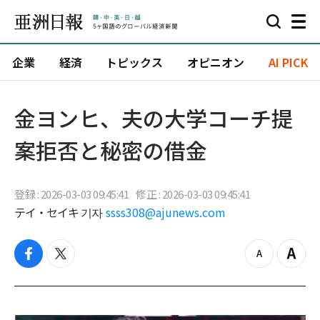
企業
経済
トピックス
オピニオン
AI PICK
金ヨンヒ、夫の大学コーチ提
案拒否と秘密の借金
登録 : 2026-03-03 09:45:41
修正 : 2026-03-03 09:45:41
テイ・セイキ 기자
ssss308@ajunews.com
f
t
z
Z
a
w
o
o
c
i
o
o
e
t
m
m
b
t
o
i