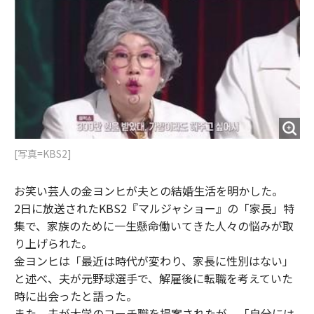
o
e
u
n
o
r
t
k
[写真=KBS2]
お笑い芸人の金ヨンヒが夫との結婚生活を明かした。
2日に放送されたKBS2『マルジャショー』の「家長」特
集で、家族のために一生懸命働いてきた人々の悩みが取
り上げられた。
金ヨンヒは「最近は時代が変わり、家長に性別はない」
と述べ、夫が元野球選手で、解雇後に転職を考えていた
時に出会ったと語った。
また、夫が大学のコーチ職を提案されたが、「自分には