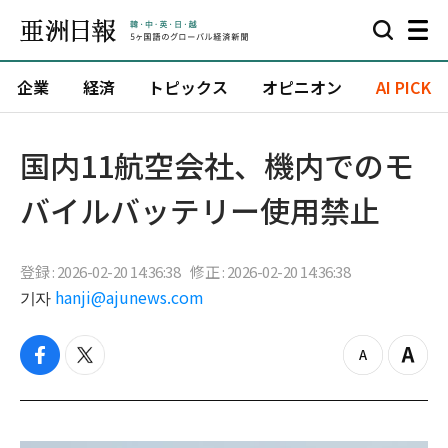
企業
経済
トピックス
オピニオン
AI PICK
国内11航空会社、機内でのモ
バイルバッテリー使用禁止
登録 : 2026-02-20 14:36:38
修正 : 2026-02-20 14:36:38
기자
hanji@ajunews.com
f
t
z
Z
a
w
o
o
c
i
o
o
e
t
m
m
b
t
o
i