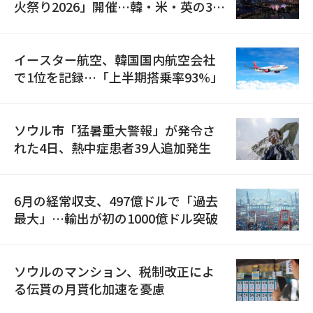
火祭り2026」開催…韓・米・英の3カ
国が参加
イースター航空、韓国国内航空会社
で1位を記録…「上半期搭乗率93%」
ソウル市「猛暑重大警報」が発令さ
れた4日、熱中症患者39人追加発生
6月の経常収支、497億ドルで「過去
最大」…輸出が初の1000億ドル突破
ソウルのマンション、税制改正によ
る伝貰の月貰化加速を憂慮