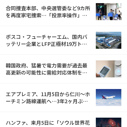
合同捜査本部、中央選管委など9カ所
を再度家宅捜索…「投票率操作」の
資料を確保
ポスコ・フューチャーエム、国内バ
ッテリー企業とLFP正極材19万トン
の供給契約を締結
韓国政府、猛暑で電力需要が過去最
高更新の可能性に需給対応体制を点
検
エアプレミア、11月5日から仁川〜ホ
ーチミン路線運航へ…3年2ヶ月ぶり
の再開
ハンファ、来月5日に「ソウル世界花