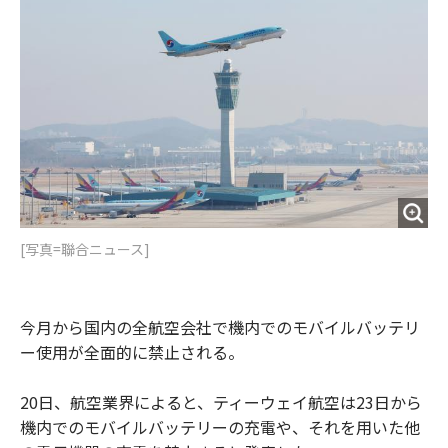
o
e
u
n
o
r
t
k
[写真=聯合ニュース]
今月から国内の全航空会社で機内でのモバイルバッテリ
ー使用が全面的に禁止される。
20日、航空業界によると、ティーウェイ航空は23日から
機内でのモバイルバッテリーの充電や、それを用いた他