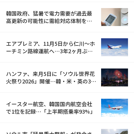
韓国政府、猛暑で電力需要が過去最
高更新の可能性に需給対応体制を点
検
エアプレミア、11月5日から仁川〜ホ
ーチミン路線運航へ…3年2ヶ月ぶり
の再開
ハンファ、来月5日に「ソウル世界花
火祭り2026」開催…韓・米・英の3カ
国が参加
イースター航空、韓国国内航空会社
で1位を記録…「上半期搭乗率93%」
ソウル市「猛暑重大警報」が発令さ