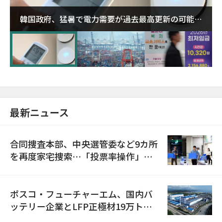
韓国政府、猛暑で電力需要が過去最高更新の可能性
に需給対応体制を点検
最新ニュース
合同捜査本部、中央選管委など9カ所
を再度家宅捜索…「投票率操作」の
資料を確保
ポスコ・フューチャーエム、国内バ
ッテリー企業とLFP正極材19万トン
の供給契約を締結