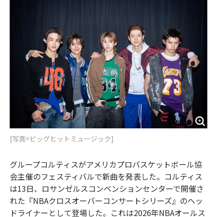
o
e
u
n
o
r
t
k
[写真=ビッグヒットミュージック]
グループコルティスがアメリカプロバスケットボール協
会主催のフェスティバルで新曲を発表した。コルティス
は13日、ロサンゼルスコンベンションセンターで開催さ
れた『NBAクロスオーバーコンサートシリーズ』のヘッ
ドライナーとして登場した。これは2026年NBAオールス