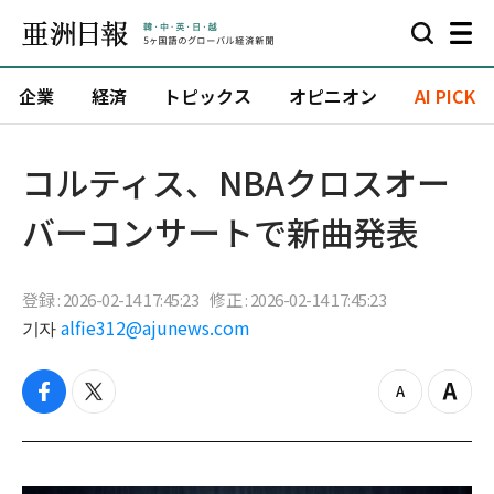
企業
経済
トピックス
オピニオン
AI PICK
コルティス、NBAクロスオー
バーコンサートで新曲発表
登録 : 2026-02-14 17:45:23
修正 : 2026-02-14 17:45:23
기자
alfie312@ajunews.com
f
t
z
Z
a
w
o
o
c
i
o
o
e
t
m
m
b
t
o
i