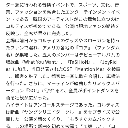
ター週に行われる音楽イベントで、スポーツ、文化、音
楽、ファッションを融合したエンターテインメントイベ
ントである。韓国のアーティストがこの舞台に立つのは
コルティスが初めてである。公演は現地ファンの期待を
反映し、全席が早々に完売した。
会場は前日からコルティスのグッズやスローガンを持っ
たファンで溢れ、アメリカ各地の『コア』（ファンダム
名）が集結した。五人のメンバーはデビューアルバムの
収録曲『What You Want』、『FaSHioN』、『JoyRid
e』に加え、当日発表されたOST『Mention Me』を披露
し、観客を魅了した。観客は一斉に歌を合唱し、応援法
を行った。さらに、マーティンが編曲したリミックスバ
ージョン『GO!』が流れると、全員がポイントダンスを
踊る壮観が広がった。
ハイライトはアンコールステージであった。コルティス
は新曲『ヤングクリエイタークルー』をサプライズで公
開した。公演を締めくくり、「もうすぐカムバックす
る。この場所で新曲を初めて披露できて嬉しい。『コ