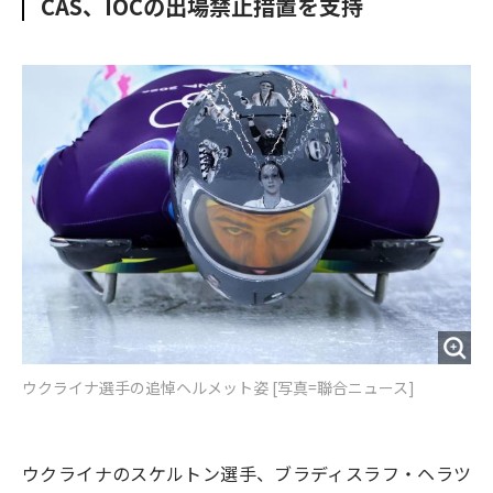
CAS、IOCの出場禁止措置を支持
o
e
u
n
o
r
t
k
ウクライナ選手の追悼ヘルメット姿 [写真=聯合ニュース]
ウクライナのスケルトン選手、ブラディスラフ・ヘラツ