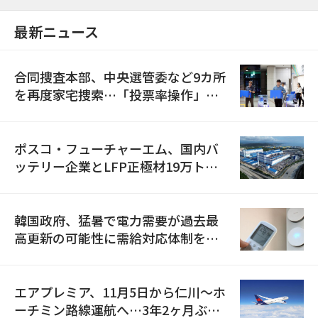
最新ニュース
合同捜査本部、中央選管委など9カ所
を再度家宅捜索…「投票率操作」の
資料を確保
ポスコ・フューチャーエム、国内バ
ッテリー企業とLFP正極材19万トン
の供給契約を締結
韓国政府、猛暑で電力需要が過去最
高更新の可能性に需給対応体制を点
検
エアプレミア、11月5日から仁川〜ホ
ーチミン路線運航へ…3年2ヶ月ぶり