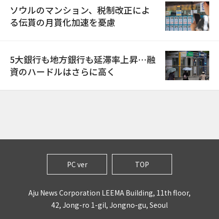
ソウルのマンション、税制改正によ
る伝貰の月貰化加速を憂慮
5大銀行も地方銀行も延滞率上昇…融
資のハードルはさらに高く
PC ver
TOP
Aju News Corporation LEEMA Building, 11th floor,
42, Jong-ro 1-gil, Jongno-gu, Seoul