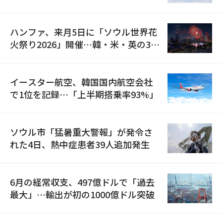
の再開
ハンファ、来月5日に「ソウル世界花
火祭り2026」開催…韓・米・英の3カ
国が参加
イースター航空、韓国国内航空会社
で1位を記録…「上半期搭乗率93%」
ソウル市「猛暑重大警報」が発令さ
れた4日、熱中症患者39人追加発生
6月の経常収支、497億ドルで「過去
最大」…輸出が初の1000億ドル突破