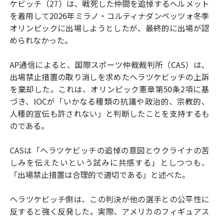
ケビッチ（27）は、戦死した仲間を追悼するヘルメット
を着用して2026年ミラノ・コルティナダンペッツォ冬季
オリンピックに出場しようとしたが、最終的に出場が認
められなかった。
AP通信によると、国際スポーツ仲裁裁判所（CAS）は、
出場禁止措置の取り消しを求めたヘラツケビッチの上訴
を棄却した。これは、オリンピック憲章第50条2項に基
づき、IOCが「いかなる種類の抗議や政治的、宗教的、
人種的宣伝も許されない」と判断したことを支持するも
のである。
CASは「ヘラツケビッチの追悼の意図とウクライナの苦
しみを伝えたいという試みに共感する」としつつも、
「出場禁止措置は合理的で適切である」と述べた。
ヘラツケビッチ側は、この判決が他の選手との公平性に
反すると強く反発した。実際、アメリカのフィギュアス