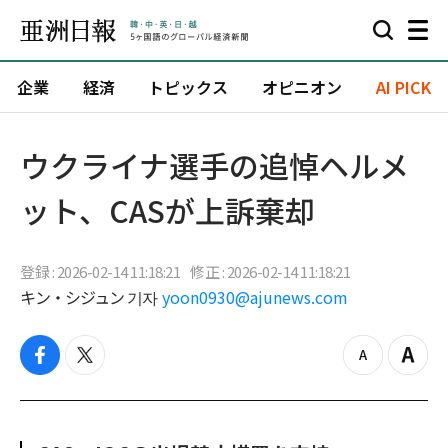
企業
経済
トピックス
オピニオン
AI PICK
ウクライナ選手の追悼ヘルメ
ット、CASが上訴棄却
登録 : 2026-02-14 11:18:21
修正 : 2026-02-14 11:18:21
キン・シジュン 기자
yoon0930@ajunews.com
f
t
z
Z
a
w
o
o
c
i
o
o
e
t
m
m
b
t
o
i