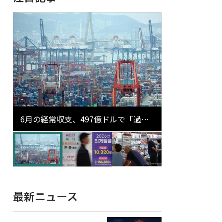
6月の経常収支、497億ドルで「過去
最大」…輸出が初の1000億ドル突破
最新ニュース