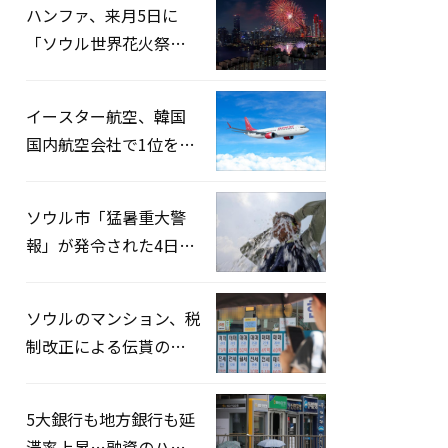
ハンファ、来月5日に
「ソウル世界花火祭り
2026」開催…韓・米・
英の3カ国が参加
イースター航空、韓国
国内航空会社で1位を記
録…「上半期搭乗率
93%」
ソウル市「猛暑重大警
報」が発令された4日、
熱中症患者39人追加発
生
ソウルのマンション、税
制改正による伝貰の月
貰化加速を憂慮
5大銀行も地方銀行も延
滞率上昇…融資のハー