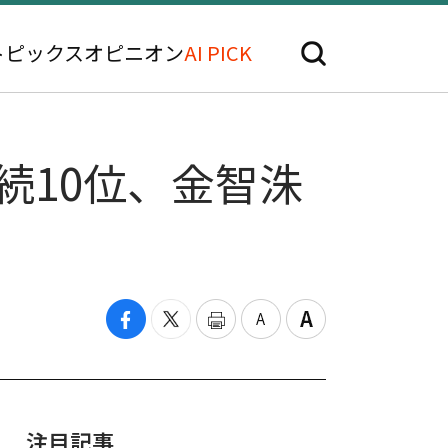
トピックス
オピニオン
AI PICK
連続10位、金智洙
注目記事