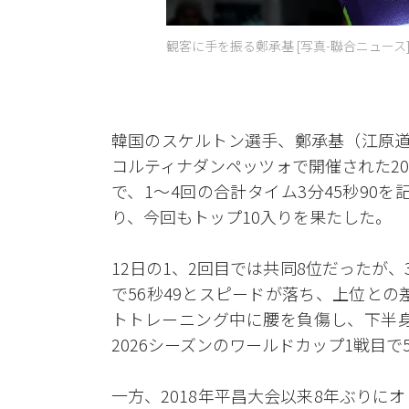
観客に手を振る鄭承基 [写真-聯合ニュース
韓国のスケルトン選手、鄭承基（江原道
コルティナダンペッツォで開催された2
で、1〜4回の合計タイム3分45秒90を
り、今回もトップ10入りを果たした。
12日の1、2回目では共同8位だったが、
で56秒49とスピードが落ち、上位との
トトレーニング中に腰を負傷し、下半身
2026シーズンのワールドカップ1戦目
一方、2018年平昌大会以来8年ぶりに