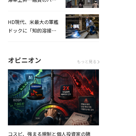
ドルはさらに高く
HD現代、米最大の軍艦
ドックに「知的溶接」
システムを導入へ
オピニオン
もっと見る
コスピ、強まる規制と個人投資家の賭