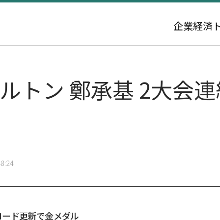
企業
経済
ケルトン 鄭承基 2大会
8:24
コード更新で金メダル