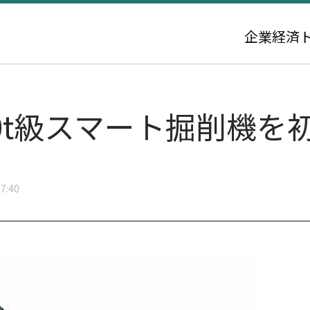
企業
経済
0t級スマート掘削機を
7:40