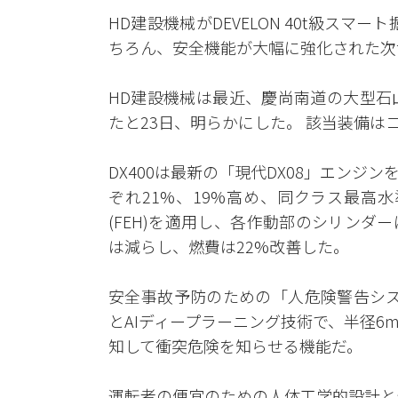
HD建設機械がDEVELON 40t級ス
ちろん、安全機能が大幅に強化された次
HD建設機械は最近、慶尚南道の大型石山で、
たと23日、明らかにした。 該当装備
DX400は最新の「現代DX08」エン
ぞれ21%、19%高め、同クラス最高
(FEH)を適用し、各作動部のシリン
は減らし、燃費は22%改善した。
安全事故予防のための「人危険警告システ
とAIディープラーニング技術で、半径
知して衝突危険を知らせる機能だ。
運転者の便宜のための人体工学的設計と