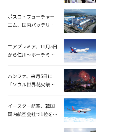
宅捜索…「投票率操
作」の資料を確保
ポスコ・フューチャー
エム、国内バッテリー
企業とLFP正極材19万ト
ンの供給契約を締結
エアプレミア、11月5日
から仁川〜ホーチミン
路線運航へ…3年2ヶ月
ぶりの再開
ハンファ、来月5日に
「ソウル世界花火祭り
2026」開催…韓・米・
英の3カ国が参加
イースター航空、韓国
国内航空会社で1位を記
録…「上半期搭乗率
93%」