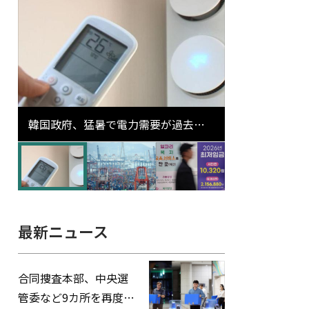
韓国政府、猛暑で電力需要が過去最
高更新の可能性に需給対応体制を点
検
最新ニュース
合同捜査本部、中央選
管委など9カ所を再度家