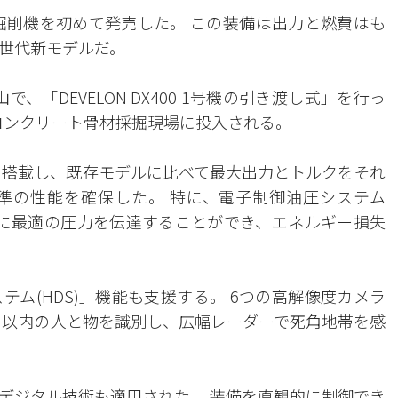
マート掘削機を初めて発売した。 この装備は出力と燃費はも
世代新モデルだ。
「DEVELON DX400 1号機の引き渡し式」を行っ
はコンクリート骨材採掘現場に投入される。
ジンを搭載し、既存モデルに比べて最大出力とトルクをそれ
水準の性能を確保した。 特に、電子制御油圧システム
ダーに最適の圧力を伝達することができ、エネルギー損失
ム(HDS)」機能も支援する。 6つの高解像度カメラ
6m以内の人と物を識別し、広幅レーダーで死角地帯を感
デジタル技術も適用された。 装備を直観的に制御でき