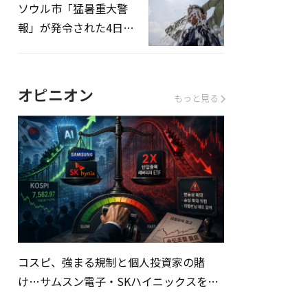
ソウル市「猛暑重大警
報」が発令された4日、
熱中症患者39人追加発
生
オピニオン
もっと見る
コスピ、強まる規制と個人投資家の賭
け…サムスン電子・SKハイニックスを巡
る明暗