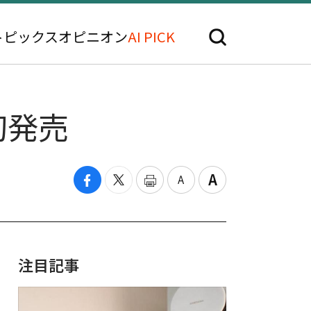
トピックス
オピニオン
AI PICK
初発売
注目記事