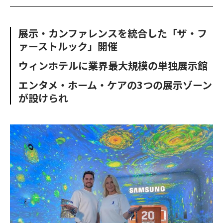
c
i
o
o
e
t
m
m
b
t
o
i
展示・カンファレンスを統合した「ザ・フ
o
e
u
n
ァーストルック」開催
o
r
t
k
ウィンホテルに業界最大規模の単独展示館
エンタメ・ホーム・ケアの3つの展示ゾーン
が設けられ