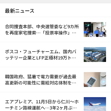
最新ニュース
合同捜査本部、中央選管委など9カ所
を再度家宅捜索…「投票率操作」の
資料を確保
ポスコ・フューチャーエム、国内バ
ッテリー企業とLFP正極材19万トン
の供給契約を締結
韓国政府、猛暑で電力需要が過去最
高更新の可能性に需給対応体制を点
検
エアプレミア、11月5日から仁川〜ホ
ーチミン路線運航へ…3年2ヶ月ぶり