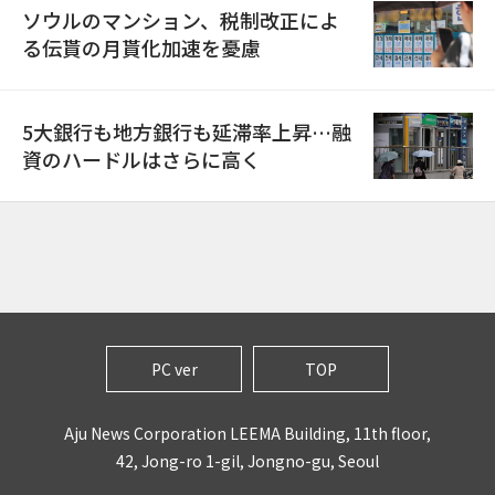
ソウルのマンション、税制改正によ
る伝貰の月貰化加速を憂慮
5大銀行も地方銀行も延滞率上昇…融
資のハードルはさらに高く
PC ver
TOP
Aju News Corporation LEEMA Building, 11th floor,
42, Jong-ro 1-gil, Jongno-gu, Seoul