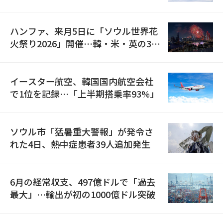
の再開
ハンファ、来月5日に「ソウル世界花
火祭り2026」開催…韓・米・英の3カ
国が参加
イースター航空、韓国国内航空会社
で1位を記録…「上半期搭乗率93%」
ソウル市「猛暑重大警報」が発令さ
れた4日、熱中症患者39人追加発生
6月の経常収支、497億ドルで「過去
最大」…輸出が初の1000億ドル突破