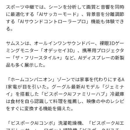
スポーツ中継では、シーンを分析して画質と音響を同時
に最適化する「AIサッカーモード」、背景音を分離調節
する「AIサウンドコントローラープロ」機能も体験でき
る。
サムスンは、オールインワンサウンドバー、裸眼3Dゲー
ミングモニター「オデッセイ3D」、携帯用プロジェクタ
ー「ザ・フリースタイル+」など、AIディスプレーの新製
品も多く展示した。
「ホームコンパニオン」ゾーンでは家事を代わりにするA
I家電が目を引いた。グーグル最新AIモデル「ジェミナ
イ」を搭載した「ビスポークAIファミリーハブ」冷蔵庫
は食材を自ら認識して料理を推薦し、映像の中のレシピ
をすぐに変換する機能を備えた。
「ビスポークAIコンボ」洗濯乾燥機、「ビスポークAIエ
アドレッサー」、ロボット掃除機「ビスポークAIスチー