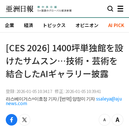
企業
経済
トピックス
オピニオン
AI PICK
[CES 2026] 1400坪単独館を設
けたサムスン…技術・芸術を
結合したAIギャラリー披露
登録 : 2026-01-05 10:34:17
修正 : 2026-01-05 10:39:41
라스베이거스=이효정 기자 / [번역] 양정미 기자
ssaleya@aju
news.com
f
t
z
Z
a
w
o
o