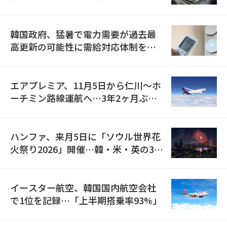
の供給契約を締結
韓国政府、猛暑で電力需要が過去最
高更新の可能性に需給対応体制を点
検
エアプレミア、11月5日から仁川〜ホ
ーチミン路線運航へ…3年2ヶ月ぶり
の再開
ハンファ、来月5日に「ソウル世界花
火祭り2026」開催…韓・米・英の3カ
国が参加
イースター航空、韓国国内航空会社
で1位を記録…「上半期搭乗率93%」