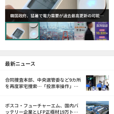
韓国政府、猛暑で電力需要が過去最高更新の可能性
に需給対応体制を点検
最新ニュース
合同捜査本部、中央選管委など9カ所
を再度家宅捜索…「投票率操作」の
資料を確保
ポスコ・フューチャーエム、国内バ
ッテリー企業とLFP正極材19万トン