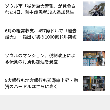
ソウル市「猛暑重大警報」が発令さ
れた4日、熱中症患者39人追加発生
6月の経常収支、497億ドルで「過去
最大」…輸出が初の1000億ドル突破
ソウルのマンション、税制改正によ
る伝貰の月貰化加速を憂慮
5大銀行も地方銀行も延滞率上昇…融
資のハードルはさらに高く