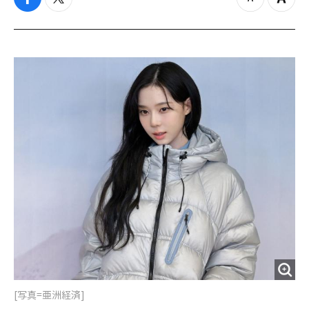
f
t
z
Z
a
w
o
o
c
i
o
o
e
t
m
m
b
t
o
i
o
e
u
n
o
r
t
k
[写真=亜洲経済]