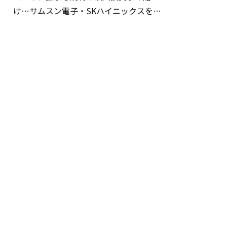
け…サムスン電子・SKハイニックスを巡
る明暗