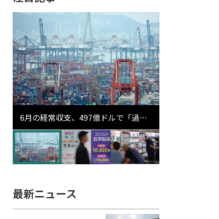
6月の経常収支、497億ドルで「過去
最大」…輸出が初の1000億ドル突破
最新ニュース