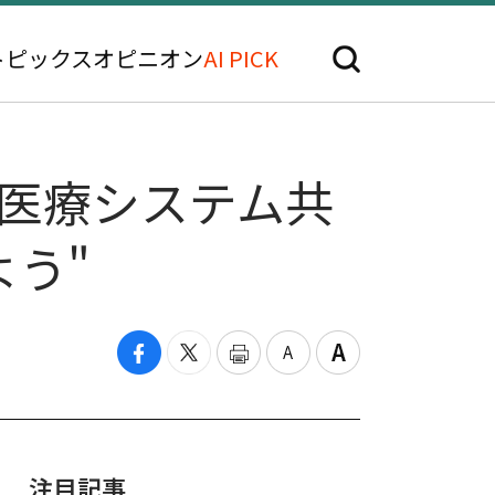
トピックス
オピニオン
AI PICK
、医療システム共
う"
注目記事