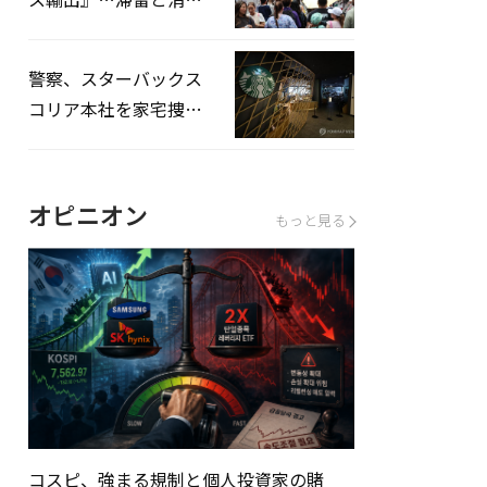
を増やしてこそ成長効
果」
警察、スターバックス
コリア本社を家宅捜
査…「タンクデー」イ
ベント巡り侮辱容疑
オピニオン
もっと見る
コスピ、強まる規制と個人投資家の賭