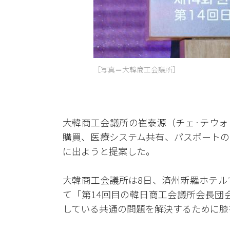
［写真＝大韓商工会議所］
大韓商工会議所の崔泰源（チェ·テウォ
購買、医療システム共有、パスポートの
に出ようと提案した。
大韓商工会議所は8日、済州新羅ホテル
て「第14回目の韓日商工会議所会長団
している共通の問題を解決するために膝