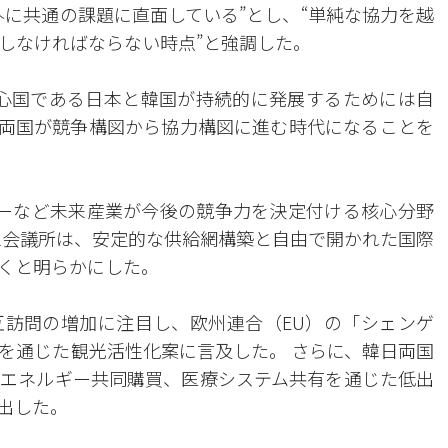
外に共通の課題に直面している”とし、“単純な協力を越
しなければならない時点”と強調した。
心国である日本と韓国が持続的に発展するためには自
“両国が競争構図から協力構図に進む時代になることを
ルギーなど未来産業が今後の競争力を決定付ける核心分野
工会議所は、安定的な供給網構築と自由で開かれた国際
くと明らかにした。
訪問の増加に注目し、欧州連合（EU）の「シェンゲ
を通じた観光活性化案に言及した。 さらに、韓日両国
エネルギー共同購買、医療システム共有を通じた低出
出した。