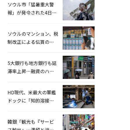
ソウル市「猛暑重大警
報」が発令された4日、
熱中症患者39人追加発
生
ソウルのマンション、税
制改正による伝貰の月
貰化加速を憂慮
5大銀行も地方銀行も延
滞率上昇…融資のハー
ドルはさらに高く
HD現代、米最大の軍艦
ドックに「知的溶接」
システムを導入へ
韓銀「観光も『サービ
ス輸出』…滞留と消費