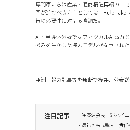
専門家たちは産業・通商構造再編の中で
国が進むべき方向としては「Rule Taker
帯の必要性に対する強調だ。
AI・半導体分野ではフィジカルAI協力
強みを生かした協力モデルが提示された
亜洲日報の記事等を無断で複製、公衆送
注目記事
· 崔泰源会長、SKハイ
· 最初の株式購入、責