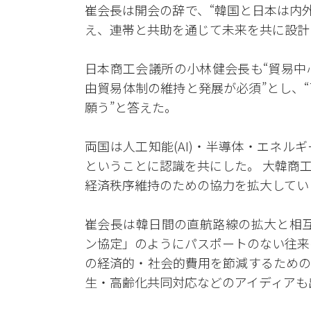
崔会長は開会の辞で、“韓国と日本は内
え、連帯と共助を通じて未来を共に設計
日本商工会議所の小林健会長も“貿易中
由貿易体制の維持と発展が必須”とし、
願う”と答えた。
両国は人工知能(AI)・半導体・エネ
ということに認識を共にした。 大韓商
経済秩序維持のための協力を拡大してい
崔会長は韓日間の直航路線の拡大と相互
ン協定」のようにパスポートのない往来
の経済的・社会的費用を節減するための
生・高齢化共同対応などのアイディアも