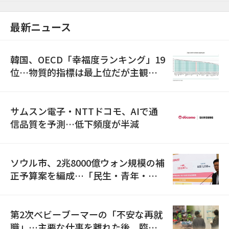
最新ニュース
韓国、OECD「幸福度ランキング」19
位…物質的指標は最上位だが主観的
満足度は最下位
サムスン電子・NTTドコモ、AIで通
信品質を予測…低下頻度が半減
ソウル市、2兆8000億ウォン規模の補
正予算案を編成…「民生・青年・安
全」に8100億ウォンを集中投資
第2次ベビーブーマーの「不安な再就
職」…主要な仕事を離れた後、臨時