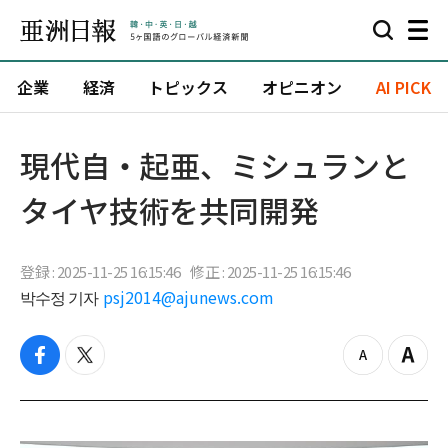
企業
経済
トピックス
オピニオン
AI PICK
現代自・起亜、ミシュランと
タイヤ技術を共同開発
登録 : 2025-11-25 16:15:46
修正 : 2025-11-25 16:15:46
박수정 기자
psj2014@ajunews.com
f
t
z
Z
a
w
o
o
c
i
o
o
e
t
m
m
b
t
o
i