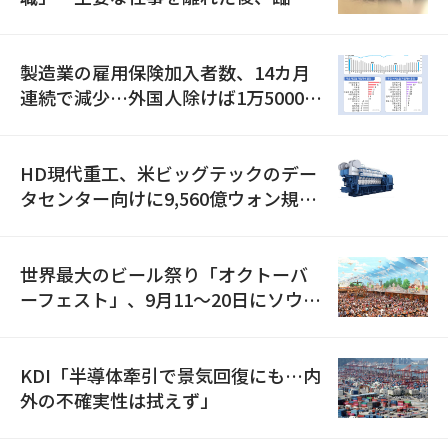
職が2倍近くに急増
製造業の雇用保険加入者数、14カ月
連続で減少…外国人除けば1万5000人
減
HD現代重工、米ビッグテックのデー
タセンター向けに9,560億ウォン規模
の発電設備を受注…「過去最大」
世界最大のビール祭り「オクトーバ
ーフェスト」、9月11〜20日にソウル
で開催
KDI「半導体牽引で景気回復にも…内
外の不確実性は拭えず」