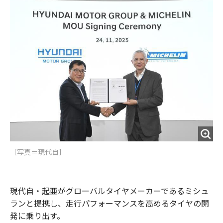
o
e
u
n
o
r
t
k
［写真＝現代自］
現代自・起亜がグローバルタイヤメーカーであるミシュ
ランと提携し、走行パフォーマンスを高めるタイヤの開
発に乗り出す。