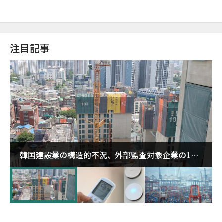
注目記事
韓国建設業の構造的不況、外部監査対象企業の1割
超が「ゾンビ企業」に…5年で2.8倍増