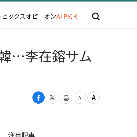
トピックス
オピニオン
AI PICK
韓…李在鎔サム
注目記事