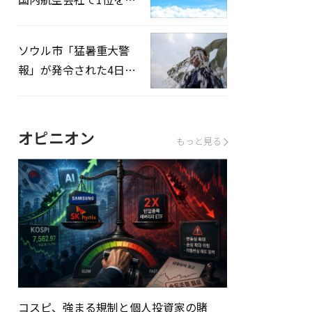
録…「上半期搭乗率
93%」
ソウル市「猛暑重大警
報」が発令された4日、
熱中症患者39人追加発
生
オピニオン
もっと見る
コスピ、強まる規制と個人投資家の賭