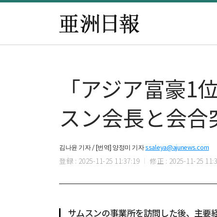
「アジア富豪1
スン会長と会合
김나윤 기자 / [번역] 양정미 기자
ssaleya@ajunews.com
登録 : 2025-11-25 11:37:19
修正 : 2025-11-25 11:3
サムスンの事業所を訪問した後、主要