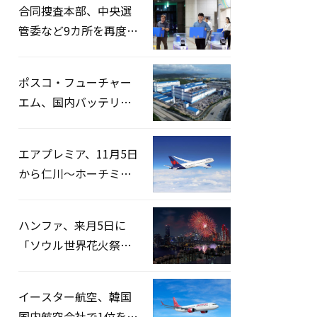
合同捜査本部、中央選
管委など9カ所を再度家
宅捜索…「投票率操
作」の資料を確保
ポスコ・フューチャー
エム、国内バッテリー
企業とLFP正極材19万ト
ンの供給契約を締結
エアプレミア、11月5日
から仁川〜ホーチミン
路線運航へ…3年2ヶ月
ぶりの再開
ハンファ、来月5日に
「ソウル世界花火祭り
2026」開催…韓・米・
英の3カ国が参加
イースター航空、韓国
国内航空会社で1位を記