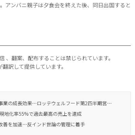
。アンバニ親子は夕食会を終えた後、同日出国すると
信 、翻案、配布することは禁じられています。
Iが翻訳して提供しています。
· インド・カザフスタン事業の成長効果…ロッテウェルフード第2四半期営業利益89%増
が現地化率55%で過去最高の売上を達成
係改善を加速…反インド世論の管理に着手