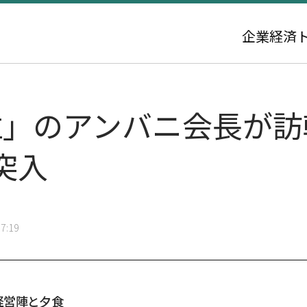
企業
経済
位」のアンバニ会長が訪
突入
7:19
経営陣と夕食