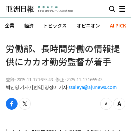
企業
経済
トピックス
オピニオン
AI PICK
労働部、長時間労働の情報提
供にカカオ勤労監督が着手
登録 : 2025-11-17 16:55:43
修正 : 2025-11-17 16:55:43
박진영 기자 / [번역] 양정미 기자
ssaleya@ajunews.com
f
t
z
Z
a
w
o
o
c
i
o
o
e
t
m
m
b
t
o
i