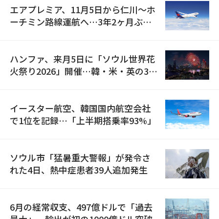
エアプレミア、11月5日から仁川〜ホ
ーチミン路線運航へ…3年2ヶ月ぶり
の再開
ハンファ、来月5日に「ソウル世界花
火祭り2026」開催…韓・米・英の3カ
国が参加
イースター航空、韓国国内航空会社
で1位を記録…「上半期搭乗率93%」
ソウル市「猛暑重大警報」が発令さ
れた4日、熱中症患者39人追加発生
6月の経常収支、497億ドルで「過去
最大」…輸出が初の1000億ドル突破