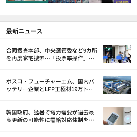
最新ニュース
合同捜査本部、中央選管委など9カ所
を再度家宅捜索…「投票率操作」の
資料を確保
ポスコ・フューチャーエム、国内バ
ッテリー企業とLFP正極材19万トン
の供給契約を締結
韓国政府、猛暑で電力需要が過去最
高更新の可能性に需給対応体制を点
検