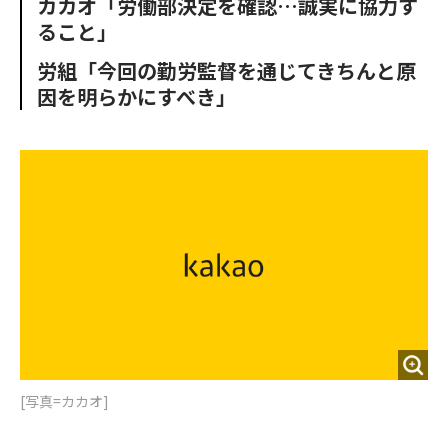
カカオ「労働部決定を確認…誠実に協力す
o
e
u
n
ること」
o
r
t
k
労組「今回の勤労監督を通じてきちんと原
因を明らかにすべき」
[写真=カカオ]