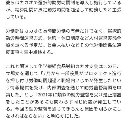
彼らはカカオで選択的勤労時間制を導入し施行している
が、精算期間に法定勤労時間を超過して勤務したと主張
している。
労働部はカカオの長時間労働の有無だけでなく、選択的
勤労時間運営方式、休暇・休日制度など人材運営実態全
般を調べる予定だ。賃金未払いなどその他労働関係法違
反事項も集中点検する。
これと関連して化学繊維食品労組カカオ支会はこの日、
立場文を通じて「7月から一部役員がプロジェクト進行
を押し付け労働時間超過と職場内いじめが発生したとい
う情報提供を受け、内部調査を通じて勤労監督請願を申
請した」とし「2021年に類似の勤労監督を受け是正措置
をしたことがあるにも関わらず同じ問題が発生してい
る。今回の勤労監督を通じてきちんと原因を明らかにし
なければならない」と明らかにした。