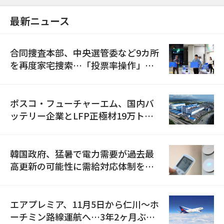
最新ニュース
合同捜査本部、中央選管委など9カ所
を再度家宅捜索…「投票率操作」の
資料を確保
ポスコ・フューチャーエム、国内バ
ッテリー企業とLFP正極材19万トン
の供給契約を締結
韓国政府、猛暑で電力需要が過去最
高更新の可能性に需給対応体制を点
検
エアプレミア、11月5日から仁川〜ホ
ーチミン路線運航へ…3年2ヶ月ぶり