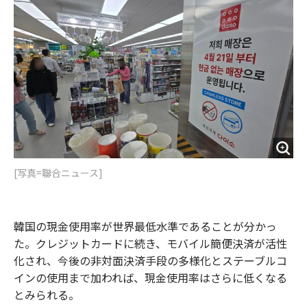
o
e
u
n
o
r
t
k
[写真=聯合ニュース]
韓国の現金使用率が世界最低水準であることが分かっ
た。クレジットカードに続き、モバイル簡便決済が活性
化され、今後の非対面決済手段の多様化とステーブルコ
インの使用まで加われば、現金使用率はさらに低くなる
とみられる。