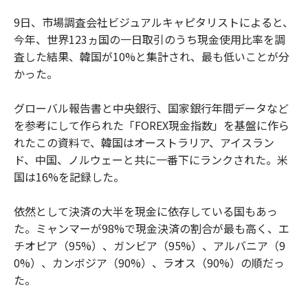
9日、市場調査会社ビジュアルキャピタリストによると、
今年、世界123ヵ国の一日取引のうち現金使用比率を調
査した結果、韓国が10%と集計され、最も低いことが分
かった。
グローバル報告書と中央銀行、国家銀行年間データなど
を参考にして作られた「FOREX現金指数」を基盤に作ら
れたこの資料で、韓国はオーストラリア、アイスラン
ド、中国、ノルウェーと共に一番下にランクされた。米
国は16%を記録した。
依然として決済の大半を現金に依存している国もあっ
た。ミャンマーが98%で現金決済の割合が最も高く、エ
チオピア（95%）、ガンビア（95%）、アルバニア（9
0%）、カンボジア（90%）、ラオス（90%）の順だっ
た。