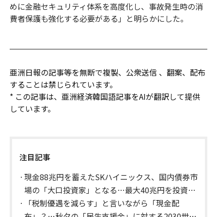
めに金融セキュリティ体系を高度化し、事故発生時の消
費者保護も強化する必要がある」と明らかにした。
亜洲日報の記事等を無断で複製、公衆送信 、翻案、配布
することは禁じられています。
* この記事は、亜洲経済韓国語記事をAIが翻訳して提供
しています。
注目記事
現金88兆円を蓄えたSKハイニックス、国内債券市
場の「大口投資家」となる…最大40兆円を投資予
定
「税制優遇を減らす」と言いながら「現金配
布」？…秋夕の「民生支援金」に対する2030世代