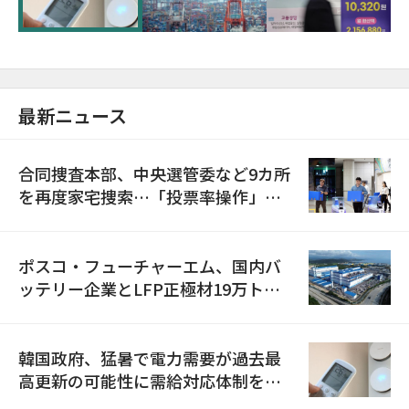
最新ニュース
合同捜査本部、中央選管委など9カ所
を再度家宅捜索…「投票率操作」の
資料を確保
ポスコ・フューチャーエム、国内バ
ッテリー企業とLFP正極材19万トン
の供給契約を締結
韓国政府、猛暑で電力需要が過去最
高更新の可能性に需給対応体制を点
検