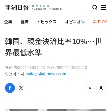
企業
経済
トピックス
オピニオン
AI PICK
韓国、現金決済比率10%…世
界最低水準
登録 : 2025-11-10 09:12:13
修正 : 2025-11-10 09:12:13
양정미 기자
ssaleya@ajunews.com
f
t
z
Z
a
w
o
o
c
i
o
o
e
t
m
m
b
t
o
i