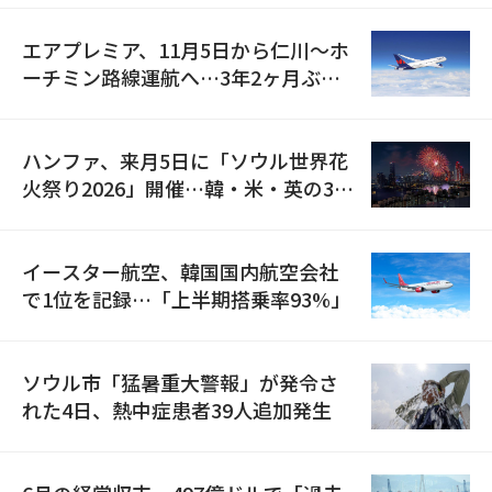
エアプレミア、11月5日から仁川〜ホ
ーチミン路線運航へ…3年2ヶ月ぶり
の再開
ハンファ、来月5日に「ソウル世界花
火祭り2026」開催…韓・米・英の3カ
国が参加
イースター航空、韓国国内航空会社
で1位を記録…「上半期搭乗率93%」
ソウル市「猛暑重大警報」が発令さ
れた4日、熱中症患者39人追加発生