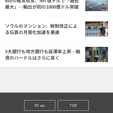
6月の経常収支、497億ドルで「過去
最大」…輸出が初の1000億ドル突破
ソウルのマンション、税制改正によ
る伝貰の月貰化加速を憂慮
5大銀行も地方銀行も延滞率上昇…融
資のハードルはさらに高く
PC ver
TOP