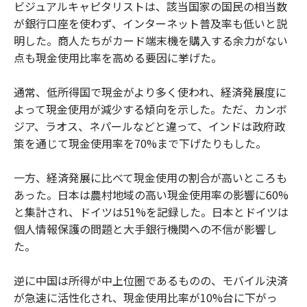
ビジュアルキャピタリストは、該当国家の国民の相当数
が銀行口座を使わず、インターネット普及率も低いと説
明した。商人たちがカード端末機を購入する余力がない
点も現金使用比率を高める要因に挙げた。
通常、低所得国で現金がより多く使われ、経済発展度に
よって現金使用が減少する傾向を示した。ただ、カンボ
ジア、ラオス、ネパールなどと違って、インドは政府政
策を通じて現金使用率を70%まで下げたりもした。
一方、経済発展に比べて現金使用の割合が高いところも
あった。日本は農村地域の高い現金使用率の影響に60%
と集計され、ドイツは51%を記録した。日本とドイツは
個人情報保護の問題と大手銀行機関への不信が影響し
た。
逆に中国は所得が中上位圏であるものの、モバイル決済
が急速に活性化され、現金使用比率が10%台に下がっ