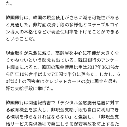
た。
韓国銀行は、韓国の現金使用がさらに減る可能性がある
と見通した。非対面決済手段の多様化とステーブルコイ
ン導入の本格化などが現金使用率を下げることができる
ということだ。
現金取引が急激に減り、高齢層を中心に不便が大きくな
りかねないという懸念も出ている。韓国銀行のアンケー
ト調査によると、韓国の現金使用比重は2017年36.1%か
ら昨年10%台半ばまで7年間で半分に落ちた。しかし、6
0代以上の回答者はクレジットカードの次に現金を最も
好む支給手段に挙げた。
韓国銀行は関連報告書で「デジタル金融脆弱階層に対す
る教育機会を拡大し、非現金支給手段も自由に利用でき
る環境を作らなければならない」と強調し、「非現金支
給サービス提供過程で発生しうる保安事故を防止するた