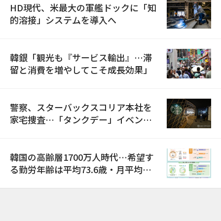
HD現代、米最大の軍艦ドックに「知
的溶接」システムを導入へ
韓銀「観光も『サービス輸出』…滞
留と消費を増やしてこそ成長効果」
警察、スターバックスコリア本社を
家宅捜査…「タンクデー」イベント
巡り侮辱容疑
韓国の高齢層1700万人時代…希望す
る勤労年齢は平均73.6歳・月平均賃
金は300万ウォン以上