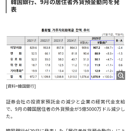
韓国銀行、9月の居住者外貨預金動向を発
o
e
u
n
表
o
r
t
k
[資料=韓国銀行]
証券会社の投資家預託金の減少と企業の経常代金支給
で、9月の韓国居住者の外貨預金が5億5000万ドル減少し
た。
韓国銀行が29日に発表した「居住者外貨預金動向」によ