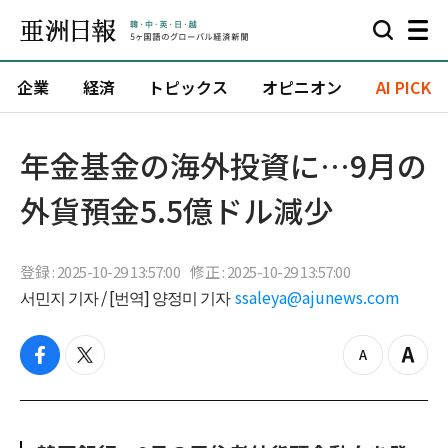
企業
経済
トピックス
オピニオン
AI PICK
年金基金の海外投資に…9月の
外貨預金5.5億ドル減少
登録 : 2025-10-29 13:57:00
修正 : 2025-10-29 13:57:00
서민지 기자 / [번역] 양정미 기자
ssaleya@ajunews.com
f
t
z
Z
a
w
o
o
c
i
o
o
e
t
m
m
b
t
o
i