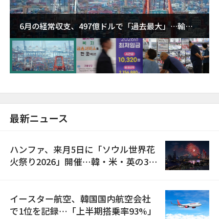
6月の経常収支、497億ドルで「過去最大」…輸出
が初の1000億ドル突破
最新ニュース
ハンファ、来月5日に「ソウル世界花
火祭り2026」開催…韓・米・英の3カ
国が参加
イースター航空、韓国国内航空会社
で1位を記録…「上半期搭乗率93%」