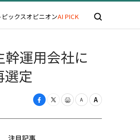
トピックス
オピニオン
AI PICK
ル主幹運用会社に
再選定
注目記事