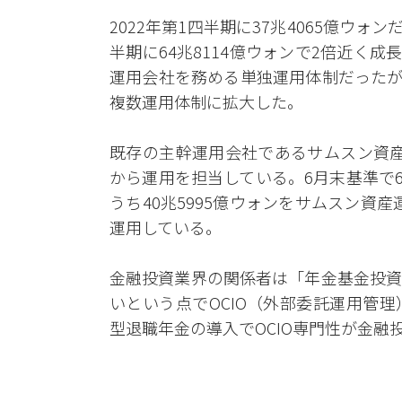
2022年第1四半期に37兆4065億ウォ
半期に64兆8114億ウォンで2倍近く成
運用会社を務める単独運用体制だったが
複数運用体制に拡大した。
既存の主幹運用会社であるサムスン資産運
から運用を担当している。6月末基準で6
うち40兆5995億ウォンをサムスン資産
運用している。
金融投資業界の関係者は「年金基金投資
いという点でOCIO（外部委託運用管
型退職年金の導入でOCIO専門性が金