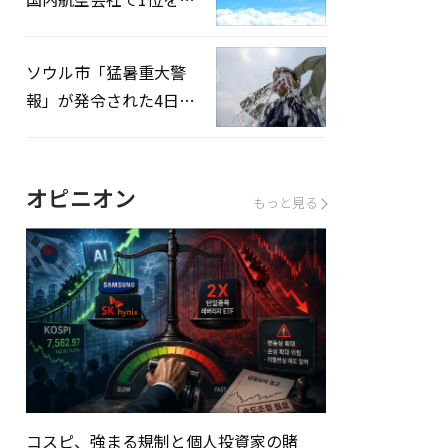
録…「上半期搭乗率
93%」
ソウル市「猛暑重大警
報」が発令された4日、
熱中症患者39人追加発
生
オピニオン
もっと見る
コスピ、強まる規制と個人投資家の賭