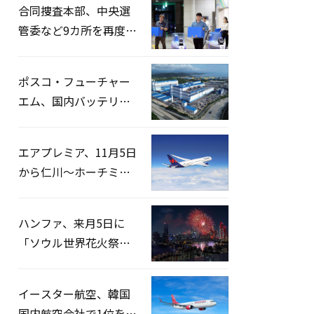
合同捜査本部、中央選
管委など9カ所を再度家
宅捜索…「投票率操
作」の資料を確保
ポスコ・フューチャー
エム、国内バッテリー
企業とLFP正極材19万ト
ンの供給契約を締結
エアプレミア、11月5日
から仁川〜ホーチミン
路線運航へ…3年2ヶ月
ぶりの再開
ハンファ、来月5日に
「ソウル世界花火祭り
2026」開催…韓・米・
英の3カ国が参加
イースター航空、韓国
国内航空会社で1位を記