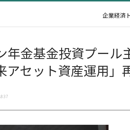
企業
経済
ウォン年金基金投資プー
来アセット資産運用」
8:37