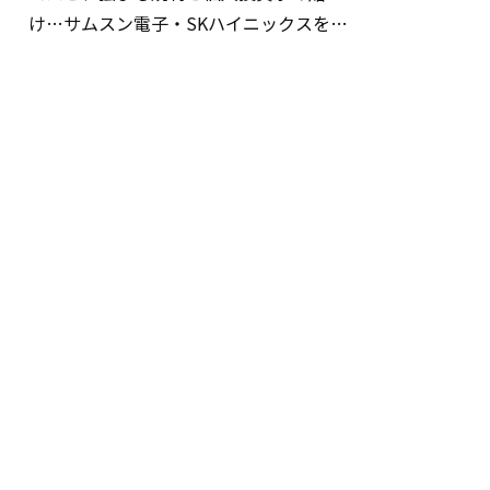
け…サムスン電子・SKハイニックスを巡
る明暗