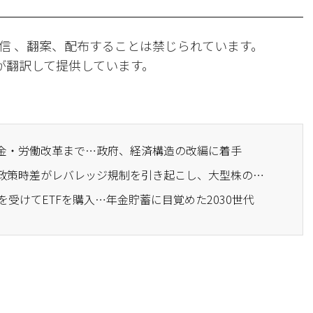
信 、翻案、配布することは禁じられています。
Iが翻訳して提供しています。
年金・労働改革まで…政府、経済構造の改編に着手
· 金融当局と年金基金の政策時差がレバレッジ規制を引き起こし、大型株の下方変動性を高めた
末調整を受けてETFを購入…年金貯蓄に目覚めた2030世代