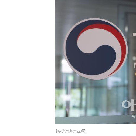
[写真=亜洲経済]