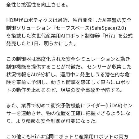
全性と拡張性を向上させる。
HD現代ロボティクスは最近、独自開発したAI基盤の安全
制御ソリューション「セーフスペース(SafeSpace)2.0」
を搭載した次世代産業用AIロボット制御器「Hi7」を公式
発売したと1日、明らかにした。
この制御器は高度化された安全シミュレーションと動き
制御機能を提供することが特徴だ。 センサーが収集した
状況情報をAIが分析し、運用中に発生しうる潜在的な危
険を事前に予測し、動きと衝撃を感知して直ちにロボッ
トの動作を止めるなど、現場の安全事故を予防する。
また、業界で初めて衝突予防機能にライダー(LiDAR)セン
サーを連動させ、物の位置を正確に把握できるようにな
り、より精密な安全制御が可能になった。
この他にもHi7は協同ロボットと産業用ロボットの両方