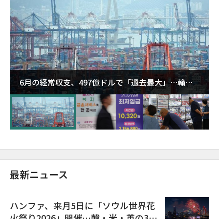
6月の経常収支、497億ドルで「過去最大」…輸出
が初の1000億ドル突破
最新ニュース
ハンファ、来月5日に「ソウル世界花
火祭り2026」開催…韓・米・英の3カ