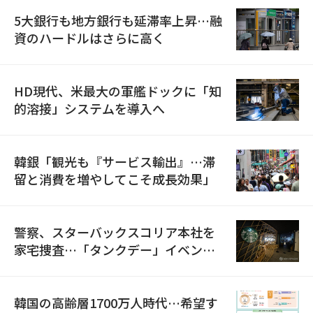
5大銀行も地方銀行も延滞率上昇…融
資のハードルはさらに高く
HD現代、米最大の軍艦ドックに「知
的溶接」システムを導入へ
韓銀「観光も『サービス輸出』…滞
留と消費を増やしてこそ成長効果」
警察、スターバックスコリア本社を
家宅捜査…「タンクデー」イベント
巡り侮辱容疑
韓国の高齢層1700万人時代…希望す