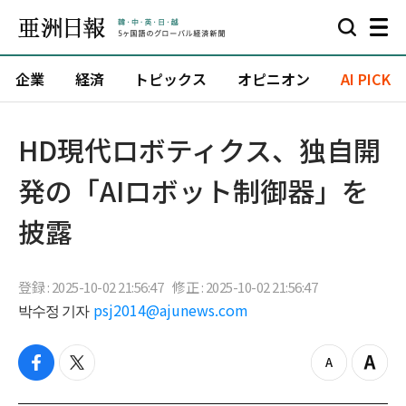
企業
経済
トピックス
オピニオン
AI PICK
HD現代ロボティクス、独自開
発の「AIロボット制御器」を
披露
登録 : 2025-10-02 21:56:47
修正 : 2025-10-02 21:56:47
박수정 기자
psj2014@ajunews.com
f
t
z
Z
a
w
o
o
c
i
o
o