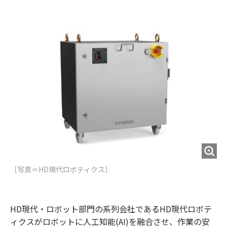
e
t
m
m
b
t
o
i
o
e
u
n
o
r
t
k
［写真＝HD現代ロボティクス］
HD現代・ロボット部門の系列会社であるHD現代ロボテ
ィクスがロボットに人工知能(AI)を融合させ、作業の安