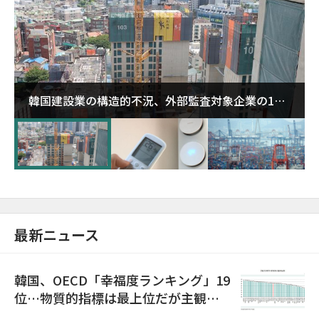
韓国建設業の構造的不況、外部監査対象企業の1割
超が「ゾンビ企業」に…5年で2.8倍増
最新ニュース
韓国、OECD「幸福度ランキング」19
位…物質的指標は最上位だが主観的
満足度は最下位