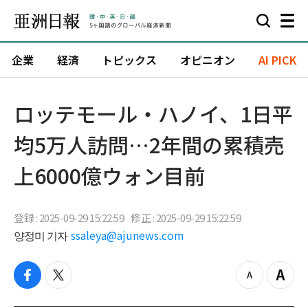
企業
経済
トピックス
オピニオン
AI PICK
ロッテモール・ハノイ、1日平
均5万人訪問…2年間の累積売
上6000億ウォン目前
登録 : 2025-09-29 15:22:59
修正 : 2025-09-29 15:22:59
양정미 기자
ssaleya@ajunews.com
f
t
z
Z
a
w
o
o
c
i
o
o