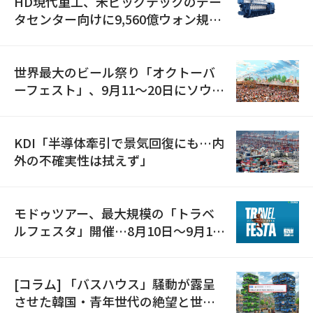
HD現代重工、米ビッグテックのデー
タセンター向けに9,560億ウォン規模
の発電設備を受注…「過去最大」
世界最大のビール祭り「オクトーバ
ーフェスト」、9月11〜20日にソウル
で開催
KDI「半導体牽引で景気回復にも…内
外の不確実性は拭えず」
モドゥツアー、最大規模の「トラベ
ルフェスタ」開催…8月10日～9月11
日
[コラム] 「バスハウス」騒動が露呈
させた韓国・青年世代の絶望と世代