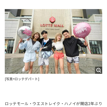
e
t
m
m
b
t
o
i
o
e
u
n
o
r
t
k
[写真=ロッテデパート]
ロッテモール・ウエストレイク・ハノイが開店2年ぶり