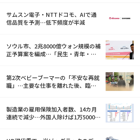
サムスン電子・NTTドコモ、AIで通
信品質を予測…低下頻度が半減
ソウル市、2兆8000億ウォン規模の補
正予算案を編成…「民生・青年・安
全」に8100億ウォンを集中投資
第2次ベビーブーマーの「不安な再就
職」…主要な仕事を離れた後、臨時
職が2倍近くに急増
製造業の雇用保険加入者数、14カ月
連続で減少…外国人除けば1万5000人
減