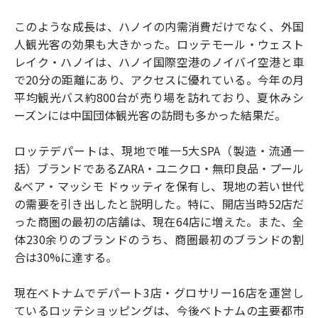
このような成長は、ハノイの内需消費だけでなく、外国
人観光客の効果も大きかった。ロッテモール・ウェスト
レイク・ハノイは、ハノイ国際空港のノイバイ空港と車
で20分の距離にあり、アクセスに優れている。今年の月
平均観光バス約800台が売り場を訪れており、夏休みシ
ーズンには中国団体観光客の訪問も多かった結果だ。
ロッテデパートは、現地で唯一5大SPA（製造・流通一
括）ブランドであるZARA・ユニクロ・無印良品・プール
&ベア・マッシモ ドゥッティを保有し、現地の若い世代
の需要を引き出したと説明した。特に、開店当時52店だ
った商圏の最初の店舗は、現在64店に増えた。また、全
体230余りのブランドのうち、商圏最初のブランドの割
合は30%に達する。
現在ベトナムでデパート3店・グロサリー16店を運営し
ているロッテショッピングは、今後ベトナムの主要都市