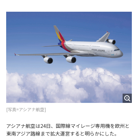
e
t
m
m
b
t
o
i
o
e
u
n
o
r
t
k
[写真=アシアナ航空]
アシアナ航空は24日、国際線マイレージ専用機を欧州と
東南アジア路線まで拡大運営すると明らかにした。