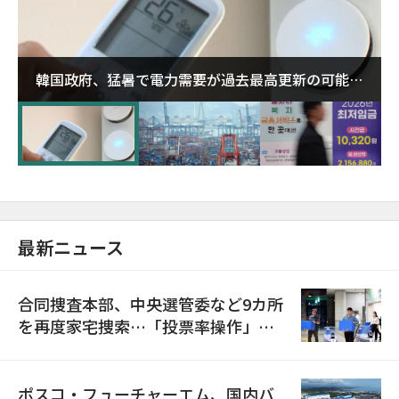
韓国政府、猛暑で電力需要が過去最高更新の可能性
に需給対応体制を点検
最新ニュース
合同捜査本部、中央選管委など9カ所
を再度家宅捜索…「投票率操作」の
資料を確保
ポスコ・フューチャーエム、国内バ