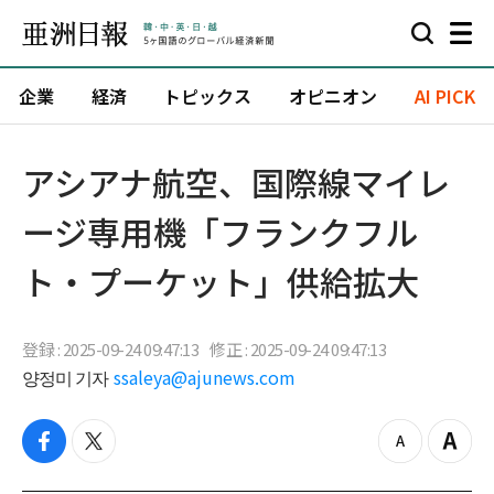
企業
経済
トピックス
オピニオン
AI PICK
アシアナ航空、国際線マイレ
ージ専用機「フランクフル
ト・プーケット」供給拡大
登録 : 2025-09-24 09:47:13
修正 : 2025-09-24 09:47:13
양정미 기자
ssaleya@ajunews.com
f
t
z
Z
a
w
o
o
c
i
o
o