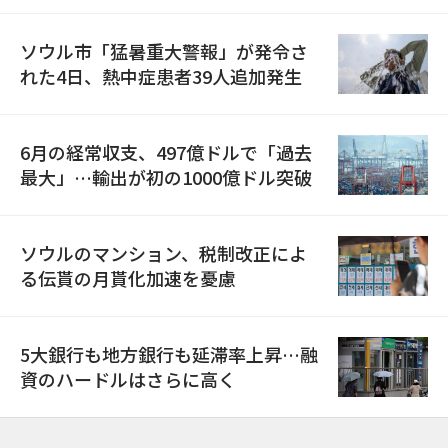
ソウル市「猛暑重大警報」が発令さ
れた4日、熱中症患者39人追加発生
6月の経常収支、497億ドルで「過去
最大」…輸出が初の1000億ドル突破
ソウルのマンション、税制改正によ
る伝貰の月貰化加速を憂慮
5大銀行も地方銀行も延滞率上昇…融
資のハードルはさらに高く