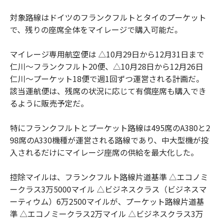
対象路線はドイツのフランクフルトとタイのプーケット
で、残りの座席全体をマイレージで購入可能だ。
マイレージ専用航空便は △10月29日から12月31日まで
仁川～フランクフルト20便、△10月28日から12月26日
仁川～プーケット18便で週1回ずつ運営される計画だ。
該当運航便は、残席の状況に応じて有償座席も購入でき
るように販売予定だ。
特にフランクフルトとプーケット路線は495席のA380と2
98席のA330機種が運営される路線であり、中大型機が投
入されるだけにマイレージ座席の供給を最大化した。
控除マイルは、フランクフルト路線片道基準 △エコノミ
ークラス3万5000マイル △ビジネスクラス（ビジネスマ
ーティウム）6万2500マイルが、プーケット路線片道基
準 △エコノミークラス2万マイル △ビジネスクラス3万