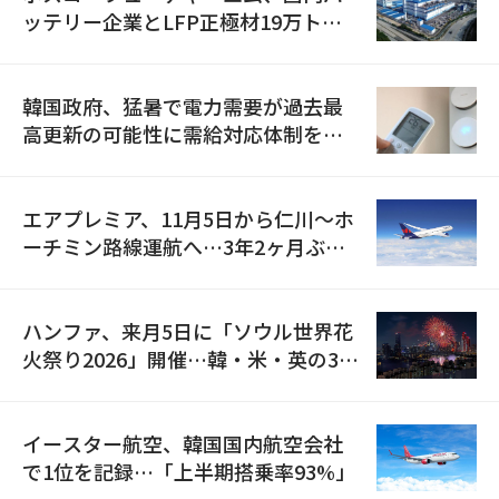
ッテリー企業とLFP正極材19万トン
の供給契約を締結
韓国政府、猛暑で電力需要が過去最
高更新の可能性に需給対応体制を点
検
エアプレミア、11月5日から仁川〜ホ
ーチミン路線運航へ…3年2ヶ月ぶり
の再開
ハンファ、来月5日に「ソウル世界花
火祭り2026」開催…韓・米・英の3カ
国が参加
イースター航空、韓国国内航空会社
で1位を記録…「上半期搭乗率93%」