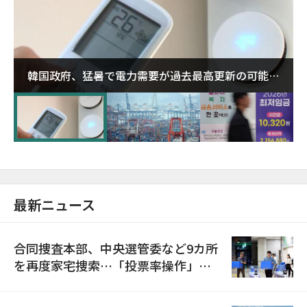
韓国政府、猛暑で電力需要が過去最高更新の可能性
に需給対応体制を点検
最新ニュース
合同捜査本部、中央選管委など9カ所
を再度家宅捜索…「投票率操作」の
資料を確保