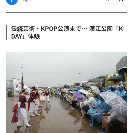
f
t
z
Z
a
w
o
o
c
i
o
o
e
t
m
m
b
t
o
i
伝統芸術・KPOP公演まで… 漢江公園「K-
o
e
u
n
DAY」体験
o
r
t
k