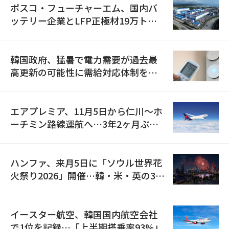
ポスコ・フューチャーエム、国内バ
ッテリー企業とLFP正極材19万トン
の供給契約を締結
韓国政府、猛暑で電力需要が過去最
高更新の可能性に需給対応体制を点
検
エアプレミア、11月5日から仁川〜ホ
ーチミン路線運航へ…3年2ヶ月ぶり
の再開
ハンファ、来月5日に「ソウル世界花
火祭り2026」開催…韓・米・英の3カ
国が参加
イースター航空、韓国国内航空会社
で1位を記録…「上半期搭乗率93%」