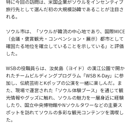
特に今回の訪問は、米国企業がソウルをインセンティブ
旅行先として選んだ初の大規模訪韓であることが注目さ
れる。
ソウル市は、「ソウルが韓流の中心地であり、国際MICE
（会議・褒賞観光・コンベンション・展示）都市として
確固たる地位を確立していることを示している」と評価
した。
WSBの役職員らは、汝矣島（ヨイド）の漢江公園で開か
れたチームビルディングプログラム「WSB K-Day」に参
加し、伝統芸術とKポップの公演を一緒に楽しんだ。ま
た、現場で運営された「ソウル体験ブース」を通じて観
光情報やグッズに触れ、ソウルの魅力を一層身近に経験
したり、国立中央博物館やNソウルタワーなどの主要ス
ポットを訪れてソウルの多彩な観光コンテンツを満喫し
た。