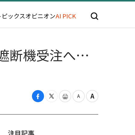
トピックス
オピニオン
AI PICK
遮断機受注へ…
注目記事