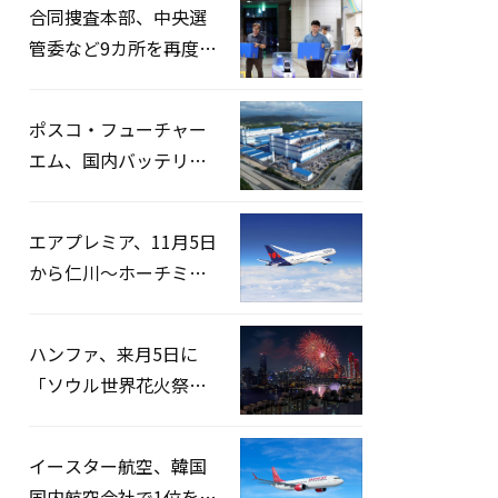
合同捜査本部、中央選
管委など9カ所を再度家
宅捜索…「投票率操
作」の資料を確保
ポスコ・フューチャー
エム、国内バッテリー
企業とLFP正極材19万ト
ンの供給契約を締結
エアプレミア、11月5日
から仁川〜ホーチミン
路線運航へ…3年2ヶ月
ぶりの再開
ハンファ、来月5日に
「ソウル世界花火祭り
2026」開催…韓・米・
英の3カ国が参加
イースター航空、韓国
国内航空会社で1位を記