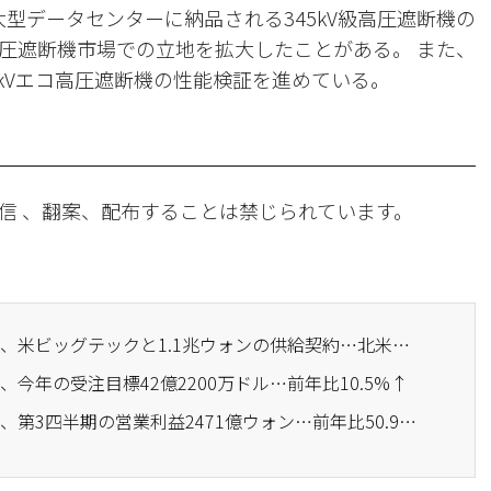
型データセンターに納品される345kV級高圧遮断機の
圧遮断機市場での立地を拡大したことがある。 また、
0kVエコ高圧遮断機の性能検証を進めている。
信 、翻案、配布することは禁じられています。
· HD現代エレクトリック、米ビッグテックと1.1兆ウォンの供給契約…北米データセンター攻略に拍車
、今年の受注目標42億2200万ドル…前年比10.5%↑
· HD現代エレクトリック、第3四半期の営業利益2471億ウォン…前年比50.9%↑