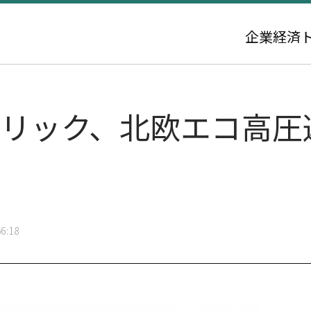
企業
経済
トリック、北欧エコ高圧
6:18