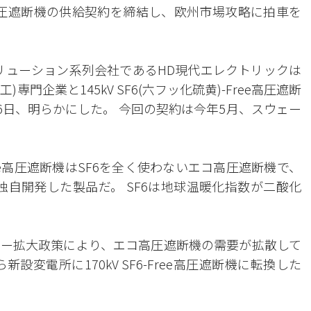
圧遮断機の供給契約を締結し、欧州市場攻略に拍車を
リューション系列会社であるHD現代エレクトリックは
専門企業と145kV SF6(六フッ化硫黄)-Free高圧遮断
6日、明らかにした。 今回の契約は今年5月、スウェー
Free高圧遮断機はSF6を全く使わないエコ高圧遮断機で、
独自開発した製品だ。 SF6は地球温暖化指数が二酸化
ー拡大政策により、エコ高圧遮断機の需要が拡散して
変電所に170kV SF6-Free高圧遮断機に転換した