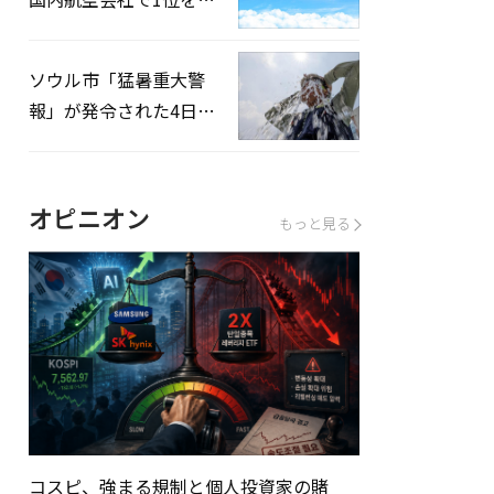
録…「上半期搭乗率
93%」
ソウル市「猛暑重大警
報」が発令された4日、
熱中症患者39人追加発
生
オピニオン
もっと見る
コスピ、強まる規制と個人投資家の賭