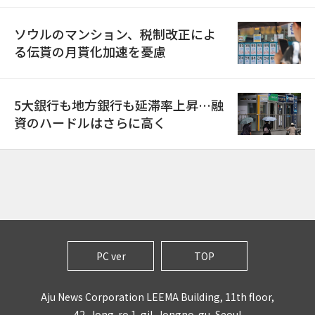
ソウルのマンション、税制改正によ
る伝貰の月貰化加速を憂慮
5大銀行も地方銀行も延滞率上昇…融
資のハードルはさらに高く
PC ver
TOP
Aju News Corporation LEEMA Building, 11th floor,
42, Jong-ro 1-gil, Jongno-gu, Seoul