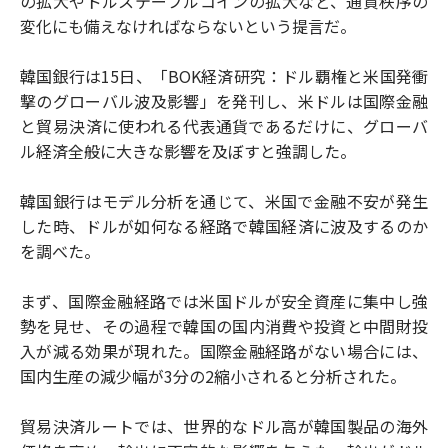
の拡大やドルステーブルコインの拡大など、通貨秩序の
変化にも備えなければならないという提言だ。
韓国銀行は15日、「BOK経済研究：ドル覇権と米国発衝
撃のグローバル波及影響」を発刊し、米ドルは国際金融
と貿易決済に使われる代表通貨であるだけに、グローバ
ル経済全般に大きな影響を及ぼすと強調した。
韓国銀行はモデル分析を通じて、米国で金融不安が発生
した時、ドルが如何なる経路で韓国経済に波及するのか
を調べた。
まず、国際金融経路では米国ドルが安全資産に集中し強
勢を見せ、その過程で韓国の国内消費や投資と中間財投
入が減る効果が現れた。国際金融経路がない場合には、
国内生産の減少幅が3分の2縮小されると分析された。
貿易決済ルートでは、世界的なドル高が韓国製品の海外