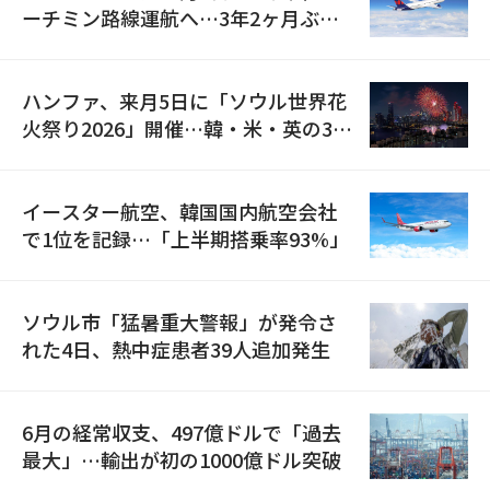
ーチミン路線運航へ…3年2ヶ月ぶり
の再開
ハンファ、来月5日に「ソウル世界花
火祭り2026」開催…韓・米・英の3カ
国が参加
イースター航空、韓国国内航空会社
で1位を記録…「上半期搭乗率93%」
ソウル市「猛暑重大警報」が発令さ
れた4日、熱中症患者39人追加発生
6月の経常収支、497億ドルで「過去
最大」…輸出が初の1000億ドル突破