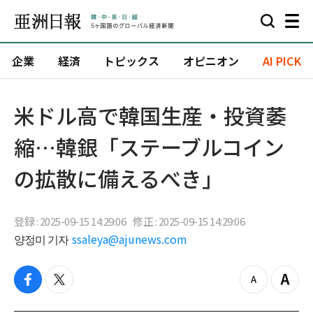
企業
経済
トピックス
オピニオン
AI PICK
米ドル高で韓国生産・投資萎
縮…韓銀「ステーブルコイン
の拡散に備えるべき」
登録 : 2025-09-15 14:29:06
修正 : 2025-09-15 14:29:06
양정미 기자
ssaleya@ajunews.com
f
t
z
Z
a
w
o
o
c
i
o
o