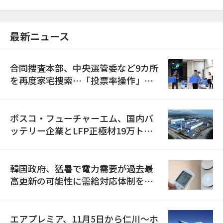
最新ニュース
合同捜査本部、中央選管委など9カ所
を再度家宅捜索…「投票率操作」の
資料を確保
ポスコ・フューチャーエム、国内バ
ッテリー企業とLFP正極材19万トン
の供給契約を締結
韓国政府、猛暑で電力需要が過去最
高更新の可能性に需給対応体制を点
検
エアプレミア、11月5日から仁川〜ホ