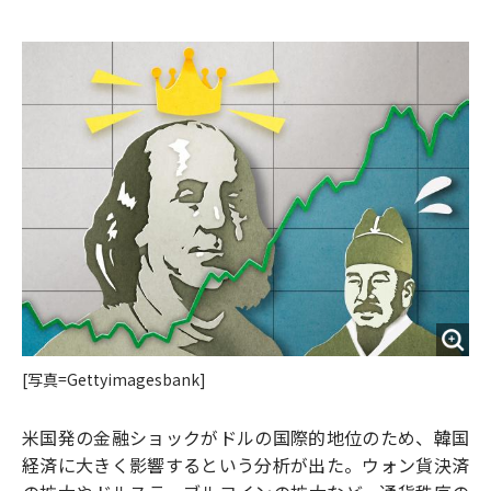
e
t
m
m
b
t
o
i
o
e
u
n
o
r
t
k
[写真=Gettyimagesbank]
米国発の金融ショックがドルの国際的地位のため、韓国
経済に大きく影響するという分析が出た。ウォン貨決済