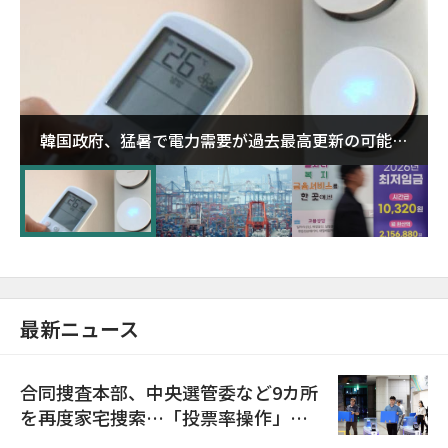
韓国政府、猛暑で電力需要が過去最高更新の可能性
に需給対応体制を点検
最新ニュース
合同捜査本部、中央選管委など9カ所
を再度家宅捜索…「投票率操作」の
資料を確保