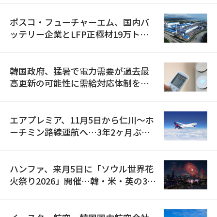
ポスコ・フューチャーエム、国内バ
ッテリー企業とLFP正極材19万トン
の供給契約を締結
韓国政府、猛暑で電力需要が過去最
高更新の可能性に需給対応体制を点
検
エアプレミア、11月5日から仁川〜ホ
ーチミン路線運航へ…3年2ヶ月ぶり
の再開
ハンファ、来月5日に「ソウル世界花
火祭り2026」開催…韓・米・英の3カ
国が参加