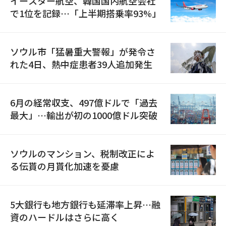
イースター航空、韓国国内航空会社
で1位を記録…「上半期搭乗率93%」
ソウル市「猛暑重大警報」が発令さ
れた4日、熱中症患者39人追加発生
6月の経常収支、497億ドルで「過去
最大」…輸出が初の1000億ドル突破
ソウルのマンション、税制改正によ
る伝貰の月貰化加速を憂慮
5大銀行も地方銀行も延滞率上昇…融
資のハードルはさらに高く