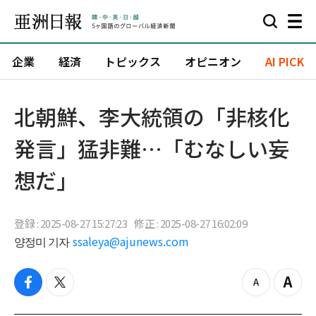
企業
経済
トピックス
オピニオン
AI PICK
北朝鮮、李大統領の「非核化
発言」猛非難…「むなしい妄
想だ」
登録 : 2025-08-27 15:27:23
修正 : 2025-08-27 16:02:09
양정미 기자
ssaleya@ajunews.com
f
t
z
Z
a
w
o
o
c
i
o
o