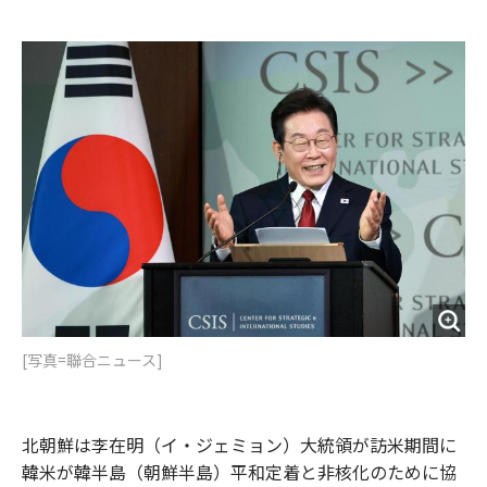
e
t
m
m
b
t
o
i
o
e
u
n
o
r
t
k
[写真=聯合ニュース]
北朝鮮は李在明（イ・ジェミョン）大統領が訪米期間に
韓米が韓半島（朝鮮半島）平和定着と非核化のために協