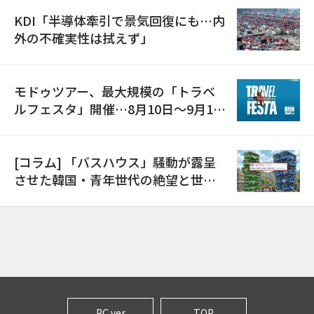
KDI「半導体牽引で景気回復にも…内
外の不確実性は拭えず」
モドゥツアー、最大規模の「トラベ
ルフェスタ」開催…8月10日～9月11
日
[コラム] 「バスハウス」騒動が露呈
させた韓国・青年世代の絶望と世代
間格差
PC ver
TOP