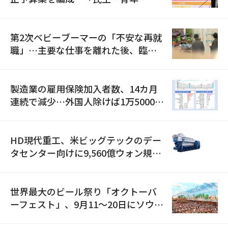
全」に8100億ウォンを集中投資
第2次ベビーブーマーの「不安な再就
職」…主要な仕事を離れた後、臨時
職が2倍近くに急増
製造業の雇用保険加入者数、14カ月
連続で減少…外国人除けば1万5000人
減
HD現代重工、米ビッグテックのデー
タセンター向けに9,560億ウォン規模
の発電設備を受注…「過去最大」
世界最大のビール祭り「オクトーバ
ーフェスト」、9月11〜20日にソウル
で開催