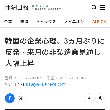
企業
経済
トピックス
オピニオン
AI PICK
韓国の企業心理、3ヵ月ぶりに
反発…来月の非製造業見通し
大幅上昇
登録 : 2025-08-27 09:19:03
修正 : 2025-08-27 09:19:03
양정미 기자
ssaleya@ajunews.com
f
t
z
Z
a
w
o
o
c
i
o
o