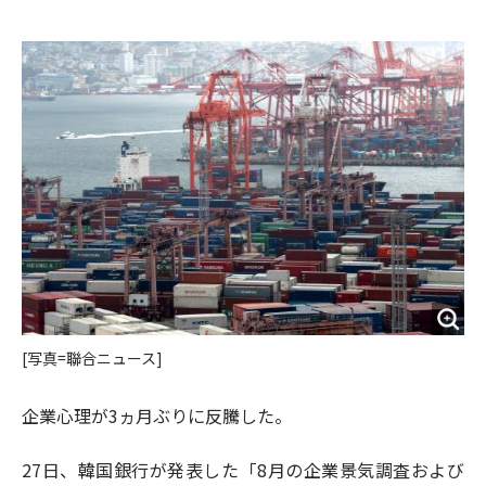
e
t
m
m
b
t
o
i
o
e
u
n
o
r
t
k
[写真=聯合ニュース]
企業心理が3ヵ月ぶりに反騰した。
27日、韓国銀行が発表した「8月の企業景気調査および