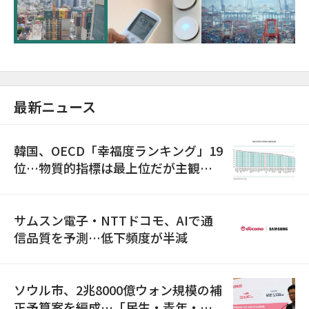
超が「ゾンビ企業」に…5年で2.8倍増
最新ニュース
韓国、OECD「幸福度ランキング」19
位…物質的指標は最上位だが主観的
満足度は最下位
サムスン電子・NTTドコモ、AIで通
信品質を予測…低下頻度が半減
ソウル市、2兆8000億ウォン規模の補
正予算案を編成…「民生・青年・安