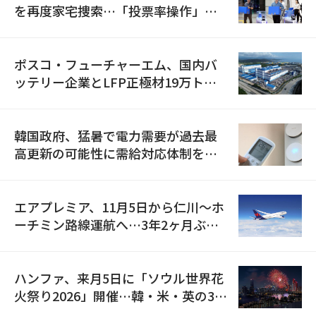
を再度家宅捜索…「投票率操作」の
資料を確保
ポスコ・フューチャーエム、国内バ
ッテリー企業とLFP正極材19万トン
の供給契約を締結
韓国政府、猛暑で電力需要が過去最
高更新の可能性に需給対応体制を点
検
エアプレミア、11月5日から仁川〜ホ
ーチミン路線運航へ…3年2ヶ月ぶり
の再開
ハンファ、来月5日に「ソウル世界花
火祭り2026」開催…韓・米・英の3カ
国が参加