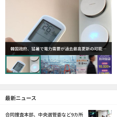
韓国政府、猛暑で電力需要が過去最高更新の可能性
に需給対応体制を点検
最新ニュース
合同捜査本部、中央選管委など9カ所