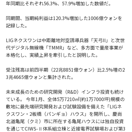
年同期比それぞれ56.3%、57.9%増加した数値だ。
同期間、当期純利益は120.3%増加した1006億ウォンを
記録した。
LIGネクスワンは中距離地対空誘導兵器「天弓II」と次世
代デジタル無線機「TMMR」など、多方面で量産事業が
本格化し、実績上昇を牽引したと説明した。
受注残高は前四半期（22兆8851億ウォン）比2.5%増の2
3兆4665億ウォンと集計された。
未来成長のための研究開発（R&D）インフラ投資も続け
ている。 今年1月、全体5万7210㎡(約1万7000坪)規模の
敷地に最先端研究開発および試験設備を備えた「LIGネ
クスワン・2板橋（パンギョ）ハウス」を開所し、慶尚
北道亀尾（クミ）市に所在する亀尾ハウスには独自投資
を通じてCIWS-Ⅱ体系組立棟と近接電界試験場および第3