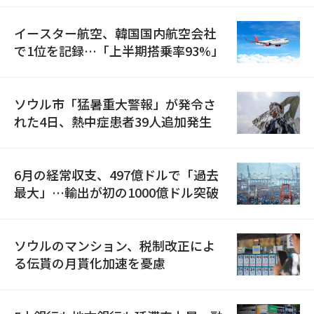
イースター航空、韓国国内航空会社
で1位を記録…「上半期搭乗率93%」
ソウル市「猛暑重大警報」が発令さ
れた4日、熱中症患者39人追加発生
6月の経常収支、497億ドルで「過去
最大」…輸出が初の1000億ドル突破
ソウルのマンション、税制改正によ
る伝貰の月貰化加速を憂慮