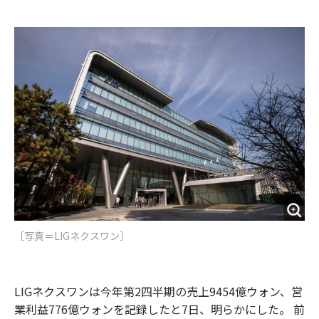
e
t
m
m
b
t
o
i
o
e
u
n
o
r
t
k
［写真＝LIGネクスワン］
LIGネクスワンは今年第2四半期の売上9454億ウォン、営
業利益776億ウォンを記録したと7日、明らかにした。 前