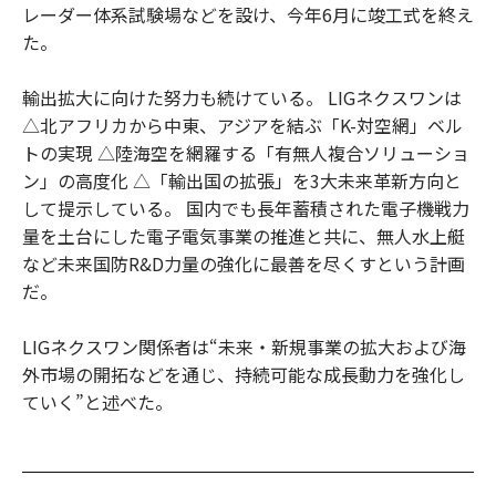
レーダー体系試験場などを設け、今年6月に竣工式を終え
た。
輸出拡大に向けた努力も続けている。 LIGネクスワンは
△北アフリカから中東、アジアを結ぶ「K-対空網」ベル
トの実現 △陸海空を網羅する「有無人複合ソリューショ
ン」の高度化 △「輸出国の拡張」を3大未来革新方向と
して提示している。 国内でも長年蓄積された電子機戦力
量を土台にした電子電気事業の推進と共に、無人水上艇
など未来国防R&D力量の強化に最善を尽くすという計画
だ。
LIGネクスワン関係者は“未来・新規事業の拡大および海
外市場の開拓などを通じ、持続可能な成長動力を強化し
ていく”と述べた。