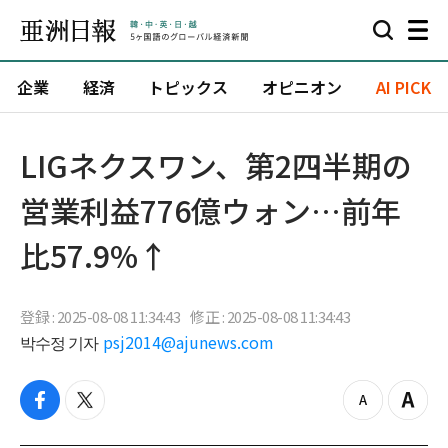
企業
経済
トピックス
オピニオン
AI PICK
LIGネクスワン、第2四半期の
営業利益776億ウォン…前年
比57.9%↑
登録 : 2025-08-08 11:34:43
修正 : 2025-08-08 11:34:43
박수정 기자
psj2014@ajunews.com
f
t
z
Z
a
w
o
o
c
i
o
o