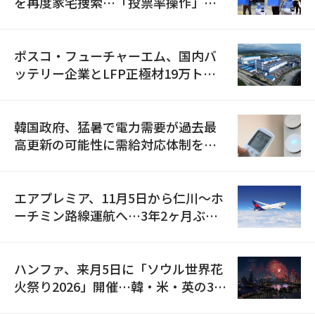
を再度家宅捜索…「投票率操作」の
資料を確保
ポスコ・フューチャーエム、国内バ
ッテリー企業とLFP正極材19万トン
の供給契約を締結
韓国政府、猛暑で電力需要が過去最
高更新の可能性に需給対応体制を点
検
エアプレミア、11月5日から仁川〜ホ
ーチミン路線運航へ…3年2ヶ月ぶり
の再開
ハンファ、来月5日に「ソウル世界花
火祭り2026」開催…韓・米・英の3カ
国が参加