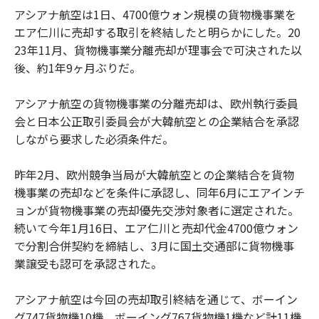
アシアナ航空は1日、4700億ウォン規模の貨物機事業を
エア仁川に売却する取引を終結したと明らかにした。20
23年11月、貨物機事業分離売却が理事会で可決された以
後、約1年9ヶ月ぶりだ。
アシアナ航空の貨物機事業の分離売却は、欧州執行委員
会と日本公正取引委員会が大韓航空との企業結合を承認
しながら要求した必須条件だ。
昨年2月、欧州競争当局が大韓航空との企業結合を貨物
機事業の売却などを条件に承認し、同年6月にエアインチ
ョンが貨物機事業の売却優先交渉対象者に選定された。
続いて今年1月16日、エア仁川と売却代金4700億ウォン
で分割合併契約を締結し、3月に国土交通部に貨物機事
業譲受も認可を承認された。
アシアナ航空は今回の売却取引終結を通じて、ボーイン
グ747貨物機10機、ボーイング767貨物機1機など計11機