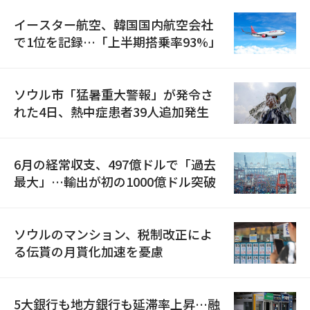
イースター航空、韓国国内航空会社
で1位を記録…「上半期搭乗率93%」
ソウル市「猛暑重大警報」が発令さ
れた4日、熱中症患者39人追加発生
6月の経常収支、497億ドルで「過去
最大」…輸出が初の1000億ドル突破
ソウルのマンション、税制改正によ
る伝貰の月貰化加速を憂慮
5大銀行も地方銀行も延滞率上昇…融