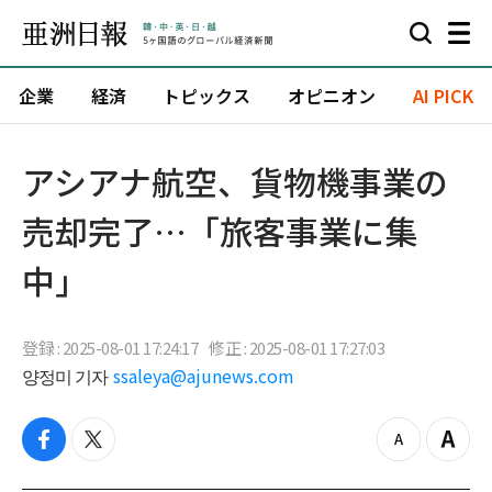
企業
経済
トピックス
オピニオン
AI PICK
アシアナ航空、貨物機事業の
売却完了…「旅客事業に集
中」
登録 : 2025-08-01 17:24:17
修正 : 2025-08-01 17:27:03
양정미 기자
ssaleya@ajunews.com
f
t
z
Z
a
w
o
o
c
i
o
o