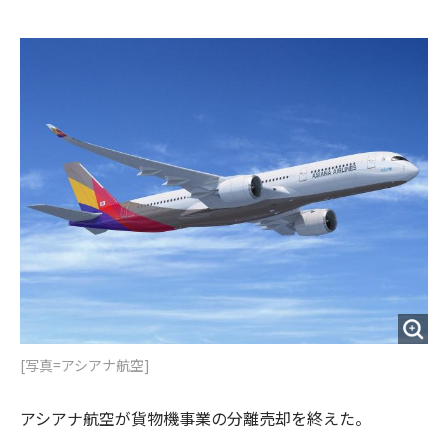
e
t
m
m
b
t
o
i
o
e
u
n
o
r
t
k
[写真=アシアナ航空]
アシアナ航空が貨物機事業の分離売却を終えた。