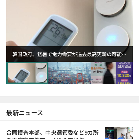
韓国政府、猛暑で電力需要が過去最高更新の可能性
に需給対応体制を点検
最新ニュース
合同捜査本部、中央選管委など9カ所