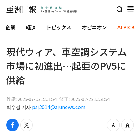
企業
経済
トピックス
オピニオン
AI PICK
現代ウィア、車空調システム
市場に初進出…起亜のPV5に
供給
登録 : 2025-07-25 15:51:54
修正 : 2025-07-25 15:51:54
박수정 기자
psj2014@ajunews.com
f
t
z
Z
a
w
o
o
c
i
o
o