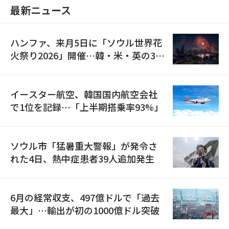
最新ニュース
ハンファ、来月5日に「ソウル世界花
火祭り2026」開催…韓・米・英の3カ
国が参加
イースター航空、韓国国内航空会社
で1位を記録…「上半期搭乗率93%」
ソウル市「猛暑重大警報」が発令さ
れた4日、熱中症患者39人追加発生
6月の経常収支、497億ドルで「過去
最大」…輸出が初の1000億ドル突破