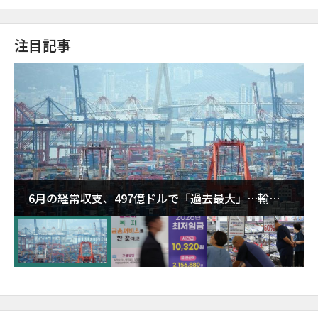
注目記事
6月の経常収支、497億ドルで「過去最大」…輸出
が初の1000億ドル突破