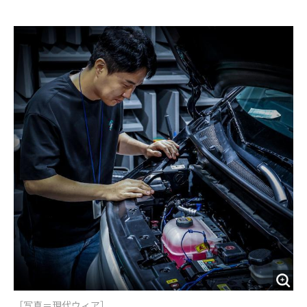
e
t
m
m
b
t
o
i
o
e
u
n
o
r
t
k
［写真＝現代ウィア］