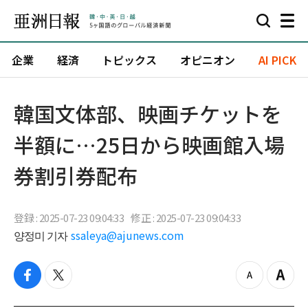
企業
経済
トピックス
オピニオン
AI PICK
韓国文体部、映画チケットを
半額に…25日から映画館入場
券割引券配布
登録 : 2025-07-23 09:04:33
修正 : 2025-07-23 09:04:33
양정미 기자
ssaleya@ajunews.com
f
t
z
Z
a
w
o
o
c
i
o
o