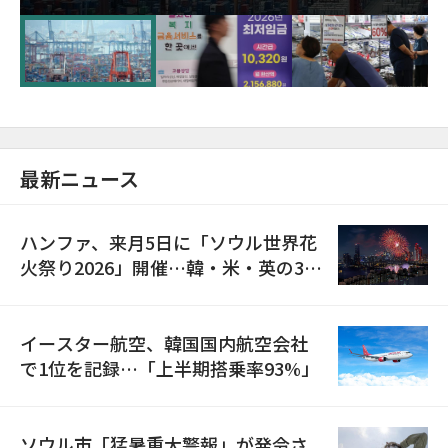
が初の1000億ドル突破
最新ニュース
ハンファ、来月5日に「ソウル世界花
火祭り2026」開催…韓・米・英の3カ
国が参加
イースター航空、韓国国内航空会社
で1位を記録…「上半期搭乗率93%」
ソウル市「猛暑重大警報」が発令さ