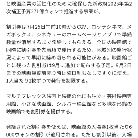
と映画産業の活性化のために確保した新政府2025年第2
次補正予算271億ウォンで推進する事業だ。
割引券は7月25日午前10時からCGV、ロッテシネマ、メ
ガボックス、シネキューのホームページとアプリで準備
数量が消尽するまで発給してもらえる。全国の映画館で
同時に割引券を先着順で発行するため、地域別の発行状
況によって早期に締め切られる可能性がある。映画館ご
とに残った割引券は9月に追加で配布する予定。9月2日
までの映画観覧前売り時は曜日制限なしですぐに使え、
1人当たり2枚ずつで発行を制限する。
マルチプレックス映画上映館の他にも独立・芸術映画専
用館、小さな映画館、シルバー映画館など多様な形態の
映画館でも割引券を提供する。
発給された割引券を使えば、映画館の入場券1枚当たり6
000ウォンの割引が適用される。ただし割引以後、入場