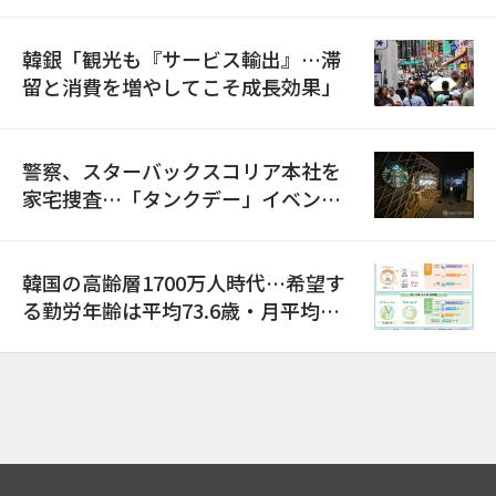
韓銀「観光も『サービス輸出』…滞
留と消費を増やしてこそ成長効果」
警察、スターバックスコリア本社を
家宅捜査…「タンクデー」イベント
巡り侮辱容疑
韓国の高齢層1700万人時代…希望す
る勤労年齢は平均73.6歳・月平均賃
金は300万ウォン以上