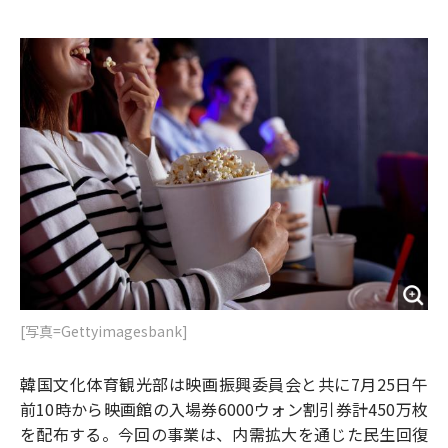
e
t
m
m
b
t
o
i
o
e
u
n
o
r
t
k
[写真=Gettyimagesbank]
韓国文化体育観光部は映画振興委員会と共に7月25日午
前10時から映画館の入場券6000ウォン割引券計450万枚
を配布する。今回の事業は、内需拡大を通じた民生回復