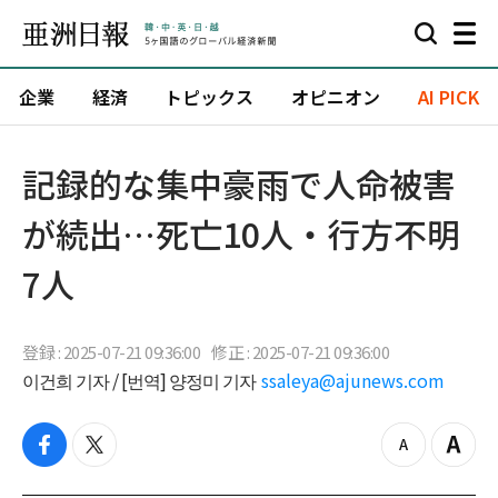
企業
経済
トピックス
オピニオン
AI PICK
記録的な集中豪雨で人命被害
が続出…死亡10人・行方不明
7人
登録 : 2025-07-21 09:36:00
修正 : 2025-07-21 09:36:00
이건희 기자 / [번역] 양정미 기자
ssaleya@ajunews.com
f
t
z
Z
a
w
o
o
c
i
o
o