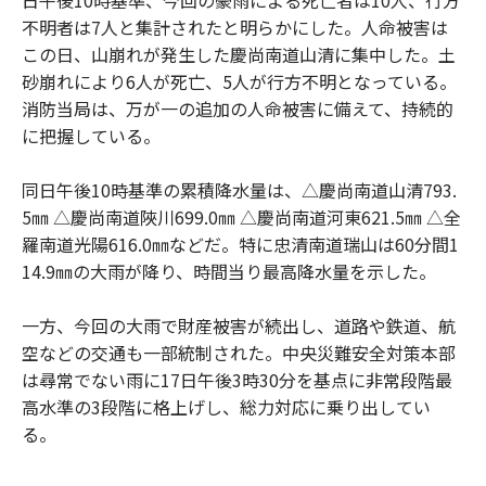
不明者は7人と集計されたと明らかにした。人命被害は
この日、山崩れが発生した慶尚南道山清に集中した。土
砂崩れにより6人が死亡、5人が行方不明となっている。
消防当局は、万が一の追加の人命被害に備えて、持続的
に把握している。
同日午後10時基準の累積降水量は、△慶尚南道山清793.
5㎜ △慶尚南道陜川699.0㎜ △慶尚南道河東621.5㎜ △全
羅南道光陽616.0㎜などだ。特に忠清南道瑞山は60分間1
14.9㎜の大雨が降り、時間当り最高降水量を示した。
一方、今回の大雨で財産被害が続出し、道路や鉄道、航
空などの交通も一部統制された。中央災難安全対策本部
は尋常でない雨に17日午後3時30分を基点に非常段階最
高水準の3段階に格上げし、総力対応に乗り出してい
る。