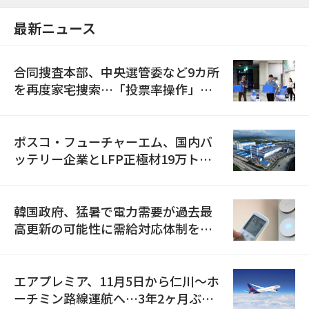
最新ニュース
合同捜査本部、中央選管委など9カ所
を再度家宅捜索…「投票率操作」の
資料を確保
ポスコ・フューチャーエム、国内バ
ッテリー企業とLFP正極材19万トン
の供給契約を締結
韓国政府、猛暑で電力需要が過去最
高更新の可能性に需給対応体制を点
検
エアプレミア、11月5日から仁川〜ホ
ーチミン路線運航へ…3年2ヶ月ぶり