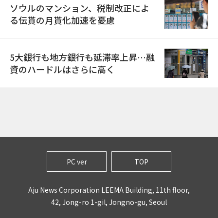
ソウルのマンション、税制改正によ
る伝貰の月貰化加速を憂慮
5大銀行も地方銀行も延滞率上昇…融
資のハードルはさらに高く
PC ver
TOP
Aju News Corporation LEEMA Building, 11th floor,
42, Jong-ro 1-gil, Jongno-gu, Seoul