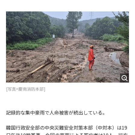
e
t
m
m
b
t
o
i
o
e
u
n
o
r
t
k
[写真=慶南消防本部]
記録的な集中豪雨で人命被害が続出している。
韓国行政安全部の中央災難安全対策本部（中対本）は19
日午後10時基準、今回の豪雨による死亡者は10人、行方