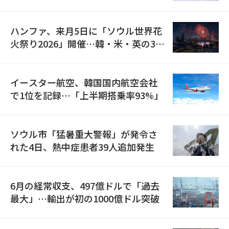
の再開
ハンファ、来月5日に「ソウル世界花
火祭り2026」開催…韓・米・英の3カ
国が参加
イースター航空、韓国国内航空会社
で1位を記録…「上半期搭乗率93%」
ソウル市「猛暑重大警報」が発令さ
れた4日、熱中症患者39人追加発生
6月の経常収支、497億ドルで「過去
最大」…輸出が初の1000億ドル突破