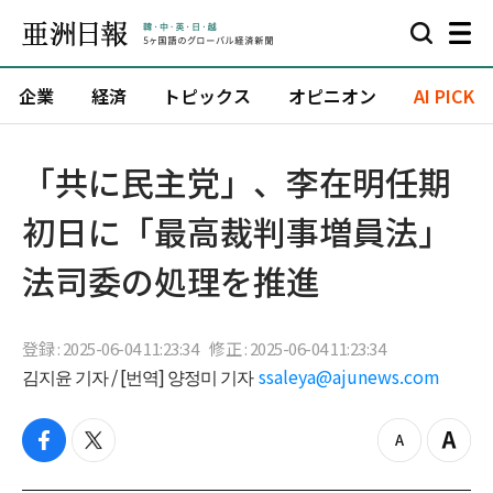
企業
経済
トピックス
オピニオン
AI PICK
「共に民主党」、李在明任期
初日に「最高裁判事増員法」
法司委の処理を推進
登録 : 2025-06-04 11:23:34
修正 : 2025-06-04 11:23:34
김지윤 기자 / [번역] 양정미 기자
ssaleya@ajunews.com
f
t
z
Z
a
w
o
o
c
i
o
o