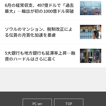
6月の経常収支、497億ドルで「過去
最大」…輸出が初の1000億ドル突破
ソウルのマンション、税制改正によ
る伝貰の月貰化加速を憂慮
5大銀行も地方銀行も延滞率上昇…融
資のハードルはさらに高く
PC ver
TOP