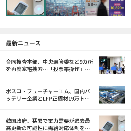
に需給対応体制を点検
最新ニュース
合同捜査本部、中央選管委など9カ所
を再度家宅捜索…「投票率操作」の
資料を確保
ポスコ・フューチャーエム、国内バ
ッテリー企業とLFP正極材19万トン
の供給契約を締結
韓国政府、猛暑で電力需要が過去最
高更新の可能性に需給対応体制を点