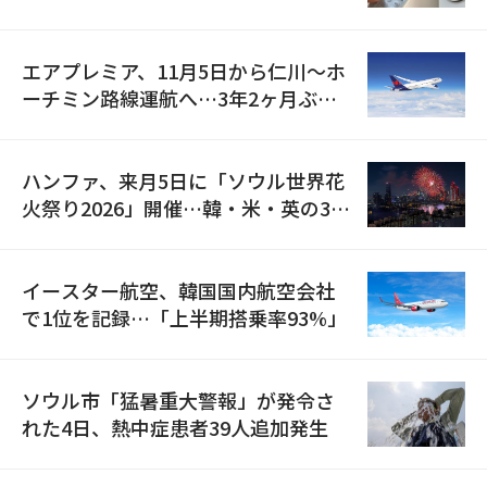
検
エアプレミア、11月5日から仁川〜ホ
ーチミン路線運航へ…3年2ヶ月ぶり
の再開
ハンファ、来月5日に「ソウル世界花
火祭り2026」開催…韓・米・英の3カ
国が参加
イースター航空、韓国国内航空会社
で1位を記録…「上半期搭乗率93%」
ソウル市「猛暑重大警報」が発令さ
れた4日、熱中症患者39人追加発生