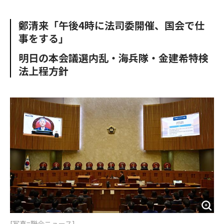
e
t
m
m
b
t
o
i
鄭清来「午後4時に法司委開催、国会で仕
o
e
u
n
事をする」
o
r
t
k
明日の本会議選内乱・海兵隊・金建希特検
法上程方針
[写真=聯合ニュース]