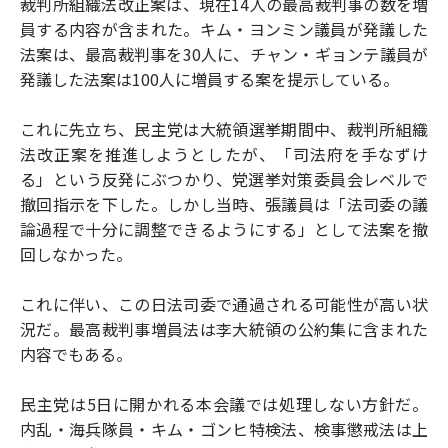
裁判所組織法改正案は、現在14人の最高裁判事の数を増
員する内容が含まれた。キム・ヨンミン議員が発議した
法案は、最高裁判事を30人に、チャン・ギョンテ議員が
発議した法案は100人に増員する案を提示している。
これに先立ち、民主党は大統領選挙期間中、裁判所組織
法改正案を推進しようとしたが、「司法府を手なずけ
る」という反発にぶつかり、党選挙対策委員会レベルで
撤回指示を下した。しかし当時、張議員は「法司委の議
論過程で十分に調整できるようにする」として法案を撤
回しなかった。
これに伴い、この日法司委で通過される可能性が高い状
況だ。最高裁判事増員法は李大統領の公約集に含まれた
内容でもある。
民主党は5日に開かれる本会議では処理しない方針だ。
内乱・海兵隊員・キム・ゴンヒ特検法、検事懲戒法は上