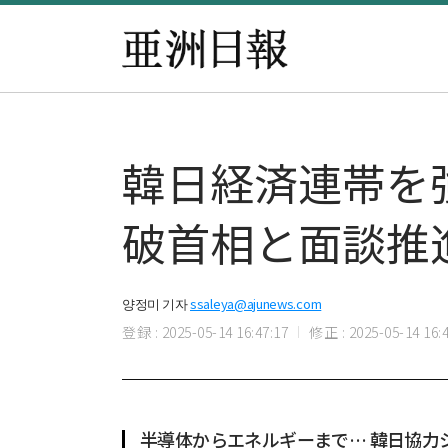
韓日経済連帯を
破首相と面談推
양정미 기자
ssaleya@ajunews.com
登録 : 2025-05-14 16:47:17
修正 : 2025-05-14 16:4
半導体からエネルギーまで… 韓日協力