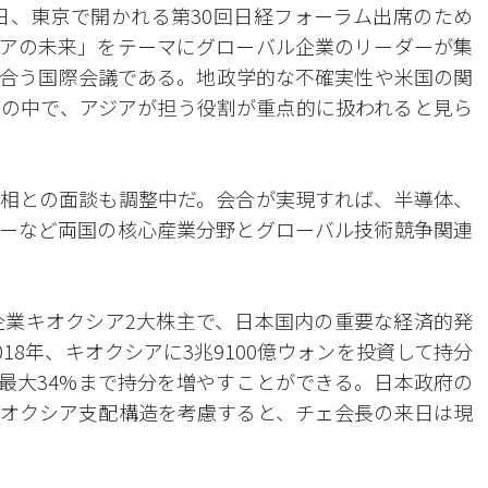
0日、東京で開かれる第30回日経フォーラム出席のため
アの未来」をテーマにグローバル企業のリーダーが集
合う国際会議である。地政学的な不確実性や米国の関
の中で、アジアが担う役割が重点的に扱われると見ら
相との面談も調整中だ。会合が実現すれば、半導体、
ギーなど両国の核心産業分野とグローバル技術競争関連
企業キオクシア2大株主で、日本国内の重要な経済的発
18年、キオクシアに3兆9100億ウォンを投資して持分
て最大34%まで持分を増やすことができる。日本政府の
オクシア支配構造を考慮すると、チェ会長の来日は現