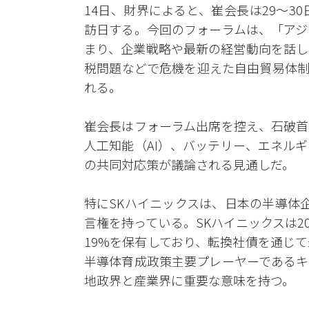
14日、財界によると、崔会長は29～3
訪日する。今回のフォーラムは、「アジ
まり、企業戦略や最新の経営動向を話し
税問題などで危機を迎えた自由貿易体制
れる。
崔会長はフォーラム出席を控え、石破首
人工知能（AI）、バッテリー、エネル
の共同対応策が議論される見通しだ。
特にSKハイニックスは、日本の半導体
言権を持っている。SKハイニックスは20
19%を保有しており、転換社債を通じ
半導体育成政策主要プレーヤーであるキ
地政界と産業界に重要な意味を持つ。