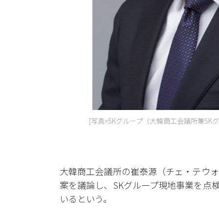
[写真=SKグループ（大韓商工会議所兼SK
大韓商工会議所の崔泰源（チェ・テウォ
案を議論し、SKグループ現地事業を点
いるという。