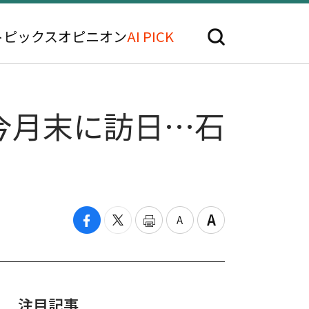
トピックス
オピニオン
AI PICK
今月末に訪日…石
注目記事