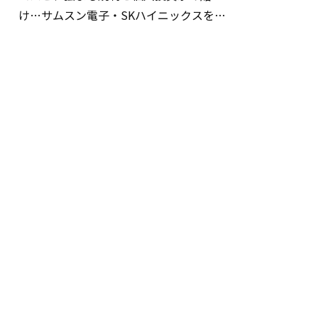
け…サムスン電子・SKハイニックスを巡
る明暗