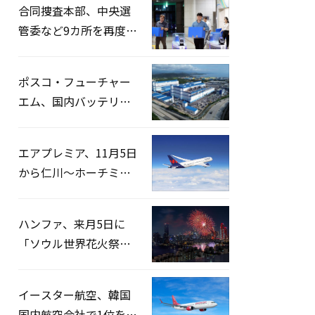
合同捜査本部、中央選
管委など9カ所を再度家
宅捜索…「投票率操
作」の資料を確保
ポスコ・フューチャー
エム、国内バッテリー
企業とLFP正極材19万ト
ンの供給契約を締結
エアプレミア、11月5日
から仁川〜ホーチミン
路線運航へ…3年2ヶ月
ぶりの再開
ハンファ、来月5日に
「ソウル世界花火祭り
2026」開催…韓・米・
英の3カ国が参加
イースター航空、韓国
国内航空会社で1位を記