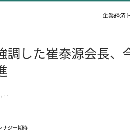
企業
経済
強調した崔泰源会長、
進
7:17
シナジー期待