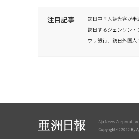
注目記事
· 訪日中国人観光客が半
· ウリ銀行、訪日外国
Aju News Corporation L
Copyright ⓒ 2022 By
A