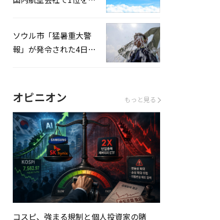
録…「上半期搭乗率
93%」
ソウル市「猛暑重大警
報」が発令された4日、
熱中症患者39人追加発
生
オピニオン
もっと見る
コスピ、強まる規制と個人投資家の賭