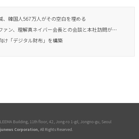
減、韓国人567万人がその空白を埋める
· 訪日するジェンソン・ファン、理解真ネイバー会長との会談と本社訪問が有力…AI協力に注目
人向け「デジタル財布」を構築
EEMA Building, 11th floor, 42, Jong-ro 1-gil, Jongno-gu, Seoul
junews Corporation
, All Rights Reserved.