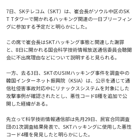
7日、SKテレコム（SKT）は、崔会長がソウル中区のSK
T Tタワーで開かれるハッキング関連の一日ブリーフィン
グに参加する予定だと明らかにした。
この席で崔会長はSKTハッキング事態と関連した謝罪
と、8日に開かれる国会科学技術情報放送通信委員会聴聞
会に不出席理由などについて説明すると見られる。
一方、去る3日、SKTのUSIMハッキング事件を調査中の
韓国インターネット振興院（KSIA）は、公示を通じて通
信社侵害事故対応中にリナックスシステムを対象にした
攻撃事例が確認されたとし、悪性コード8種を追加で公
開した経緯がある。
先立って科学技術情報通信部は先月29日、民官合同調査
団の1次調査結果発表で、SKTハッキングに使用した悪性
コード4種を発見したと明らかにした。