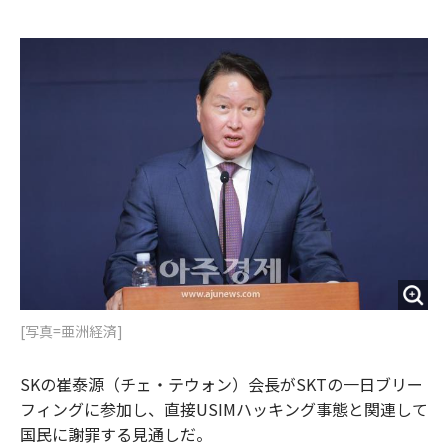
e
t
m
m
b
t
o
i
o
e
u
n
o
r
t
k
[写真=亜洲経済]
SKの崔泰源（チェ・テウォン）会長がSKTの一日ブリー
フィングに参加し、直接USIMハッキング事態と関連して
国民に謝罪する見通しだ。