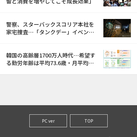
留と消費を増やしてこそ成長効果」
警察、スターバックスコリア本社を
家宅捜査…「タンクデー」イベント
巡り侮辱容疑
韓国の高齢層1700万人時代…希望す
る勤労年齢は平均73.6歳・月平均賃
金は300万ウォン以上
PC ver
TOP