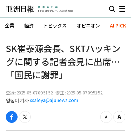
企業
経済
トピックス
オピニオン
AI PICK
SK崔泰源会長、SKTハッキン
グに関する記者会見に出席…
「国民に謝罪」
登録 : 2025-05-07 09:51:52
修正 : 2025-05-07 09:51:52
양정미 기자
ssaleya@ajunews.com
f
t
z
Z
a
w
o
o
c
i
o
o