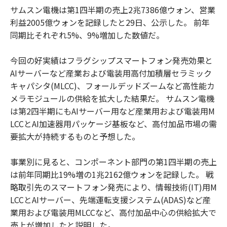
サムスン電機は第1四半期の売上2兆7386億ウォン、営業
利益2005億ウォンを記録したと29日、公示した。 前年
同期比それぞれ5%、9%増加した数値だ。
今回の好実績はフラグシップスマートフォン発売効果と
AIサーバーなど産業および電装用高付加積層セラミック
キャパシタ(MLCC)、フォールデッドズームなど高性能カ
メラモジュールの供給を拡大した結果だ。 サムスン電機
は第2四半期にもAIサーバー用など産業用および電装用M
LCCとAI加速器用パッケージ基板など、高付加品市場の需
要拡大が持続するものと予想した。
事業別に見ると、コンポーネント部門の第1四半期の売上
は前年同期比19%増の1兆2162億ウォンを記録した。 戦
略取引先のスマートフォン発売により、情報技術(IT)用M
LCCとAIサーバー、先端運転支援システム(ADAS)など産
業用および電装用MLCCなど、高付加品中心の供給拡大で
売上が増加したと説明した。