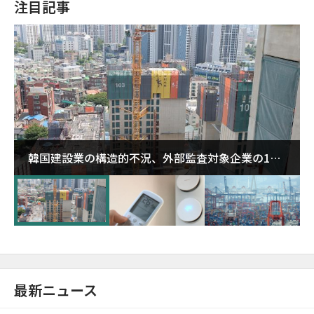
注目記事
韓国建設業の構造的不況、外部監査対象企業の1割
超が「ゾンビ企業」に…5年で2.8倍増
最新ニュース