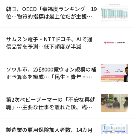
韓国、OECD「幸福度ランキング」19
位…物質的指標は最上位だが主観的
満足度は最下位
サムスン電子・NTTドコモ、AIで通
信品質を予測…低下頻度が半減
ソウル市、2兆8000億ウォン規模の補
正予算案を編成…「民生・青年・安
全」に8100億ウォンを集中投資
第2次ベビーブーマーの「不安な再就
職」…主要な仕事を離れた後、臨時
職が2倍近くに急増
製造業の雇用保険加入者数、14カ月