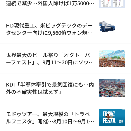
連続で減少…外国人除けば1万5000人
減
HD現代重工、米ビッグテックのデー
タセンター向けに9,560億ウォン規模
の発電設備を受注…「過去最大」
世界最大のビール祭り「オクトーバ
ーフェスト」、9月11〜20日にソウル
で開催
KDI「半導体牽引で景気回復にも…内
外の不確実性は拭えず」
モドゥツアー、最大規模の「トラベ
ルフェスタ」開催…8月10日～9月11
日