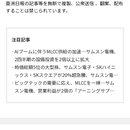
亜洲日報の記事等を無断で複製、公衆送信 、翻案、配布
することは禁じられています。
注目記事
AIブームに伴うMLCC供給の加速…サムスン電機、
2四半期の設備投資を2倍以上に拡大
時価総額5位の大型株、サムスン電子・SKハイニ
ックス・SKスクエアが20%超急騰、サムスン電機
はストップ高
ビッグテックの需要に応え、MLCCを一掃…サム
スン電機、営業利益が2倍の「アーニングサプラ
イズ」