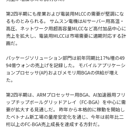
第2四半期にも産業および電装用MLCCの需要が堅調にな
るものとみられる。 サムスン電機はAIサーバー用高温・
高圧、ネットワーク用超高容量MLCCなど高付加品中心に
売上を拡大し、電装用MLCCは市場需要に適期対応する計
画だ。
パッケージソリューション部門は前年同期比17%増の49
94億ウォンの売上げを記録した。 モバイルアプリケーシ
ョンプロセッサ(AP)およびメモリ用BGAの供給が増え
た。
第2四半期は、ARMプロセッサー用BGA、AI加速器用フリ
ップチップボールグリッドアレイ（FC-BGA）を中心に需
要が拡大する見通しだ。 昨年から本格的に稼動を開始し
たベトナム新工場の量産安定化を通じ、今年は前年比二
桁以上のFC-BGA売上成長を達成する方針だ。