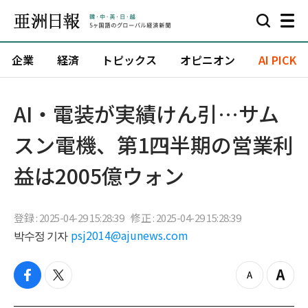
企業
経済
トピックス
オピニオン
AI PICK
AI・電装が実績けん引…サム
スン電機、第1四半期の営業利
益は2005億ウォン
登録 : 2025-04-29 15:28:39
修正 : 2025-04-29 15:28:39
박수정 기자
psj2014@ajunews.com
f
t
z
Z
a
w
o
o
c
i
o
o