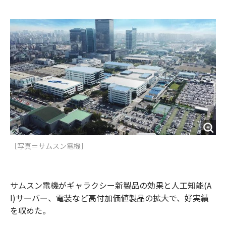
e
t
m
m
b
t
o
i
o
e
u
n
o
r
t
k
［写真＝サムスン電機］
サムスン電機がギャラクシー新製品の効果と人工知能(A
I)サーバー、電装など高付加価値製品の拡大で、好実績
を収めた。