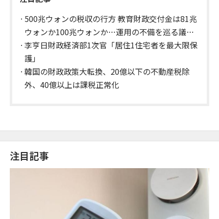
500兆ウォンの税収の行方 教育財政交付金は81兆
ウォンか100兆ウォンか…運用の不備を巡る議論
の中で算定方式が焦点に
李亨日財政経済部1次官「居住1住宅者を最大限保
護」
韓国の財政政策大転換、20億以下の不動産税除
外、40億以上は課税正常化
注目記事