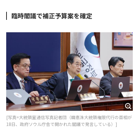
e
t
m
m
b
t
o
i
臨時閣議で補正予算案を確定
o
e
u
n
o
r
t
k
[写真=大統領室通信写真記者団（韓悳洙大統領権限代行の首相が
18日、政府ソウル庁舎で開かれた閣議で発言している）]