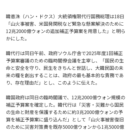
韓悳洙（ハン・ドクス）大統領権限代行国務総理は18日
「山火事被害、米国発関税など緊急な懸案解決のために
12兆2000億ウォンの追加補正予算案を用意した」と明ら
かにした。
韓代行は同日午前、政府ソウル庁舎で2025年度1回補正
予算案審議のための臨時閣僚会議を主宰し、「国民の生
命と安全を守り、民生をきちんと世話し、大韓民国の未
来の糧を創出することは、政府の最も基本的な責務であ
り、存在理由だ」とし、このように伝えた。
韓国政府は同日の臨時閣議で、12兆2000億ウォン規模の
補正予算案を確定した。韓代行は「災害・災難から国民
の生命と財産を保護するために約3兆2000億ウォンの予
算を補正予算案に盛り込んだ」として「山火事被害復旧
のために災害対策費を既存5000億ウォンから1兆5000億