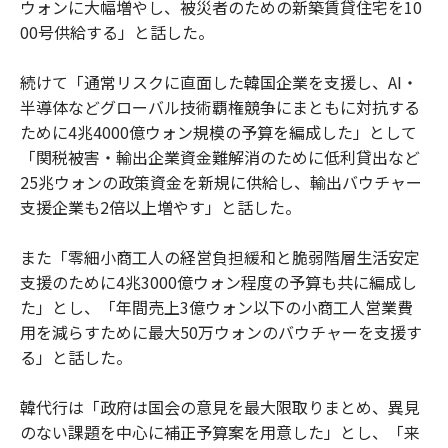
ウォンに大幅増やし、被災者のための新築賃貸住宅を10
00号供給する」と話した。
続けて「通常リスクに直面した韓国企業を支援し、AI・
半導体などグローバル技術覇権競争にまともに対抗する
ために4兆4000億ウォン規模の予算を編成した」として
「関税被害・輸出企業資金難解消のために低利貸出など
25兆ウォンの政策資金を新規に供給し、輸出バウチャー
支援企業も2倍以上増やす」と話した。
また「零細小商工人の経営負担緩和と脆弱階層生活安定
支援のために4兆3000億ウォン程度の予算も共に編成し
た」とし、「年間売上3億ウォン以下の小商工人営業費
用を減らすために最大50万ウォンのバウチャーを支援す
る」と話した。
韓代行は「政府は国会の意見を最大限取りまとめ、異見
のない課題を中心に補正予算案を用意した」とし、「来