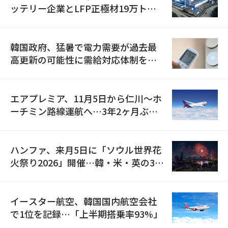
ッテリー企業とLFP正極材19万トン
の供給契約を締結
韓国政府、猛暑で電力需要が過去最
高更新の可能性に需給対応体制を点
検
エアプレミア、11月5日から仁川〜ホ
ーチミン路線運航へ…3年2ヶ月ぶり
の再開
ハンファ、来月5日に「ソウル世界花
火祭り2026」開催…韓・米・英の3カ
国が参加
イースター航空、韓国国内航空会社
で1位を記録…「上半期搭乗率93%」