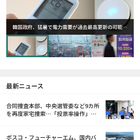
韓国政府、猛暑で電力需要が過去最高更新の可能性
に需給対応体制を点検
最新ニュース
合同捜査本部、中央選管委など9カ所
を再度家宅捜索…「投票率操作」の
資料を確保
ポスコ・フューチャーエム、国内バ