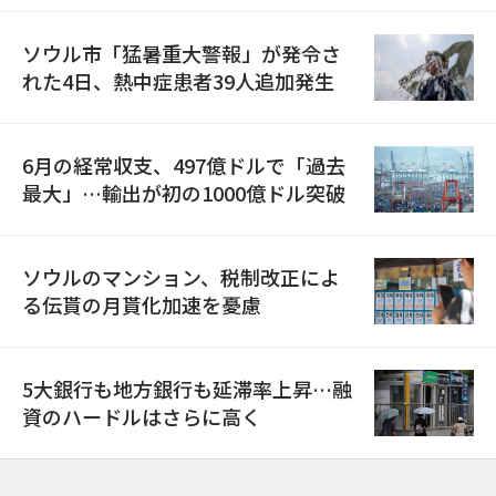
ソウル市「猛暑重大警報」が発令さ
れた4日、熱中症患者39人追加発生
6月の経常収支、497億ドルで「過去
最大」…輸出が初の1000億ドル突破
ソウルのマンション、税制改正によ
る伝貰の月貰化加速を憂慮
5大銀行も地方銀行も延滞率上昇…融
資のハードルはさらに高く