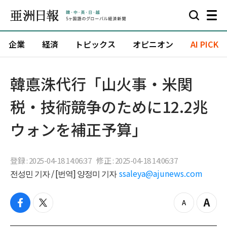
企業
経済
トピックス
オピニオン
AI PICK
韓悳洙代行「山火事・米関
税・技術競争のために12.2兆
ウォンを補正予算」
登録 : 2025-04-18 14:06:37
修正 : 2025-04-18 14:06:37
전성민 기자 / [번역] 양정미 기자
ssaleya@ajunews.com
f
t
z
Z
a
w
o
o
c
i
o
o