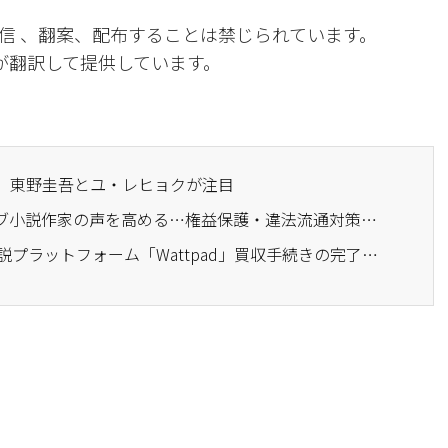
信 、翻案、配布することは禁じられています。
Iが翻訳して提供しています。
気、東野圭吾とユ・レヒョクが注目
· ウェブトゥーン・ウェブ小説作家の声を高める…権益保護・違法流通対策を強化
· NAVER、北米ウェブ小説プラットフォーム「Wattpad」買収手続きの完了…"ウェブトゥーンと本格シナジー"