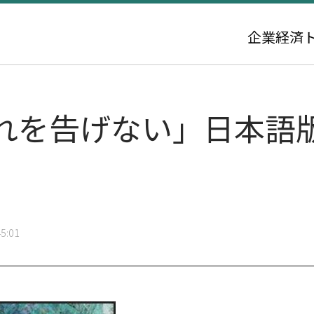
企業
経済
れを告げない」日本語
5:01