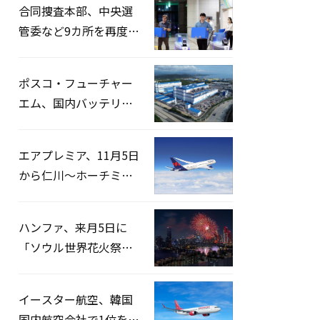
合同捜査本部、中央選
管委など9カ所を再度家
宅捜索…「投票率操
作」の資料を確保
ポスコ・フューチャー
エム、国内バッテリー
企業とLFP正極材19万ト
ンの供給契約を締結
エアプレミア、11月5日
から仁川〜ホーチミン
路線運航へ…3年2ヶ月
ぶりの再開
ハンファ、来月5日に
「ソウル世界花火祭り
2026」開催…韓・米・
英の3カ国が参加
イースター航空、韓国
国内航空会社で1位を記