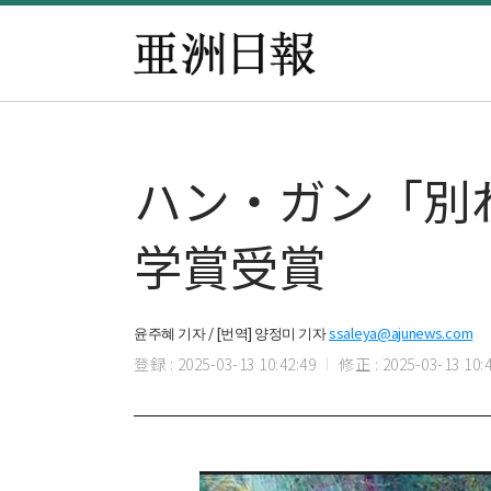
ハン・ガン「別
学賞受賞
윤주혜 기자 / [번역] 양정미 기자
ssaleya@ajunews.com
登録 : 2025-03-13 10:42:49
修正 : 2025-03-13 10:4