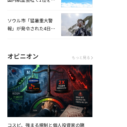
録…「上半期搭乗率
93%」
ソウル市「猛暑重大警
報」が発令された4日、
熱中症患者39人追加発
生
オピニオン
もっと見る
コスピ、強まる規制と個人投資家の賭