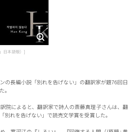
」日本語版）]
ンの長編小説「別れを告げない」の翻訳家が題76回日
た。
翻訳院によると、翻訳家で詩人の斎藤真理子さんは、翻
「別れを告げない」で読売文学賞を受賞した。
、寒河江の『しろい』、『回復する人間（(原題 : 黄