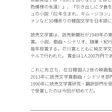
色模様の永遠）』、『引き出しに夕食を
ュの小説「82年生まれ、キム・ジヨン
ァンなど30種余りの韓国文学を日本語
読売文学賞は、読売新聞社が1949年
賞。小説、戯曲・シナリオ、随筆・紀行
毎年授賞する。芥川賞とともに純文学文
テルで行われた。 賞金は1人200万円で
これに先立ち、在日韓国人2世の映画
2013年に読売文学賞戯曲・シナリオ
1990年に読売文学賞研究・翻訳部門
で受賞したのは今回が初めてだ。