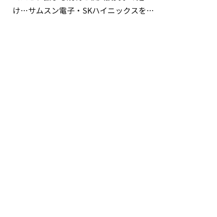
け…サムスン電子・SKハイニックスを巡
る明暗