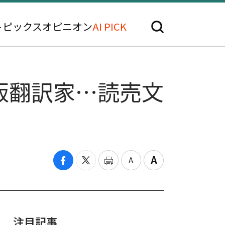
トピックス
オピニオン
AI PICK
版翻訳家…読売文
注目記事